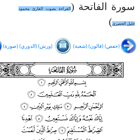
سورة الفاتحة (
القراءة بصوت القارئ محمود
)
خليل الحصري
(حفص)
(قالون)
(شعبة)
(ورش)
(الدوري)
(صورة)