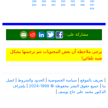
596
595
594
593
592
591
590
603
602
601
600
599
598
597
604
مشاركة على: :
يرجى ملاحظة أن بعض المحتويات تتم ترجمتها بشكل
شبه تلقائي!
|
تعريف بالموقع
|
سياسة الخصوصية
|
الحدود والشروط
|
اتصل
بنا
|
جميع حقوق النشر محفوظة © 1999-2024
|
بإشراف
الدكتور محمد علي حاج يوسف
|