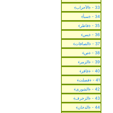
33 - ﴿الأحزاب﴾
34 - ﴿سبأ﴾
35 - ﴿فاطر﴾
36 - ﴿يس﴾
37 - ﴿الصافات﴾
38 - ﴿ص﴾
39 - ﴿الزمر﴾
40 - ﴿غافر﴾
41 - ﴿فصلت﴾
42 - ﴿الشورى﴾
43 - ﴿الزخرف﴾
44 - ﴿الدخان﴾