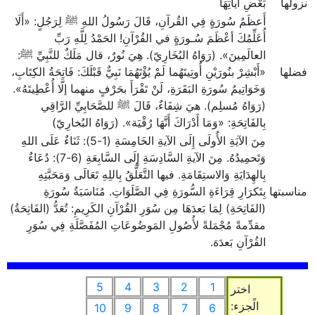
نزولها
بَعْضِ آياتِهَا
أَعظَمُ سُورَةٍ فِي القُرآنِ، قَالَ رَسُولُ اللهِ ﷺ لِرَجُلٍ: «أَلَا
أُعَلِّمُكَ أعْظَمَ سُـورَةٍ في القُرْآنِ! الحَمْدُ لِلَّهِ رَبِّ
العالَمِينَ». (رَوَاهُ البُخَارِيّ). هِيَ نُورٌ، قال مَلَكٌ للنَّبِيِّ ﷺ:
فضلها
«أَبْشِرْ بنُورَيْنِ أُوتِيتَهُما لَمْ يُؤْتَهُمَا نَبِيٌّ قَبْلَكَ: فَاتِحَةُ الكِتَابِ،
وَخَوَاتِيمُ سُورَةِ البَقَرَةِ، لَنْ تَقْرَأَ بحَرْفٍ منهما إلَّا أُعْطِيتَهُ».
(رَوَاهُ مُسلِم). هيَ شِفَاءٌ، قَالَ ﷺ للصَّحَابِيِّ الرَّاقِي
بِالفَاتِحَةِ: «وَمَا أَدْرَاكَ أَنَّهَا رُقْيَة». (رَوَاهُ البُخارِيّ)
مِنَ الآيَةِ الأُولَى إِلَى الآيةِ الخَامِسَةِ (1-5): ثَنَاءٌ عَلَى اللهِ
وَتَحمِيدُهُ. مِنَ الآيةِ السَّادِسَةِ إِلَى السَّابِعَةِ (6-7): دُعَاءٌ
بِالهِدَايَةِ وَالاستِقَامَةِ. فيها التَّعَلُّقُ بِاللِهِ تَعَالَى وَمَحَبَّتِهِ
مناسبتها
بِتَكرَارِ قِرَاءَةِ السُّورَةِ فِي الصَّلَوَاتِ. مُنَاسَبَةُ سُورَةِ
(الفَاتِحَةِ) لِمَا بَعدَهَا مِن سُوَرِ القُرْآنِ الكَرِيمِ: تُعَدُّ (الفَاتِحَةُ)
مقدِّمةً مُجْمَلةً لأُصُولِ المَوضُوعَاتِ المُفَصَّلَةِ فِي سُوَرِ
القُرْآنِ بَعدَهَ.
5
4
3
2
1
اختر
الًجزء:
10
9
8
7
6