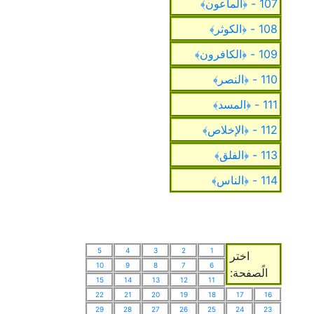
107 - ﴿الماعون﴾
108 - ﴿الكوثر﴾
109 - ﴿الكافرون﴾
110 - ﴿النصر﴾
111 - ﴿المسد﴾
112 - ﴿الإخلاص﴾
113 - ﴿الفلق﴾
114 - ﴿الناس﴾
5
4
3
2
1
اختر
10
9
8
7
6
الًصفحة:
15
14
13
12
11
22
21
20
19
18
17
16
29
28
27
26
25
24
23