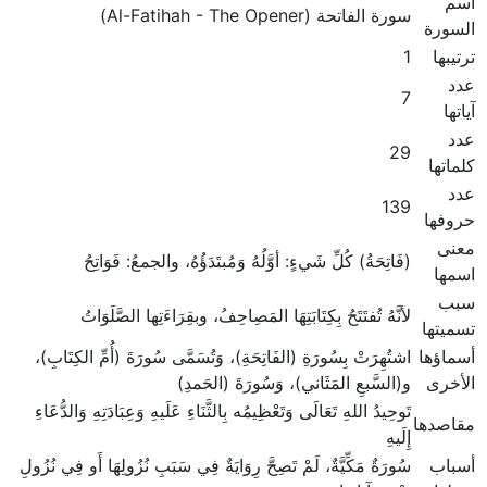
اسم
سورة الفاتحة (Al-Fatihah - The Opener)
السورة
ترتيبها
1
عدد
7
آياتها
عدد
29
كلماتها
عدد
139
حروفها
معنى
(فَاتِحَةُ) كُلِّ شَيءٍ: أوَّلُهُ وَمُبتَدَؤُهُ، والجمعُ: فَوَاتِحُ
اسمها
سبب
لأنَّهُ تُفتَتَحُ بِكِتَابَتِهَا المَصِاحِفُ، وبقِرَاءَتِها الصَّلَوَاتُ
تسميتها
أسماؤها
اشتُهِرَتْ بِسُورَةِ (الفَاتِحَةِ)، وَتُسَمَّى سُورَةَ (أُمِّ الكِتَابِ)،
الأخرى
و(السَّبعِ المَثَاني)، وَسُورَةَ (الحَمدِ)
تَوحِيدُ اللهِ تَعَالَى وَتَعْظِيمُه بِالثَّنَاءِ عَلَيهِ وَعِبَادَتِهِ وَالدُّعَاءِ
مقاصدها
إِلَيهِ
أسباب
سُورَةٌ مَكِّيَّةٌ، لَمْ تَصِحَّ رِوَايَةٌ فِي سَبَبِ نُزُولِهَا أَو فِي نُزُولِ