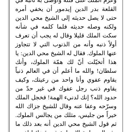
وعزم الملك على قتله وأوصى به نائبه في
القلعة بدر الدين إيدمور أن يخفي أمره
حتى لا يصل حديثه إلى الشيخ محي الدين
ولكنه وصله حديثه فلما كلمه في شأنه
سكت الملك قليلا وقال له يجب أن تعرف
أولاً ذنبه وأنه من الذنوب التي لا تتجاوز
عنها الملوك. فقال له الشيخ محي الدين: يا
هذا أتخيّلت أنّ لك همّة الملوك، وأنك
سلطان! والله ما أعلم أن في العالم ذنباً
يقاوم عفوي وأنا واحد من رعيتك، وكيف
يقاوم ذنب رجل عفوك في غير حدّ من
حدود الله؟ إنك لدنيء الهمة! فخجل الملك
وسرّحه وعفا عنه وقال للشيخ جزاك الله
خيراً من جليس، مثلك من يجالس الملوك.
ثم قول الشيخ محي الدين أنه بعد ذلك ما