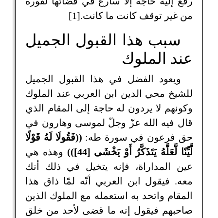
رفع إليه حاجة إلا سارع في قضائها لفوره
من غير توقف كانت ما كانت.[1]
سبب هذا القبول الجميل
عند الملوك
ويعود الفضل في هذا القبول الجميل
للشيخ محي الدين ابن العربي عند الملوك
وكونهم لا يردون له حاجة إلى المقام الذي
قال فيه الله عزّ وجلّ لموسى وهارون في
حق فرعون في سورة طه:
((فَقُولَا لَهُ قَوْلًا
لَّيِّنًا لَّعَلَّهُ يَتَذَكَّرُ أَوْ يَخْشَى [44]))
وهذه هي
عين المداراة، فإنه يتخيل في ذلك أنك
معه. فيقول ابن العربي أنّه لمّا ذاق هذا
المقام واتحد به استعمله مع الملوك الذين
صاحبهم فيقول إنه ما قضى لأحد من خلق