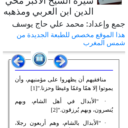
سيرة الشيخ الأكبر محي
الدين ابن العربي ومذهبه
جمع وإعداد: محمد علي حاج يوسف
هذا الموقع مخصص للطبعة الجديدة من
شمس المغرب
منافقيهم أن يظهروا على مؤمنيهم، وأن
يموتوا إلا همّا وغمّا وغيظا وحزنا."[1]
· "الأبدال في أهل الشام، وبهم
يُنصرون، وبهم يُرزقون."[2]
· "الأبدال بالشام، وهم أربعون رجلا،