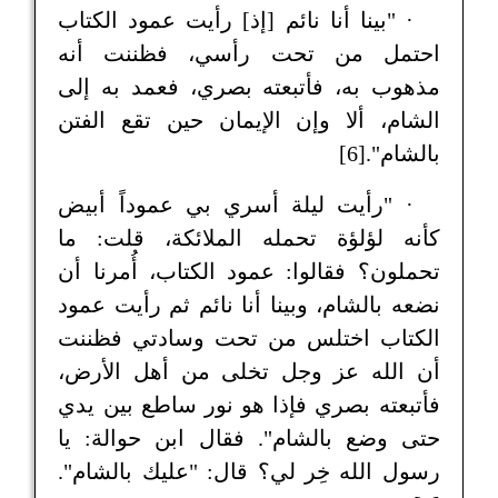
· "بينا أنا نائم [إذ] رأيت عمود الكتاب
احتمل من تحت رأسي، فظننت أنه
مذهوب به، فأتبعته بصري، فعمد به إلى
الشام، ألا وإن الإيمان حين تقع الفتن
بالشام".[6]
· "رأيت ليلة أسري بي عموداً أبيض
كأنه لؤلؤة تحمله الملائكة، قلت: ما
تحملون؟ فقالوا: عمود الكتاب، أُمرنا أن
نضعه بالشام، وبينا أنا نائم ثم رأيت عمود
الكتاب اختلس من تحت وسادتي فظننت
أن الله عز وجل تخلى من أهل الأرض،
فأتبعته بصري فإذا هو نور ساطع بين يدي
حتى وضع بالشام". فقال ابن حوالة: يا
رسول الله خِر لي؟ قال: "عليك بالشام".