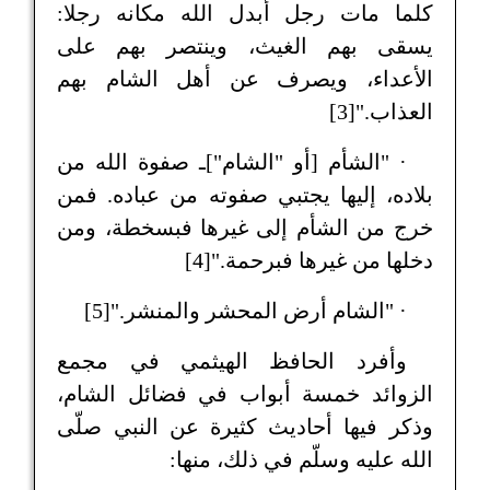
كلما مات رجل أبدل الله مكانه رجلا:
يسقى بهم الغيث، وينتصر بهم على
الأعداء، ويصرف عن أهل الشام بهم
العذاب."[3]
· "الشأم [أو "الشام"]ـ صفوة الله من
بلاده، إليها يجتبي صفوته من عباده. فمن
خرج من الشأم إلى غيرها فبسخطة، ومن
دخلها من غيرها فبرحمة."[4]
· "الشام أرض المحشر والمنشر."[5]
وأفرد الحافظ الهيثمي في مجمع
الزوائد خمسة أبواب في فضائل الشام،
وذكر فيها أحاديث كثيرة عن النبي صلّى
الله عليه وسلّم في ذلك، منها: