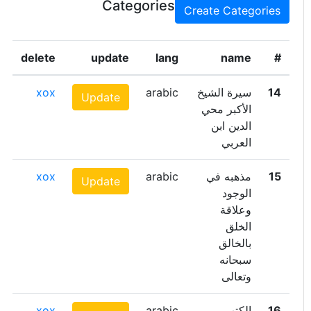
Categories
Create Categories
delete
update
lang
name
#
14
سيرة الشيخ
arabic
xox
Update
الأكبر محي
الدين ابن
العربي
15
مذهبه في
arabic
xox
Update
الوجود
وعلاقة
الخلق
بالخالق
سبحانه
وتعالى
16
الكتب
arabic
xox