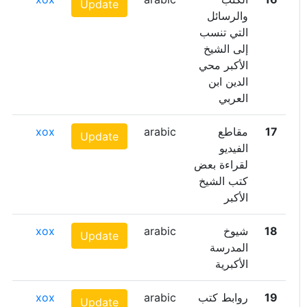
Update
والرسائل
التي تنسب
إلى الشيخ
الأكبر محي
الدين ابن
العربي
17
مقاطع
arabic
xox
Update
الفيديو
لقراءة بعض
كتب الشيخ
الأكبر
18
شيوخ
arabic
xox
Update
المدرسة
الأكبرية
19
روابط كتب
arabic
xox
Update