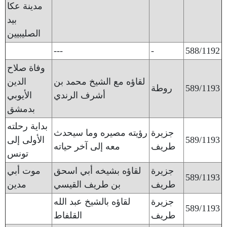
مدينة عكا
بيد
الصليبيين
---
-
588/1192
وفاة صلاح
لقاؤه مع الشيخ محمد بن
الدين
589/1193
روطة
أشرف الرندي
الأيوبي
بدمشق
بداية رحلته
جزيرة
رؤيته مصيره وما سيحدث
589/1193
الأولى إلى
طريف
معه إلى آخر حياته
تونس
جزيرة
لقاؤه بشيخه أبي اسحق
موت أبي
589/1193
طريف
بن طريف القيسي
مدين
جزيرة
لقاؤه بالشيخ عبد الله
589/1193
طريف
القلفاط