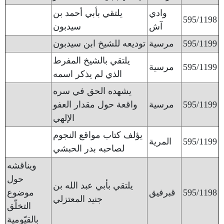
وادي
يلتقي بأبي أحمد بن
595/1198
آش
سيدبون
595/1199
مرسية
توديعه للشيخ ابن سيدبون
يلتقي بالشيخ المفرط
595/1199
مرسية
الذي لم يذكر اسمه
يشهده الحق في سره
595/1199
مرسية
واقعة حول مقدار العفو
الإلهي
يؤلف كتاب مواقع النجوم
595/1199
المرية
لصاحبه بدر الحبشي
ويناقشه
حول
يلتقي بأبي عبد الله بن
595/1198
قبرفيق
موضوع
جنيد المعتزلي
التخلّق
بالقيّومية