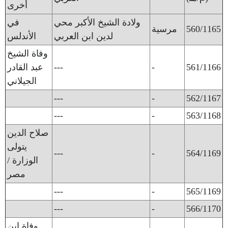
أخرى
ولادة الشيخ الأكبر محي
في
560/1165
مرسية
لدين ابن العربي
الأندلس
وفاة الشيخ
561/1166
-
---
عبد القادر
الجيلاني
---
-
562/1167
---
-
563/1168
صلاح الدين
يتولى
---
-
564/1169
الوزارة /
مصر
---
-
565/1169
---
-
566/1170
وفاة ابن