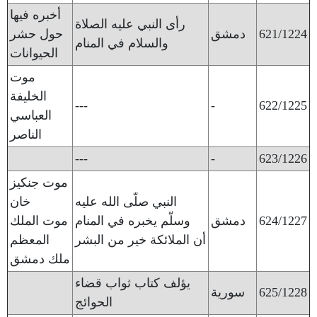
أخبره فيها
رأى النبي عليه الصلاة
621/1224
دمشق
حول حشر
والسلام في المنام
الحيوانات
موت
الخليفة
---
-
622/1225
العباسي
الناصر
---
-
623/1226
موت جنكيز
النبي صلّى الله عليه
خان
624/1227
دمشق
وسلّم يخبره في المنام
موت الملك
أن الملائكة خير من البشر
المعظم
ملك دمشق
يؤلف كتاب ثواب قضاء
625/1228
سورية
الحوائج