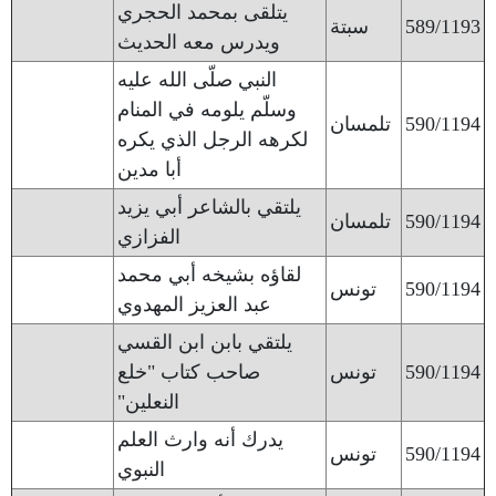
يتلقى بمحمد الحجري
589/1193
سبتة
ويدرس معه الحديث
النبي صلّى الله عليه
وسلّم يلومه في المنام
590/1194
تلمسان
لكرهه الرجل الذي يكره
أبا مدين
يلتقي بالشاعر أبي يزيد
590/1194
تلمسان
الفزازي
لقاؤه بشيخه أبي محمد
590/1194
تونس
عبد العزيز المهدوي
يلتقي بابن ابن القسي
590/1194
تونس
صاحب كتاب "خلع
النعلين"
يدرك أنه وارث العلم
590/1194
تونس
النبوي