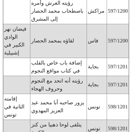
رؤيته العرش وأمره
597/1200
مراكش
باصطحاب محمد الحصار
إلى المشرق
فيضان نهر
الوادي
597/1200
فاس
لقاؤه بمحمد الحصار
الكبير في
إشبيلية
إضافة باب خاص بالقلب
597/1201
بجاية
في كتاب مواقع النجوم
رؤيته أنه اتحد مع النجوم
597/1201
بجاية
وحروف الهجاء
إقامته
يزور صاحبه أبا محمد عبد
598/1201
تونس
الثانية في
العزيز المهدوي
تونس
يتلقى لوحا ذهبيا من كنز
598/1201
تونس