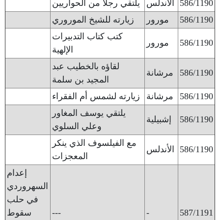
586/1190
الأندلس
يلتقي رجلا من الحواريين
586/1190
مورور
زيارته للشيخ الموروري
كتب كتاب التدبيرات
586/1190
مورور
الإلهية
لقاؤه بالخطيب عبد
586/1190
مرشانة
المجيد بن سلمة
586/1190
مرشانة
زيارته لشمس أم الفقراء
يلتقي يوسف المغاور
586/1190
إشبيلية
وعلي السلوي
مع الفيلسوف الذي ينكر
586/1190
الأندلس
المعجزات
إعدام
السهروردي
في حلب
587/1191
-
---
سقوط