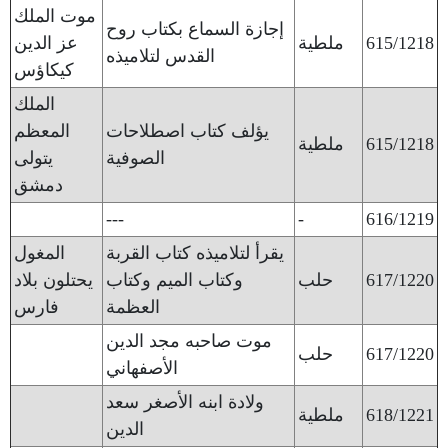
موت الملك
إجازة السماع بكتاب روح
615/1218
ملطية
عز الدين
القدس لتلاميذه
كيكاؤس
الملك
يؤلف كتاب اصطلاحات
المعظم
615/1218
ملطية
الصوفية
يتولى
دمشق
---
-
616/1219
يقرأ لتلاميذه كتاب القربة
المغول
617/1220
حلب
وكتاب الميم وكتاب
يحتلون بلاد
العظمة
فارس
موت صاحبه مجد الدين
617/1220
حلب
الأصفهاني
ولادة ابنه الأصغر سعد
618/1221
ملطية
الدين