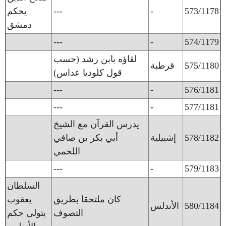
573/1178
-
---
يحكم
دمشق
---
-
574/1179
لقاؤه بابن رشد (حسب
575/1180
قرطبة
قول كلوديا عداس)
---
-
576/1181
---
-
577/1181
يدرس القرآن مع الشيخ
578/1182
إشبيلية
أبي بكر بن صافي
اللخمي
---
-
579/1183
السلطان
كان ملتحقا بطريق
يعقوب
580/1184
الأندلس
التصوف
يتولى حكم