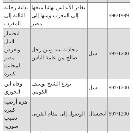
يغادر الأندلس نهائيا متجها
بداية رحلته
596/1999
-
إلى المغرب ومنها إلى
الثالثة إلى
مصر
المغرب
انحسار
النيل
محادثة بينه وبين رجل
وتعرض
597/1200
سل
صالح من عامة الناس
مصر
لمجاعة
كبيرة
يودع الشيخ يوسف
وفاة ابن
597/1200
سل
الكومي
الجوزي
هزة أرضية
كبيرة
597/1200
ايجيسال
الوصول إلى مقام القربى
تصيب
سورية