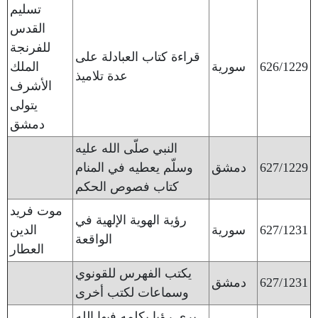
تسليم
القدس
للفرنجة
قراءة كتاب العبادلة على
626/1229
سورية
الملك
عدة تلاميذ
الأشرف
يتولى
دمشق
النبي صلّى الله عليه
627/1229
دمشق
وسلّم يعطيه في المنام
كتاب فصوص الحكم
موت فريد
رؤية الهوية الإلهية في
627/1231
سورية
الدين
الواقعة
العطار
يكتب الفهرس للقونوي
627/1231
دمشق
وسماعات لكتب أخرى
يرى رؤيا يكلمه فيها الله