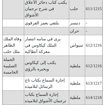
يكتب كتاب ذخائر الأعلاق
611/1215
حلب
في شرح ترجمان
الأشواق
-
دنيسر
يلتقي بعمر الفرقوي
-
حران
يرى في منامه انتصار
وفاة الملك
612/1216
سيواس
الملك كيكاوس في
الظاهر
معركة أنطاكية
ملك حلب
الحملة
يكتب إلى كيكاوس
612/1216
ملطية
الصليبية
ويخبره بالرؤي
الخامسة
إجازة السماع بكتاب تاج
613/1217
ملطية
الرسائل لتلاميذه
إجازة السماع بكتاب
614/1218
ملطية
ترجمان الأشواق لتلاميذه