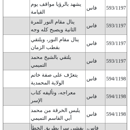
يشهد بالرؤيا مواقف يوم
593/1197
فاس
القيامة
ينال مقام النور للمرة
593/1197
فاس
الثانية ويصبح كله وجه
ينال مقام النور، ويلتقي
593/1197
فاس
بقطب الزمان
يلتقي بالشيخ محمد
593/1197
فاس
التميمي
يتعرّف على صفة خاتم
594/1198
فاس
الولاية المحمدية
معراجه، وتأليفه كتاب
594/1198
فاس
الإسر
يلبس الخرقة من محمد
594/1198
فاس
أبي القاسم التميمي
فاس،
يفشي سرا بطريق الخطأ