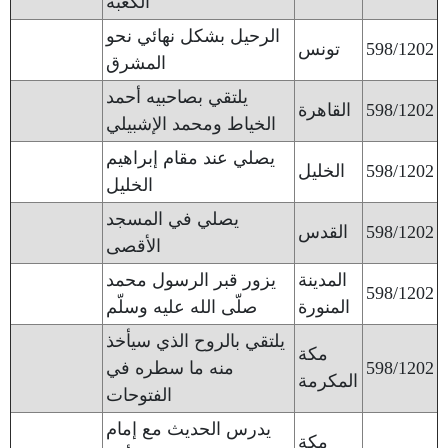
الكعبة
الرحيل بشكل نهائي نحو
598/1202
تونس
المشرق
يلتقي بصاحبيه أحمد
598/1202
القاهرة
الخياط ومحمد الإشبيلي
يصلي عند مقام إبراهيم
598/1202
الخليل
الخليل
يصلي في المسجد
598/1202
القدس
الأقصى
المدينة
يزور قبر الرسول محمد
598/1202
المنورة
صلّى الله عليه وسلّم
يلتقي بالروح الذي سيأخذ
مكة
598/1202
منه ما سطره في
المكرمة
الفتوحات
يدرس الحديث مع إمام
مكة