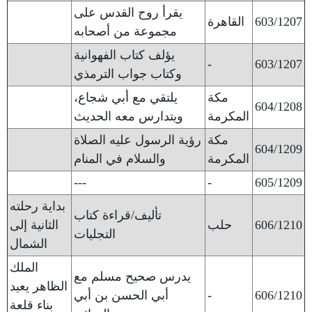
يقرأ روح القدس على
603/1207
القاهرة
مجموعة من أصحابه
يؤلف كتاب الفهوانية
-
603/1207
وكتاب جواب الترمذي
مكة
يلتقي مع أبي شجاع،
604/1208
المكرمة
ويتدارس معه الحديث
مكة
رؤية الرسول عليه الصلاة
604/1209
المكرمة
والسلام في المنام
---
-
605/1209
بداية رحلته
تأليف/قراءة كتاب
606/1210
حلب
الثانية إلى
التجليات
الشمال
الملك
يدرس صحيح مسلم مع
الظاهر يعيد
606/1210
-
أبي الحسن بن أبي
بناء قلعة