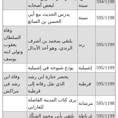
594/1198
سبتة
لبعض أصحابه
يدرس الحديث مع أبي
595/1198
سبتة
الحسن بن الصائغ
وفاة
السلطان
يلتقي بمحمد بن أشرف
595/1199
رند
يعقوب
الرندي، وهو أحد الأبدال
وتولي ابنه
يوسف
595/1199
إشبيلية
يودع شيوخه في إشبيلية
يحضر جنازة ابن رشد
وفاة ابن
595/1199
قرطبة
الذي نقل رفاته إلى
رشد في
قرطبة
مراكش
يرى كتاب المدينة الفاضلة
595/1198
مرشانة
للفارابي
595/1199
غرناطة
يلتقي بأبي محمد الشكّاز