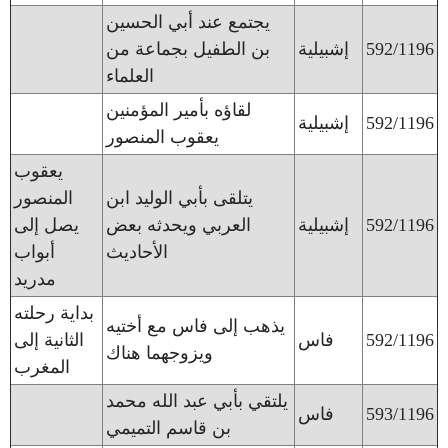
يجتمع عند أبي الحسين
592/1196
إشبيلية
بن الطفيل بجماعة من
العلماء
لقاؤه بأمير المؤمنين
592/1196
إشبيلية
يعقوب المنصور
يعقوب
يتلقى بأبي الوليد ابن
المنصور
592/1196
إشبيلية
العربي ويحدثه بعض
يصل إلى
الأحاديث
أبواب
مدريد
بداية رحلته
يذهب إلى فاس مع أختيه
592/1196
فاس
الثانية إلى
ويزوجهما هناك
المغرب
يلتقي بأبي عبد الله محمد
593/1196
فاس
بن قاسم التميمي