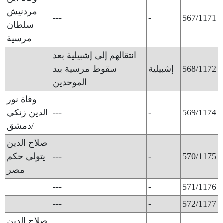
مردنيش
---
-
567/1171
سلطان
مرسية
انتقالهم إلى إشبيلية بعد
568/1172
إشبيلية
سقوط مرسية بيد
الموحدين
وفاة نور
569/1174
-
---
الدين زنكي
/دمشق
صلاح الدين
570/1175
-
---
يتولى حكم
مصر
---
-
571/1176
---
-
572/1177
صلاح الدين