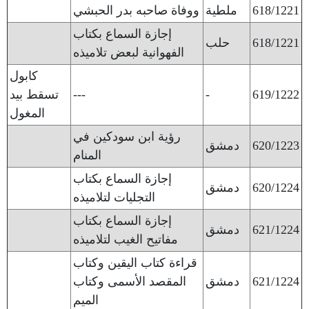
618/1221
ملطية
ووفاة صاحبه بدر الحبشي
إجازة السماع بكتاب
618/1221
حلب
الفهوانية لبعض تلاميذه
كابول
619/1222
-
---
تسقط بيد
المغول
رؤية ابن سودكين في
620/1223
دمشق
المنام
إجازة السماع بكتاب
620/1224
دمشق
التجليات لتلاميذه
إجازة السماع بكتاب
621/1224
دمشق
مفاتيح الغيب لتلاميذه
قراءة كتاب اليقين وكتاب
621/1224
دمشق
المقصد الأسمى وكتاب
الميم