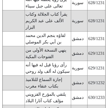
628/1231
سورية
تعالى على جبل سيناء
يقرأ كتاب الجلالة وكتاب
628/1231
سورية
الألف على عبد الكريم
البزار
لقاؤه بنجم الدين محمد
628/1231
دمشق
بن أبي بكر الموصلي
ينهي النسخة الأولى من
629/1231
دمشق
الفتوحات المكية
رأى رؤيا قيل له فيها أنه
629/1231
سورية
سيكون له ألف ولد روحي
إجازة السماع للتلاميذ
629/1232
دمشق
بكتاب عنقاء مغرب
يلتقي بالمؤرخ القزويني
630/1233
دمشق
مؤلف كتاب آثارا البلاد