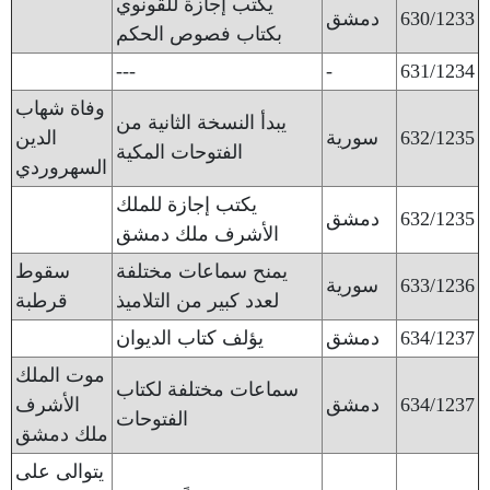
يكتب إجازة للقونوي
630/1233
دمشق
بكتاب فصوص الحكم
---
-
631/1234
وفاة شهاب
يبدأ النسخة الثانية من
632/1235
سورية
الدين
الفتوحات المكية
السهروردي
يكتب إجازة للملك
632/1235
دمشق
الأشرف ملك دمشق
يمنح سماعات مختلفة
سقوط
633/1236
سورية
لعدد كبير من التلاميذ
قرطبة
634/1237
دمشق
يؤلف كتاب الديوان
موت الملك
سماعات مختلفة لكتاب
634/1237
دمشق
الأشرف
الفتوحات
ملك دمشق
يتوالى على