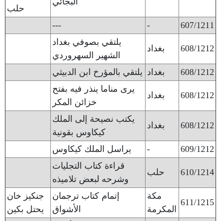
البجائي
حلب
---
-
607/1211
يلتقي بصوفي بغداد
608/1212
بغداد
الشهير السهروردي
608/1212
بغداد
يلتقي بالمؤرخ ابن الدبيثي
يرى مناما ينذر فيه بفتح
608/1212
بغداد
خزائن المكر
يكتب نصيحة إلى الملك
608/1212
بغداد
كيكاوس بقونية
609/1212
-
يراسل الملك كيكاوس
قراءة كتاب التجليات
610/1214
حلب
وشرحه لبعض تلاميذه
مكة
إتمام كتاب ترجمان
جنكيز خان
611/1215
المكرمة
الأشواق
يحتل بكين