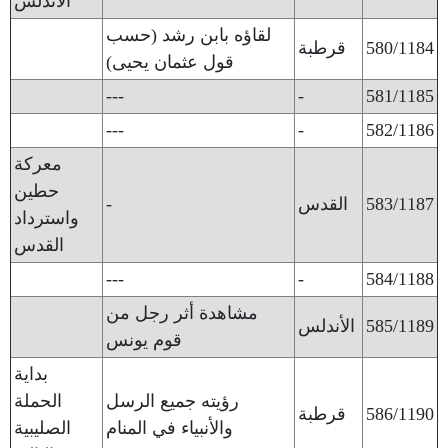
الأندلس
لقاؤه بابن رشد (حسب
580/1184
قرطبة
قول عثمان يحيى)
---
-
581/1185
---
-
582/1186
معركة
حطين
583/1187
القدس
-
واسترداد
القدس
---
-
584/1188
مشاهدة أثر رجل من
585/1189
الأندلس
قوم يونس
بداية
رؤيته جميع الرسل
الحملة
586/1190
قرطبة
والأنبياء في المنام
الصليبية