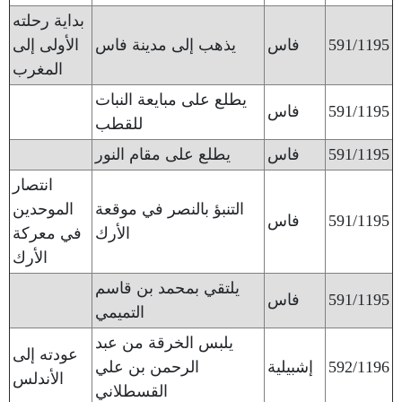
بداية رحلته
591/1195
فاس
يذهب إلى مدينة فاس
الأولى إلى
المغرب
يطلع على مبايعة النبات
591/1195
فاس
للقطب
591/1195
فاس
يطلع على مقام النور
انتصار
التنبؤ بالنصر في موقعة
الموحدين
591/1195
فاس
الأرك
في معركة
الأرك
يلتقي بمحمد بن قاسم
591/1195
فاس
التميمي
يلبس الخرقة من عبد
عودته إلى
592/1196
إشبيلية
الرحمن بن علي
الأندلس
القسطلاني