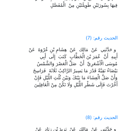
فِيهَا بِسُورَتَيْنِ طَوِيلَتَيْنِ مِنْ ‏ ‏الْمُفَصَّلِ ‏
الحديث رقم: (7)
‏ ‏و حَدَّثَنِي ‏ ‏عَنْ ‏ ‏مَالِك ‏ ‏عَنْ ‏ ‏هِشَامِ بْنِ عُرْوَةَ ‏ ‏عَنْ ‏
‏أَبِيهِ ‏ ‏أَنَّ ‏ ‏عُمَرَ بْنَ الْخَطَّابِ ‏ ‏كَتَبَ ‏ ‏إِلَى ‏ ‏أَبِي
مُوسَى الْأَشْعَرِيِّ ‏ ‏أَنْ ‏ ‏صَلِّ الْعَصْرَ وَالشَّمْسُ
بَيْضَاءُ نَقِيَّةٌ قَدْرَ مَا يَسِيرُ الرَّاكِبُ ثَلَاثَةَ ‏ ‏فَرَاسِخَ ‏
‏وَأَنْ صَلِّ الْعِشَاءَ مَا بَيْنَكَ وَبَيْنَ ثُلُثِ اللَّيْلِ فَإِنْ
أَخَّرْتَ فَإِلَى شَطْرِ اللَّيْلِ وَلَا تَكُنْ مِنْ الْغَافِلِينَ ‏
الحديث رقم: (8)
‏ ‏و حَدَّثَنِي ‏ ‏عَنْ ‏ ‏مَالِك ‏ ‏عَنْ ‏ ‏يَزِيدَ بْنِ زِيَادٍ ‏ ‏عَنْ ‏