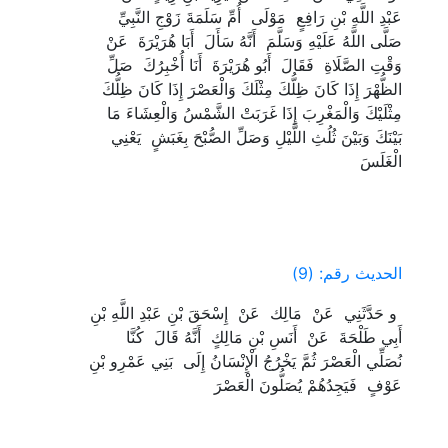
‏عَبْدِ اللَّهِ بْنِ رَافِعٍ ‏ ‏مَوْلَى ‏ ‏أُمِّ سَلَمَةَ زَوْجِ النَّبِيِّ ‏
‏صَلَّى اللَّهُ عَلَيْهِ وَسَلَّمَ ‏ ‏أَنَّهُ سَأَلَ ‏ ‏أَبَا هُرَيْرَةَ ‏ ‏عَنْ
وَقْتِ الصَّلَاةِ ‏ ‏فَقَالَ ‏ ‏أَبُو هُرَيْرَةَ ‏ ‏أَنَا أُخْبِرُكَ ‏ ‏صَلِّ
الظُّهْرَ إِذَا كَانَ ظِلُّكَ مِثْلَكَ وَالْعَصْرَ إِذَا كَانَ ظِلُّكَ
مِثْلَيْكَ وَالْمَغْرِبَ إِذَا غَرَبَتْ الشَّمْسُ وَالْعِشَاءَ مَا
بَيْنَكَ وَبَيْنَ ثُلُثِ اللَّيْلِ وَصَلِّ الصُّبْحَ بِغَبَشٍ ‏ ‏يَعْنِي ‏
‏الْغَلَسَ ‏
الحديث رقم: (9)
‏ ‏و حَدَّثَنِي ‏ ‏عَنْ ‏ ‏مَالِك ‏ ‏عَنْ ‏ ‏إِسْحَقَ بْنِ عَبْدِ اللَّهِ بْنِ
أَبِي طَلْحَةَ ‏ ‏عَنْ ‏ ‏أَنَسِ بْنِ مَالِكٍ ‏ ‏أَنَّهُ قَالَ ‏ ‏كُنَّا ‏
‏نُصَلِّي الْعَصْرَ ثُمَّ يَخْرُجُ الْإِنْسَانُ إِلَى ‏ ‏بَنِي عَمْرِو بْنِ
عَوْفٍ ‏ ‏فَيَجِدُهُمْ يُصَلُّونَ الْعَصْرَ ‏