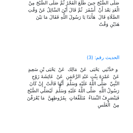
‏صَلَّى الصُّبْحَ حِينَ طَلَعَ الْفَجْرُ ثُمَّ صَلَّى الصُّبْحَ مِنْ
الْغَدِ بَعْدَ أَنْ ‏ ‏أَسْفَرَ ‏ ‏ثُمَّ قَالَ أَيْنَ السَّائِلُ عَنْ وَقْتِ
الصَّلَاةِ قَالَ ‏ ‏هَأَنَذَا يَا رَسُولَ اللَّهِ فَقَالَ مَا بَيْنَ
هَذَيْنِ وَقْتٌ ‏
الحديث رقم: (3)
‏ ‏و حَدَّثَنِي ‏ ‏يَحْيَى ‏ ‏عَنْ ‏ ‏مَالِك ‏ ‏عَنْ ‏ ‏يَحْيَى بْنِ سَعِيدٍ ‏
‏عَنْ ‏ ‏عَمْرَةَ بِنْتِ عَبْدِ الرَّحْمَنِ ‏ ‏عَنْ ‏ ‏عَائِشَةَ زَوْجِ
النَّبِيِّ ‏ ‏صَلَّى اللَّهُ عَلَيْهِ وَسَلَّمَ ‏ ‏أَنَّهَا قَالَتْ ‏ ‏إِنْ كَانَ
رَسُولُ اللَّهِ ‏ ‏صَلَّى اللَّهُ عَلَيْهِ وَسَلَّمَ ‏ ‏لَيُصَلِّي الصُّبْحَ
فَيَنْصَرِفُ النِّسَاءُ ‏ ‏مُتَلَفِّعَاتٍ ‏ ‏بِمُرُوطِهِنَّ ‏ ‏مَا يُعْرَفْنَ
مِنْ ‏ ‏الْغَلَسِ ‏