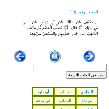
الحديث رقم: (10)
‏ ‏و حَدَّثَنِي ‏ ‏عَنْ ‏ ‏مَالِك ‏ ‏عَنْ ‏ ‏ابْنِ شِهَابٍ ‏ ‏عَنْ ‏ ‏أَنَسِ
بْنِ مَالِكٍ ‏ ‏أَنَّهُ قَالَ ‏ ‏كُنَّا ‏ ‏نُصَلِّي الْعَصْرَ ثُمَّ يَذْهَبُ
الذَّاهِبُ إِلَى ‏ ‏قُبَاءٍ ‏ ‏فَيَأْتِيهِمْ وَالشَّمْسُ مُرْتَفِعَةٌ ‏
البخاري
مسلم
أبو داود
الترمذي
النسائي
ابن ماجة