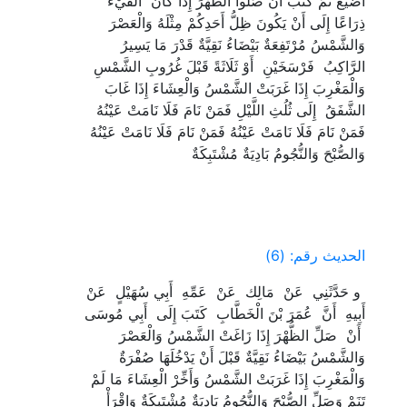
‏أَضْيَعُ ثُمَّ كَتَبَ أَنْ صَلُّوا الظُّهْرَ إِذَا كَانَ ‏ ‏الْفَيْءُ ‏
‏ذِرَاعًا إِلَى أَنْ يَكُونَ ظِلُّ أَحَدِكُمْ مِثْلَهُ وَالْعَصْرَ
وَالشَّمْسُ مُرْتَفِعَةٌ بَيْضَاءُ نَقِيَّةٌ قَدْرَ مَا يَسِيرُ
الرَّاكِبُ ‏ ‏فَرْسَخَيْنِ ‏ ‏أَوْ ثَلَاثَةً قَبْلَ غُرُوبِ الشَّمْسِ
وَالْمَغْرِبَ إِذَا غَرَبَتْ الشَّمْسُ وَالْعِشَاءَ إِذَا غَابَ ‏
‏الشَّفَقُ ‏ ‏إِلَى ثُلُثِ اللَّيْلِ فَمَنْ نَامَ فَلَا نَامَتْ عَيْنُهُ
فَمَنْ نَامَ فَلَا نَامَتْ عَيْنُهُ فَمَنْ نَامَ فَلَا نَامَتْ عَيْنُهُ
وَالصُّبْحَ وَالنُّجُومُ بَادِيَةٌ مُشْتَبِكَةٌ ‏
الحديث رقم: (6)
‏ ‏و حَدَّثَنِي ‏ ‏عَنْ ‏ ‏مَالِك ‏ ‏عَنْ ‏ ‏عَمِّهِ ‏ ‏أَبِي سُهَيْلٍ ‏ ‏عَنْ ‏
‏أَبِيهِ ‏ ‏أَنَّ ‏ ‏عُمَرَ بْنَ الْخَطَّابِ ‏ ‏كَتَبَ إِلَى ‏ ‏أَبِي مُوسَى
‏ ‏أَنْ ‏ ‏صَلِّ الظُّهْرَ إِذَا زَاغَتْ الشَّمْسُ وَالْعَصْرَ
وَالشَّمْسُ بَيْضَاءُ نَقِيَّةٌ قَبْلَ أَنْ يَدْخُلَهَا صُفْرَةٌ
وَالْمَغْرِبَ إِذَا غَرَبَتْ الشَّمْسُ وَأَخِّرْ الْعِشَاءَ مَا لَمْ
تَنَمْ وَصَلِّ الصُّبْحَ وَالنُّجُومُ بَادِيَةٌ مُشْتَبِكَةٌ وَاقْرَأْ