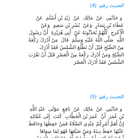
الحديث رقم: (4)
‏ ‏و حَدَّثَنِي ‏ ‏عَنْ ‏ ‏مَالِك ‏ ‏عَنْ ‏ ‏زَيْدِ بْنِ أَسْلَمَ ‏ ‏عَنْ ‏
‏عَطَاءِ بْنِ يَسَارٍ ‏ ‏وَعَنْ ‏ ‏بُسْرِ بْنِ سَعِيدٍ ‏ ‏وَعَنْ ‏
‏الْأَعْرَجِ ‏ ‏كُلُّهُمْ يُحَدِّثُونَهُ عَنْ ‏ ‏أَبِي هُرَيْرَةَ ‏ ‏أَنَّ رَسُولَ
اللَّهِ ‏ ‏صَلَّى اللَّهُ عَلَيْهِ وَسَلَّمَ ‏ ‏قَالَ ‏ ‏مَنْ أَدْرَكَ رَكْعَةً
مِنْ الصُّبْحِ قَبْلَ أَنْ تَطْلُعَ الشَّمْسُ فَقَدْ أَدْرَكَ
الصُّبْحَ وَمَنْ أَدْرَكَ رَكْعَةً مِنْ الْعَصْرِ قَبْلَ أَنْ تَغْرُبَ
الشَّمْسُ فَقَدْ أَدْرَكَ الْعَصْرَ ‏
الحديث رقم: (5)
‏ ‏و حَدَّثَنِي ‏ ‏عَنْ ‏ ‏مَالِك ‏ ‏عَنْ ‏ ‏نَافِعٍ ‏ ‏مَوْلَى ‏ ‏عَبْدِ اللَّهِ
بْنِ عُمَرَ ‏ ‏أَنَّ ‏ ‏عُمَرَ بْنَ الْخَطَّابِ ‏ ‏كَتَبَ ‏ ‏إِلَى عُمَّالِهِ ‏
‏إِنَّ أَهَمَّ أَمْرِكُمْ عِنْدِي الصَّلَاةُ فَمَنْ حَفِظَهَا وَحَافَظَ
عَلَيْهَا حَفِظَ دِينَهُ وَمَنْ ضَيَّعَهَا فَهُوَ لِمَا سِوَاهَا ‏