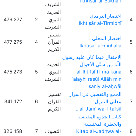
Ikhtiṣār al-Bukhārī
الشريف
الحديث
اختصار الترمذي
4
النبوي
2
277
479
Ikhtiṣār al-Tirmidhī
الشريف
تفسير
اختصار المحلى
5
القرآن
4
275
477
Ikhtiṣār al-muḥallā
الكريم
الاحتفال فيما كان عليه رسول
اللّه من سنّي الأحوال
الحديث
6
al-Iḥtifāl fī mā kāna
النبوي
5
273
475
ʿalayhi rasūl Allāh min
الشريف
saniy al-aḥwāl
الجمع والتفصيل في أسرار
تفسير
7
معاني التنزيل
القرآن
6
172
341
al-Jamʿ wa-l-tafṣīl...
الكريم
كتاب الجذوة المقتبسة
والخطرة المختلسة
8
Kitab al-Jadhwa al-
التصوف
7
158
326