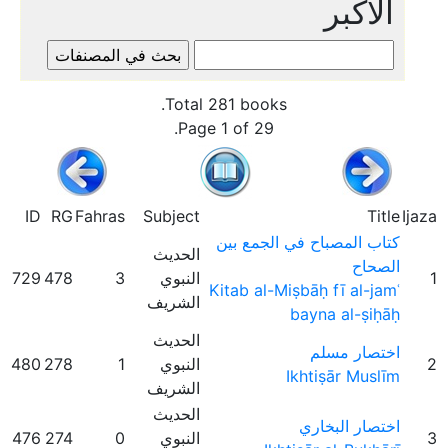
الأكبر
Total 281 books.
Page 1 of 29.
ID
RG
Fahras
Subject
Title
Ijaza
كتاب المصباح في الجمع بين
الحديث
الصحاح
1
النبوي
3
478
729
Kitab al-Miṣbāḥ fī al-jamʿ
الشريف
bayna al-ṣiḥāḥ
الحديث
اختصار مسلم
2
النبوي
1
278
480
Ikhtiṣār Muslīm
الشريف
الحديث
اختصار البخاري
3
النبوي
0
274
476