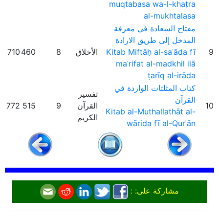
muqtabasa wa-l-khaṭra
al-mukhtalasa
مفتاح السعادة في معرفة
المدخل إلى طريق الارادة
9
Kitab Miftāḥ al-saʿāda fī
الأخلاق
8
460
710
maʿrifat al-madkhil ilā
ṭarīq al-irāda
كتاب المثلثات الواردة في
تفسير
القرآن
10
القرآن
9
515
772
Kitab al-Muthallathāt al-
الكريم
wārida fī al-Qurʾān
مشاركة على: :