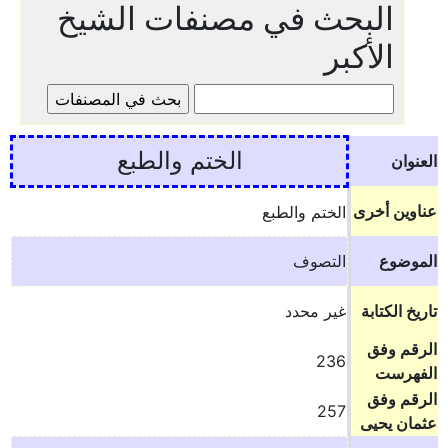
البحث في مصنفات الشيخ
الأكبر
الختم والطبع
العنوان
عناوين أخرى
الختم والطبع
الموضوع
التصوف
تاريخ الكتابة
غير محدد
الرقم وفق
236
الفهرست
الرقم وفق
257
عثمان يحيى