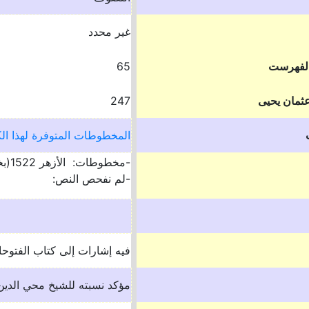
غير محدد
الفهرست
65
ثمان يحيى
247
المخطوطات المتوفرة لهذا ال
-مخطوطات: الأزهر 1522(بخيت)44996
-لم نفحص النص:
فيه إشارات إلى كتاب الفتوحا
مؤكد نسبته للشيخ محي الدين