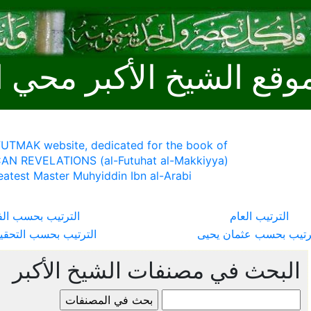
وقع الشيخ الأكبر محي ا
 FUTMAK website, dedicated for the book of
AN REVELATIONS (al-Futuhat al-Makkiyya)
eatest Master Muhyiddin Ibn al-Arabi
الترتيب العام
الترتيب بحسب ال
ترتيب بحسب عثمان يحيى
الترتيب بحسب التحقي
البحث في مصنفات الشيخ الأكبر