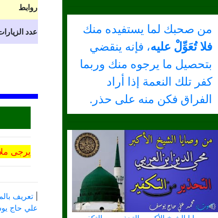
روابط
من صحبك لما يستفيده منك
عدد الزيارات
فلا تُعَوِّلْ عليه
، فإنه ينقضي
بتحصيل ما يرجوه منك وربما
كفر تلك النعمة إذا أراد
الفراق فكن منه على حذر.
يرجى ملا
|
تعريف بالم
علي حاج ي
من وصايا الشيخ الأكبر - التحذير من التكفير