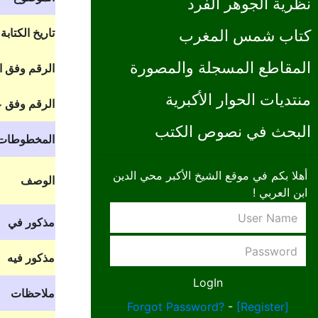
نظرية الجوهر الفرد
تاريخ الكتابة
كتاب شمس المغرب
المقاطع المسجلة والمصورة
الرقم وفق 
منتديات الحوار الأكبرية
الرقم وفق ع
البحث في نصوص الكتب
المخطوطات
أهلا بكم في موقع الشيخ الأكبر محي الدين
الوصف
ابن العربي !
مذكور في
مذكور فيه
ملاحظات
Forgot Password?
-
[Register]