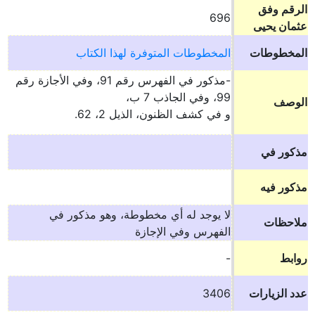
الرقم وفق
696
عثمان يحيى
المخطوطات
المخطوطات المتوفرة لهذا الكتاب
-مذكور في الفهرس رقم 91، وفي الأجازة رقم
99، وفي الجاذب 7 ب،
الوصف
و في كشف الظنون، الذيل 2، 62.
مذكور في
مذكور فيه
لا يوجد له أي مخطوطة، وهو مذكور في
ملاحظات
الفهرس وفي الإجازة
روابط
-
عدد الزيارات
3406