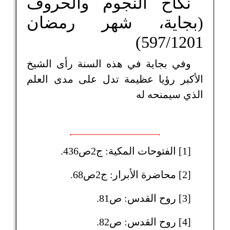
نكاح النجوم والحروف
(بجاية، شهر رمضان
597/1201)
وفي بجاية في هذه السنة رأى الشيخ
الأكبر رؤيا عظيمة تدل على مدى العلم
الذي سيمنحه له
[1] الفتوحات المكية: ج2ص436.
[2] محاضرة الأبرار: ج2ص68.
[3] روح القدس: ص81.
[4] روح القدس: ص82.