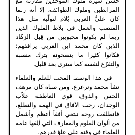
حسن سيرة ملوك الموحدين مقارنة مع
المرابطين وملوك الطوائف، إلا أنه ربما
كان عليٌّ العربي يُلام لتولّيه مثل هذا
المنصب والعمل في بلاط الملوك الذين
ربما لم يكونوا محبوبين من قِبل الزهّاد
الذين كان محمد ابن العربي يرافقهم؛
فكانوا كثيرا ما ينصحونه بترك منصبه
والتفرّغ لنفسه كما سنرى بعد قليل.
في هذا الوسط المحب للعلم والعلماء
نشأ محمد وترعرع، ومن صباه كان مرهف
الحس والذوق، قوي العاطفة، غلاّب
الوجدان، رحب الآفاق في الهمة والتطلع،
فانطلقت روحه تبتغي أفقاً أعظم وأشمل
من ألوان العلوم والمعارف التي ألِفها عامة
العلماء في وقته على علوّ قدرهم.