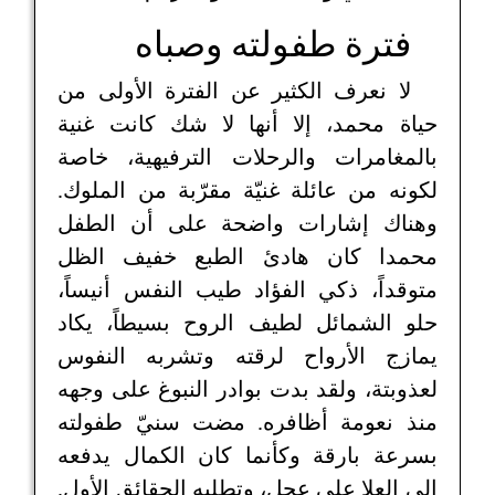
فترة طفولته وصباه
لا نعرف الكثير عن الفترة الأولى من
حياة محمد، إلا أنها لا شك كانت غنية
بالمغامرات والرحلات الترفيهية، خاصة
لكونه من عائلة غنيّة مقرّبة من الملوك.
وهناك إشارات واضحة على أن الطفل
محمدا كان هادئ الطبع خفيف الظل
متوقداً، ذكي الفؤاد طيب النفس أنيساً،
حلو الشمائل لطيف الروح بسيطاً، يكاد
يمازج الأرواح لرقته وتشربه النفوس
لعذوبتة، ولقد بدت بوادر النبوغ على وجهه
منذ نعومة أظافره. مضت سنيّ طفولته
بسرعة بارقة وكأنما كان الكمال يدفعه
إلى العلا على عجل، وتطلبه الحقائق الأول.