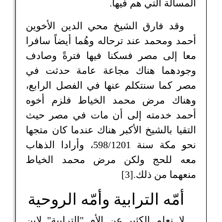
المسألة التي هم فيها.
وقد فارق الشيخ محي الدين الأخوين
أحمد ومحمد عند ترحاله وهُما أيضاً سافرا
معا إلى مصر فسكنا فيها فترةً وصادف
وجودهما هناك مجاعة عامة حدثت في
مصر كما سنتكلم عنها في الفصل الرابع،
وهناك مرض محمد الخياط فلزم أخوه
أحمد خدمته إلى أن مات في مصر حيث
التقيا بالشيخ الأكبر هناك عندما كان متجها
نحو مكة سنة 598/1201، وأرادا الذهاب
معه للحج ولكن مرض محمد الخياط
منعهما من ذلك.[3]
أمّه الترابية وأمّه الروحية
لا نعلم الكثير عن الأم "الترابية" لابن