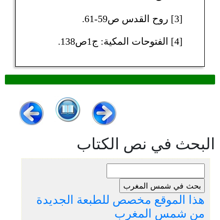
[3] روح القدس ص59-61.
[4] الفتوحات المكية: ج1ص138.
البحث في نص الكتاب
هذا الموقع مخصص للطبعة الجديدة
من شمس المغرب