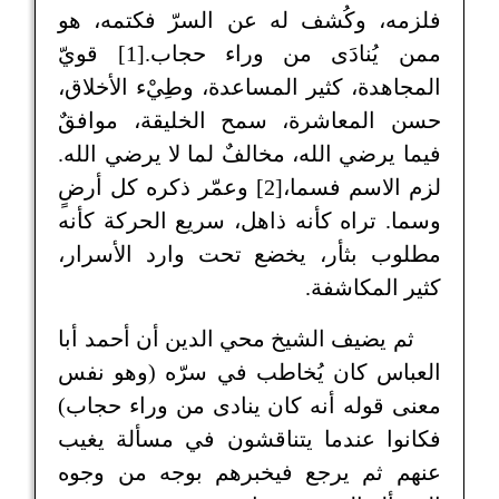
فلزمه، وكُشف له عن السرّ فكتمه، هو
ممن يُنادَى من وراء حجاب.[1] قويّ
المجاهدة، كثير المساعدة، وطِيْء الأخلاق،
حسن المعاشرة، سمح الخليقة، موافقٌ
فيما يرضي الله، مخالفٌ لما لا يرضي الله.
لزم الاسم فسما،[2] وعمّر ذكره كل أرضٍ
وسما. تراه كأنه ذاهل، سريع الحركة كأنه
مطلوب بثأر، يخضع تحت وارد الأسرار،
كثير المكاشفة.
ثم يضيف الشيخ محي الدين أن أحمد أبا
العباس كان يُخاطب في سرّه (وهو نفس
معنى قوله أنه كان ينادى من وراء حجاب)
فكانوا عندما يتناقشون في مسألة يغيب
عنهم ثم يرجع فيخبرهم بوجه من وجوه