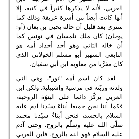
العربي، لأنه لا يذكرها كثيراً في كتبه، إلا
أنها كانت أيضاً من أسرة عريقة وذلك كما
سنرى بعد قليل أن خاله يحيى بن يغان (أو:
يوجان) كان ملك تلمسان في تونس كما
أن خاله الثاني وهو أحد أجداد أمه هو
التابعي الشهير أبو مسلم الخولاني الذي
كان مقرَّبا من معاوية ابن أبي سفيان.
لقد كان اسم أمه "نور"، وهي التي
ولدته وربّته في مرسية وإشبيلية. ولكن ابن
العربي يركّز دائما على البنوّة الروحية،
فكما أننا نحن جميعا أبناءَ سيّدنا آدم عليه
السلام بالجسد، فنحن أبناءُ سيّدنا محمد
صلّى الله عليه وسلّم بالروح، وحتى آدم
عليه السلام فهو ابنه بالروح. فابن العربي