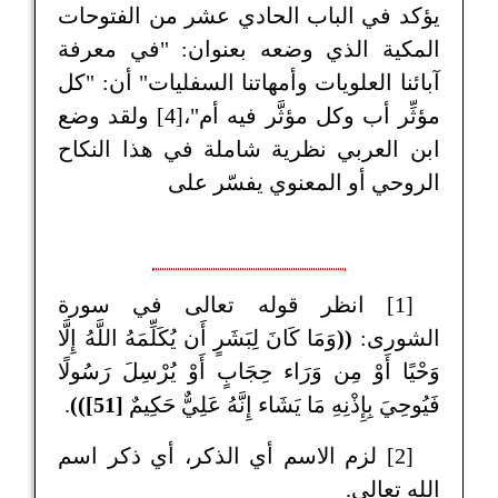
يؤكد في الباب الحادي عشر من الفتوحات
المكية الذي وضعه بعنوان: "في معرفة
آبائنا العلويات وأمهاتنا السفليات" أن: "كل
مؤثِّر أب وكل مؤثَّر فيه أم"،[4] ولقد وضع
ابن العربي نظرية شاملة في هذا النكاح
الروحي أو المعنوي يفسّر على
[1] انظر قوله تعالى في سورة
الشورى:
((
وَمَا كَانَ لِبَشَرٍ أَن يُكَلِّمَهُ اللَّهُ إِلَّا
وَحْيًا أَوْ مِن وَرَاء حِجَابٍ أَوْ يُرْسِلَ رَسُولًا
فَيُوحِيَ بِإِذْنِهِ مَا يَشَاء إِنَّهُ عَلِيٌّ حَكِيمٌ
[51]))
.
[2] لزم الاسم أي الذكر، أي ذكر اسم
الله تعالى.