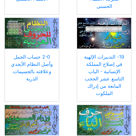
الحسنى
19- التدبيرات الإلهية
2-0 حساب الجمل
في إصلاح المملكة
وأصل النظام الأبجدي
الإنسانية - الباب
وعلاقته بالجسيمات
التاسع عشر الحجب
الذرية
المانعة من إدراك
الملكوت