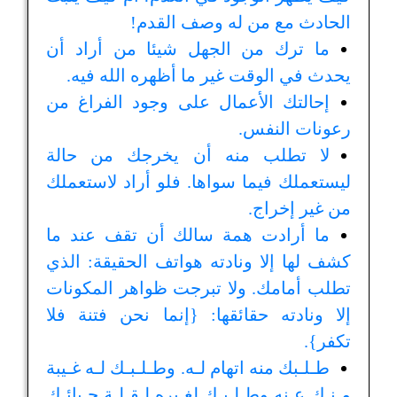
الحادث مع من له وصف القدم!
ما ترك من الجهل شيئا من أراد أن
يحدث في الوقت غير ما أظهره الله فيه.
إحالتك الأعمال على وجود الفراغ من
رعونات النفس.
لا تطلب منه أن يخرجك من حالة
ليستعملك فيما سواها. فلو أراد لاستعملك
من غير إخراج.
ما أرادت همة سالك أن تقف عند ما
كشف لها إلا ونادته هواتف الحقيقة: الذي
تطلب أمامك. ولا تبرجت ظواهر المكونات
إلا ونادته حقائقها: {إنما نحن فتنة فلا
تكفر}.
طـلـبك منه اتهام لـه. وطـلـبـك لـه غـيبة
مـنـك عـنه وطـلـبـك لغـيره لـقـلـة حـيائـك