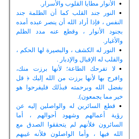
الأنوار مطايا القلوب والأسرار.
النور جند القلب كما أن الظلمة جند
النفس ، فإذا أراد الله أن ينصر عبده أمده
بجنود الأنوار ، وقطع عنه مدد الظلم
والأغيار.
النور له الكشف ، والبصيرة لها الحكم ،
والقلب له الإقبال والإدبار .
لا تفرحك الطاعة؛ لأنها برزت منك،
وافرح بها لأنها برزت من الله إليك ﴿ قل
بفضل الله وبرحمته فبذٰلك فليفرحوا هو
خير مما يجمعون).
قطع السائرين له والواصلين إليه عن
رؤية أعمالهم وشهود أحوالهم ، أما
السائرون فلأنهم لم يتحققوا الصدق مع
الله فيها ، وأما الواصلون فلأنه غيبهم