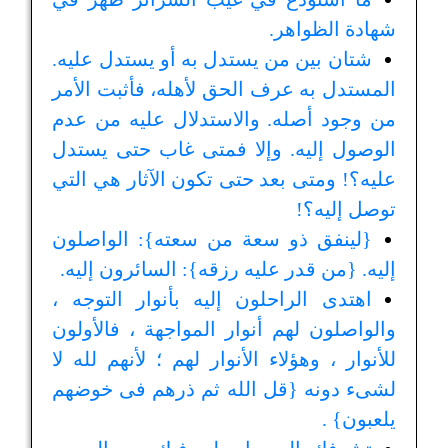
شهادة الظواهر.
شتان بين من يستدل به أو يستدل عليه.
المستدل به عرف الحق لأهله، فأثبت الأمر
من وجود أصله. والاستدلال عليه من عدم
الوصول إليه. وإلا فمتى غاب حتى يستدل
عليه؟! ومتى بعد حتى تكون الآثار هي التي
توصل إليه؟!
{لينفق ذو سعة من سعته}: الواصلون
إليه. {من قدر عليه رزقه}: السائرون إليه.
اهتدى الراحلون إليه بأنوار التوجه ،
والواصلون لهم أنوار المواجهة ، فالأولون
للأنوار ، وهؤلاء الأنوار لهم ؛ لأنهم لله لا
لشىء دونه {قل الله ثم ذرهم فى خوضهم
يلعبون} .