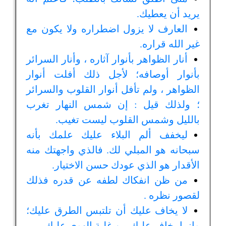
يريد أن يعطيك.
العارف لا يزول اضطراره ولا يكون مع
غير الله قراره.
أنار الظواهر بأنوار آثاره ، وأنار السرائر
بأنوار أوصافه؛ لأجل ذلك أفلت أنوار
الظواهر ، ولم تأفل أنوار القلوب والسرائر
؛ ولذلك قيل : إن شمس النهار تغرب
بالليل وشمس القلوب ليست تغيب.
ليخفف ألم البلاء عليك علمك بأنه
سبحانه هو المبلي لك. فالذي واجهتك منه
الأقدار هو الذي عودك حسن الاختيار.
من ظن انفكاك لطفه عن قدره فذلك
لقصور نظره .
لا يخاف عليك أن تلتبس الطرق عليك؛
وإنما يخاف عليك من غلبة الهوى عليك.