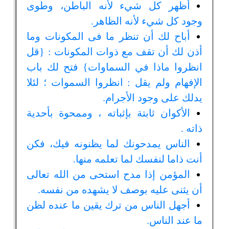
أظهر كل شيء لأنه الباطن، وطوى
وجود كل شيء لأنه الظاهر.
أباح لك أن تنظر ما فى المكونات وما
أذن لك أن تقف مع ذوات المكونات : {قل
انظروا ماذا في السماوات} فتح لك باب
الإفهام ولم يقل : انظروا السموات ؛ لئلا
يدلك على وجود الأجرام.
الأكوان ثابتة بإثباته ، وممحوة بأحدية
ذاته .
الناس يمدحونك لما يظنونه فيك، فكن
أنت ذاما لنفسك لما تعلمه منها.
المؤمن إذا مدح استحى من الله تعالى
أن يثنى عليه بوصف لا يشهده من نفسه.
أجهل الناس من ترك يقين ما عنده لظن
ما عند الناس.