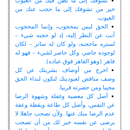
تشوفك إلى ما بطن فيك من العيوب
خير من تشوفك إلى ما حجب عنك من
الغيوب.
الحق ليس بمحجوب، وإنما المحجوب
أنت عن النظر إليه، إذ لو حجبه شيء –
لستره ماحجبه، ولو كان له ساتر – لكان
لوجوده حاصر، وكل حاصر لشيء – فهو له
قاهر {وهو القاهر فوق عباده}.
اخرج من أوصاف بشريتك عن كل
وصف مناقض لعبوديتك لتكون لنداء الحق
مجيبا ومن حضرته قريبا.
أصل كل معصية وغفلة وشهوة الرضا
عن النفس، وأصل كل طاعة ويقظة وعفة
عدم الرضا منك عنها. ولأن تصحب جاهلا لا
يرضى عن نفسه خير لك من أن تصحب