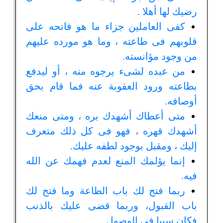
رضيك لها أهلا .
كفى العاملين جزاء ما هو فاتحه على
قلوبهم فى طاعته ، وما هو مورده عليهم
من وجود مؤانسته.
من عبده لشىء يرجوه منه ، أو ليدفع
بطاعته ورود العقوبة عنه فما قام بحق
أوصافه.
متى أعطاك أشهدك بره ، ومتى منعك
أشهدك قهره ، فهو فى كل ذلك متعرف
إليك ، ومقبل بوجود لطفه عليك.
إنما يؤلمك المنع لعدم فهمك عن الله
فيه.
ربما فتح لك باب الطاعة وما فتح لك
باب القبول، وربما قضى عليك بالذنب
فكان سببا في الوصول.