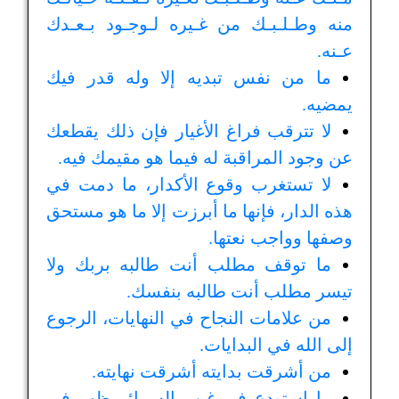
منه وطـلـبـك من غـيره لـوجـود بـعـدك
عـنه.
ما من نفس تبديه إلا وله قدر فيك
يمضيه.
لا تترقب فراغ الأغيار فإن ذلك يقطعك
عن وجود المراقبة له فيما هو مقيمك فيه.
لا تستغرب وقوع الأكدار، ما دمت في
هذه الدار، فإنها ما أبرزت إلا ما هو مستحق
وصفها وواجب نعتها.
ما توقف مطلب أنت طالبه بربك ولا
تيسر مطلب أنت طالبه بنفسك.
من علامات النجاح في النهايات، الرجوع
إلى الله في البدايات.
من أشرقت بدايته أشرقت نهايته.
ما استودع في غيب السرائر ظهر في