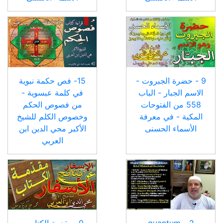
9 - حضرة الجبروت -
15- فص حكمة نبوية
الاسم الجبار - الباب
في كلمة عبسوية -
558 من الفتوحات
من فصوص الحكم
المكية - في معرفة
وخصوص الكلم للشيخ
الأسماء الحسنى
الأكبر محي الدين ابن
العربي
2 - quantum
0- مقدمة الكتاب -