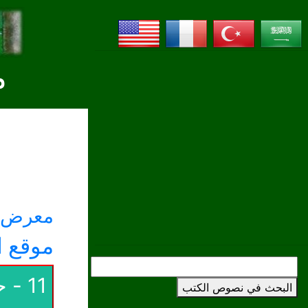
م
معرض ا
موقع ا
البحث في نصوص الكتب