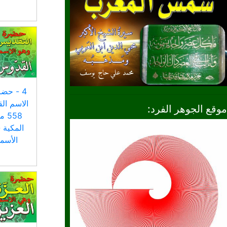
4 - حض
الاسم ال
موقع الجوهر الفرد:
558
المكية 
الأسم