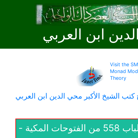
لدين ابن العربي
Visit the S
Monad Mode
Theory
كتب الشيخ الأكبر محي الدين ابن العربي
11 - حضرة الخلق والأمر- الاسم الخالق - الباب 558 من الفتوحات المكية -