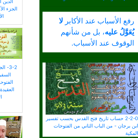
الدين ا
الجزء ال
الأ
رفع الأسباب عند الأكابر
لا
يُعَوَّلُ عليه
، بل من شأنهم
الوقوف عند الأسباب.
3-2- 
السفر
الفتوحا
العقيدة
ا
2-2-0 حساب تاريخ فتح القدس بحسب تفسير
ابن برجان - من الباب الثاني من الفتوحات
المكية