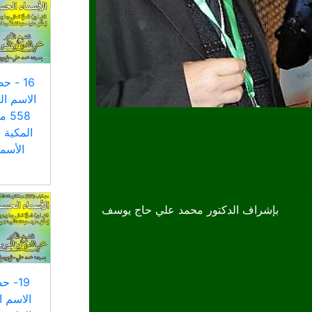
16 - 
الاسم ال
558
المكية 
الأسم
بإشراف الدكتور محمد علي حاج يوسف
19- ح
الاسم ا