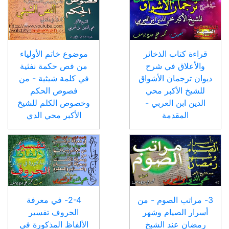
قراءة كتاب الذخائر
موضوع خاتم الأولياء
والأعلاق في شرح
من فص حكمة نفثية
ديوان ترجمان الأشواق
في كلمة شيثية - من
للشيخ الأكبر محي
فصوص الحكم
الدين ابن العربي -
وخصوص الكلم للشيخ
المقدمة
الأكبر محي الدي
3- مراتب الصوم - من
2-4- في معرفة
أسرار الصيام وشهر
الحروف تفسير
رمضان عند الشبخ
الألفاظ المذكورة في