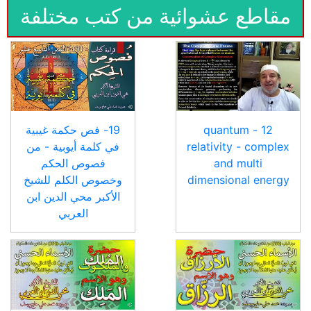
مقاطع عشوائية من كتب مختلفة
12 - quantum
19- فص حكمة غيبية
relativity - complex
في كلمة أيوبية - من
and multi
فصوص الحكم
dimensional energy
وخصوص الكلم للشيخ
الأكبر محي الدين ابن
العربي