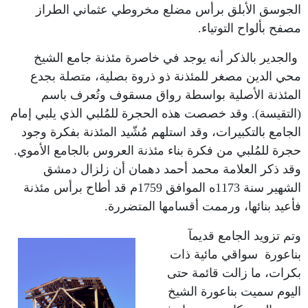
الجوسق الأبلق برأس مضلع مخروطي عثماني الطراز
مصفح بألواح التوتياء.
والجدير بالذكر أنه يوجد في خاصرة مئذنة جامع الشيخ
محي الدين مصغر للمئذنة ذو ذروة بصلية، متصلة بجدع
المئذنة الأصلية بواسطة رواق مسقوف وتُعرف باسم
(التقيسة). وقد خصصت هذه الحجرة للمُلبي الذي يلبي إمام
الجامع بالتكبيرات، وقد استلهم مُشّيد المئذنة بفكرة وجود
حجرة للمُلبي من فكرة بناء مئذنة العروس بالجامع الأموي.
وقد ذكر العلامة محمد أحمد دهمان أن زلزال دمشق
الشهير سنة 1173ه الموافق 1759م قد أطاح برأس مئذنة
فأعيد بنائها، ورممت أقسامها المتضررة.
وتم تزويد الجامع قديمآ
بناعورة سواقي مائية ذات
بكرات، ما زالت قائمة حتى
اليوم سميت بناعورة الشيخ