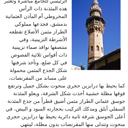
الرئيسي للجامع مباشرة وتعتبر
هذه المئذنة ذات الرأس
المخروطي أم المآذن العثمانية
بدمشق، فجذعها مملوكي
الطراز مثمن الأضلاع تقطعه
الأشرطة التزيينية، وفي
منتصفها نوافذ صماء تزيينية
ذات أقواس ثلاثية الفصوص
في كل ضلع، وتأخذ شرفتها
شكل الجذع المثمن محمولة
على مساند من المقرنصات،
كما يحيط بها درابزين حجري منحوت بشكل جميل وترتفع
فوقها مظلة خشبية أخذت شكل الشرفة، ويعلو المئذنة
جوسق عثماني الطراز مثمن أضيق قطراً من جذع المئذنة
السفلي أبلق ومدكك التركيب بحجارته السود و البيض، في
أعلى الجوسق شرفة ثانية دائرية يحيط بها درابزين حجري
منحوت وتتدلى منها المقرنصات بدون مظلة، لينتهي