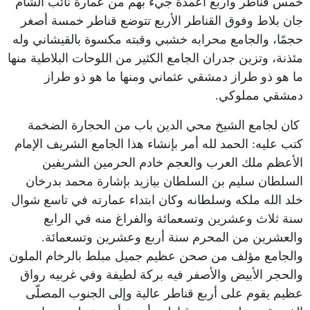
خمس قناطر وأربع أعمدة جيء بهم من عمارة نائب الشام
جان بلاط وفوق القناطر الأربع تتوضع قناطر خمسة أصغر
حجمًا، والجامع محرابه خشبي وقبته مكسوة بالقيشاني وله
مئذنة، وتزين جدران الجامع الكثير من اللوحات البلاطية منها
ما هو ذو طراز دمشقي عثماني ومنها ما هو ذو طراز
دمشقي مملوكي.
كان لجامع الشيخ محي الدين باب من الحجارة الضخمة
كتب عليه: الحمد لله أمر بإنشاء هذا الجامع الشريف الإمام
الأعظم ملك العرب والعجم خادم الحرمين الشريفين
السلطان سليم بن السلطان بيازيد بإشارة محمد بدرخان
خلد الله ملكه وسلطانه وكان ابتداء عمارته في تاسع شوال
سنة ثلاث وعشرين وتسعمائة والفراغ منه في الرابع
والعشرين من المحرم سنة أربع وعشرين وتسعمائة.
والجامع مؤلف من صحن عظيم جميل مبلط بالرخام الملون
والحجر الأبيض والأصفر فيه بركة لطيفة وفي غربيه رواق
عظيم يقوم على أربع قناطر عالية وإلى الجنوب المصلّى