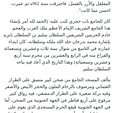
المفلفل والأرز بالعسل، فاحترقت سنة 962ه ثم عمرت
احسن مما كانت”.
كان للجامع باب حجري كتب عليه: (الحمد لله أمر بإنشاء
هذا الجامع الشريف الإمام الأعظم ملك العرب والعجم
خادم الحرمين الشريفين السلطان سليم بن السلطان بايزيد
بإشارة محمد بدرخان خلد الله ملكه وسلطانه، كان ابتداء
عمارته في التاسع من شوال سنة ثلاث وعشرين وتسعمائة
والفراغ منه في الرابع والعشرين من محرم سنة أربع
وعشرين وتسعمائة) وهذا التاريخ الذي أعاد فيه بناءه
السلطان سليم.
يتألف المسجد الجامع من صحن كبير منسق على الطراز
العثماني ومرصوف بالرخام الملون والحجر الأبيض والأصفر
وفيه بركة صغيرة على الطراز الدمشقي، فيه رواق كبير
مرفوع على أربع قناطر في الجهة الجنوبية من الصحن، أما
في الجهة الجنوبية فيقع الحرم المسجدي الذي يقوم على