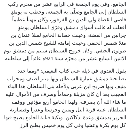
الجامع. وفي يوم الجمعة في الرابع عشر من محرم ركب
السلطان إلى الجامع وصلّى به الجمعة، وخطب به يومئذٍ
قاضي القضاة ولي الدين بن الفرفور، وكان مهيباً عظيماً
أقفلت له غالب أسواق دمشق وفرّق السلطان يومئذٍ
جرابين من الفضة، وعينت خطابة الجامع لمنلا عثمان بن
منلا شمس الحنفي وعينت إمامته للشيخ شمس الدين بن
طولون الحنفي. وكان خروج السلطان سليم من دمشق يوم
الاثنين السابع عشر من محرّم سنة 924ه عائداً إلى سلطنته.
يقول العدوي في ذيله على كتاب النعيمي: “ومما جدد
بصالحية دمشق عمارة السلطان وبها منبر لطيف ومحراب
منيف وبها ضريح ابن عربي ولأجله بنى السلطان هذا البناء
العجيب بعد أن كان مزبلة وحماماً وصرف من الأموال عليه
ما شاء الله أن يصرف، ولهذا الجامع أربع مؤذنين ووقف
السلطان عليه قرية التل ومنين وحرستا وعدرا وقيسارية
الحرير بدمشق وعدة دكاكين. وتكية قبالة الجامع يطبخ فيها
كل يوم بكرة وعشيا وفي كل يوم خميس يطبخ الرز