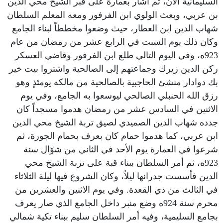
السليمانية الآن، ثم أشار بعمارة على قبر الشيخ محي الدين
بن عربي، وبعث الولوي ابن الفرفور ومعه المعلم السلطان
شهاب الدين ابن العطار، حيث وضعوا مخططاً لبناء الجامع
وكان ذلك يوم السبت في الرابع عشر من رمضان من عام
923ه، وفي اليوم التالي طلع ابن الفرفور وقاضي العسكر
ركن الدين زيرك وجماعتهم إلى الصالحية واشتروا بيت خير
بك دوادار منشئ الحاجبية بالصالحية من مالكه يومئذٍ وهو
رزق الله الحنبلي الصالحي ليوسعوا به الجامع، وفي يوم
الاثنين في السادس عشر من رمضان هدموا مسجداً كان
جدده شهاب الدين الصميدي لصيق تربة الشيخ محي الدين
ابن عربي، كما هدموا حمام كان بعرف بحمام الجورة، ثم
شرعوا في العمارة يوم الأحد في الثاني من شوّال سنة
923ه، ثم أمر السلطان ببناء قبة على تربة الشيخ محي
الدين فأسست جدرانها ليلاً، وكان الشروع فيها ليلة الثلاثاء
في الثالث من ذي القعدة. وفي يوم الاثنين والعشرين من
محرم سنة 924ه وضع منبر داخل الجامع الذي صار يعرف
بجامع السليمية، وفيه أمر السلطان سليم ببناء تكية شمالي