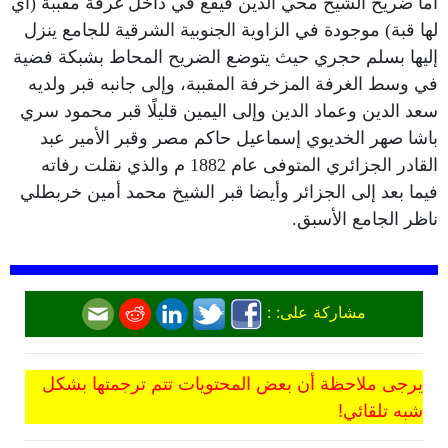
أما ضريح الشيخ محي الدين فيقع في داخل غرفة مقببة (أي
لها قبة) موجودة في الزاوية الجنوبية الشرقية للجامع ينزل
إليها بسلم حجري حيث يتوضع الضريح المحاط بشبكة فضية
في وسط الغرفة المزخرفة المقببة، وإلى جانبه قبر ولديه
سعد الدين وعماد الدين وإلى اليمين قليلًا قبر محمود سري
باشا صهر الخديوي إسماعيل حاكم مصر وقبر الأمير عبد
القادر الجزائري المتوفى عام 1882 م والذي نقلت رفاته
فيما بعد إلى الجزائر وأيضا قبر الشيخ محمد أمين خربطلي
ناظر الجامع الأسبق.
مشاركة على: :
يرجى ملاحظة أن بعض المحتويات تتم ترجمتها بشكل
شبه تلقائي!