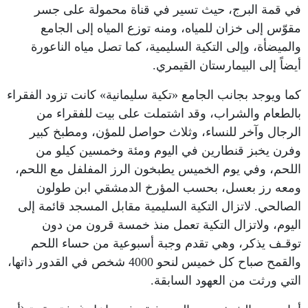
في قمة البرج، حيث تسير في قناة محمولة على جسر
مقوّس إلى خزان للمياه، ومنه توزع المياه إلى الجامع
والميضأة، وإلى التكية السليمية، كما تصل مياه الناعورة
أيضاً إلى البيمارستان القيمري.
كما ويوجد بجانب الجامع «تكية سليمانية» كانت تزود الفقراء
بالطعام والشراب، وقد اشتملت على بيت للفقراء من
الرجال وآخر للنساء، وثلاث حواصل للمؤن، ومطبخ كبير
وفرن يخبز قنطارين في اليوم ومئة وخمسين كيلو من
اللحم، وفي يوم الخميس يطبخون الرز المفلفل مع اللحم،
ومعه رز بعسل، بحسب المؤرخ الدمشقي ابن طولون
الصالحي. لاتزال التكية السليمية مقابل المسجد قائمة إلى
اليوم، ولاتزال التكية تعمل منذ خمسة قرون من دون
توقـف يذكر، وهي تقدم وجبة أسبوعية من حساء اللحم
والقمح صباح كل خميس لنحو 4000 شخص في القدور ذاتها،
التي ورثت من العهود السابقة.