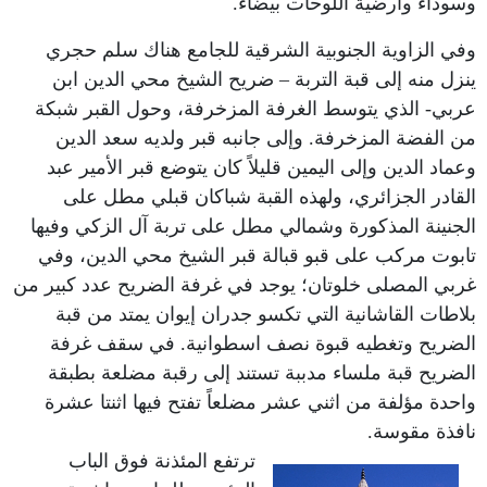
وسوداء وأرضية اللوحات بيضاء.
وفي الزاوية الجنوبية الشرقية للجامع هناك سلم حجري
ينزل منه إلى قبة التربة – ضريح الشيخ محي الدين ابن
عربي- الذي يتوسط الغرفة المزخرفة، وحول القبر شبكة
من الفضة المزخرفة. وإلى جانبه قبر ولديه سعد الدين
وعماد الدين وإلى اليمين قليلاً كان يتوضع قبر الأمير عبد
القادر الجزائري، ولهذه القبة شباكان قبلي مطل على
الجنينة المذكورة وشمالي مطل على تربة آل الزكي وفيها
تابوت مركب على قبو قبالة قبر الشيخ محي الدين، وفي
غربي المصلى خلوتان؛ يوجد في غرفة الضريح عدد كبير من
بلاطات القاشانية التي تكسو جدران إيوان يمتد من قبة
الضريح وتغطيه قبوة نصف اسطوانية. في سقف غرفة
الضريح قبة ملساء مدببة تستند إلى رقبة مضلعة بطبقة
واحدة مؤلفة من اثني عشر مضلعاً تفتح فيها اثنتا عشرة
نافذة مقوسة.
ترتفع المئذنة فوق الباب