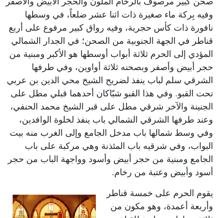
صحن كبير مرصوف بالرخام الملون والحجر الأبيض والأصفر
وفيه بِركة ماء صغيرة ذات اثنا عشر ضلعاً، في وسطها
نافورة ذات كأس حجرية، وفيه رواق كبير مرفوع على أربع
قناطر في الجهة الجنوبية من الصحن؛ في الجدار الشمالي
المؤدي إلى الحرم ثلاثة أبواب أوسطها هو الأكبر ومبنية من
حجر أبيض وأصفر وبصحنه ثلاثة أواوين، وفي طرفها
الشرقي سلم لباب ينفذ لضريح الشيخ محي الدين بن عربي
تحت القبو. وفي هذا القبو شبّاكان أحدهما قبلي مطل على
الجنينة والآخر شرقي مطل على قبر الشيخ محمد الحنفي،
وعند طرفها الشرقي الشمالي باب ينفذ لخلوة الوافدين،
وفي وسط شمالها باب مدخل الجامع وإلى الغرب منه بيت
البواب، وفي شرقيه باب المئذنة وهي مركبة على باب
الجامع ومبنية من حجر أبيض وأسود وواجهة الباب من حجر
أسود وأبيض وعتبة من رخام.
يقوم الحرم على خمسة قناطر
وأربعة أعمدة، وهو مكون من