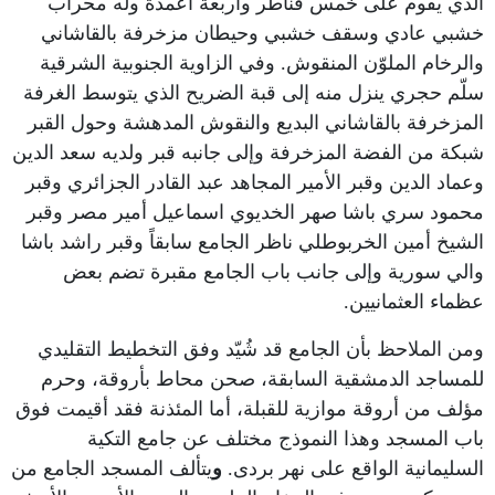
الذي يقوم على خمس قناطر وأربعة أعمدة وله محراب
خشبي عادي وسقف خشبي وحيطان مزخرفة بالقاشاني
والرخام الملوّن المنقوش. وفي الزاوية الجنوبية الشرقية
سلّم حجري ينزل منه إلى قبة الضريح الذي يتوسط الغرفة
المزخرفة بالقاشاني البديع والنقوش المدهشة وحول القبر
شبكة من الفضة المزخرفة وإلى جانبه قبر ولديه سعد الدين
وعماد الدين وقبر الأمير المجاهد عبد القادر الجزائري وقبر
محمود سري باشا صهر الخديوي اسماعيل أمير مصر وقبر
الشيخ أمين الخربوطلي ناظر الجامع سابقاً وقبر راشد باشا
والي سورية وإلى جانب باب الجامع مقبرة تضم بعض
عظماء العثمانيين.
ومن الملاحظ بأن الجامع قد شُيّد وفق التخطيط التقليدي
للمساجد الدمشقية السابقة، صحن محاط بأروقة، وحرم
مؤلف من أروقة موازية للقبلة، أما المئذنة فقد أقيمت فوق
باب المسجد وهذا النموذج مختلف عن جامع التكية
السليمانية الواقع على نهر بردى.
و
يتألف المسجد الجامع من