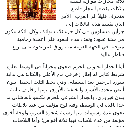
ثلاثة مجازات موازية للقبلة
بائكات يقطعها مجاز قاطع
منحرف قليلاً إلى الغرب . الأمر
الذي يقسم هذه البائكات إلى
جزأين متساويين في كل جزء ثلاث بوائك، وكل بائكة تتكون
من ستة عقود؛ وتقف هذه العقود على أعمدة رخامية
متوجة. في الجهة الغربية منه رواق كبير يقوم على أربع
قناطر عالية.
أما الجدار الجنوبي للحرم فيحوي محراباً في الوسط يعلوه
شريط كتابي له إطار زخرفي من الأعلى والكتابة هي بداية
سورة الرحمن بعد البسملة، وهي بخط الثلث الجميل بلون
أبيض محدد بالأسود والخلفية بالأزرق تزينها زخارف نباتية
بلون فيروزي. والجدار الشرقي للحرم مكسو بالقاشاني ما
عدا نافذة في الوسط، وفيه لوح مؤلف من عدة بلاطات
تحوي عدة رسومات منها رسمة شجرة السرو، ولوحة أخرى
مؤلفة من عدة بلاطات فيها ثلاثة أقواس؛ وأما البلاطات