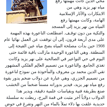
محي الدين كانت مهمتها رفع
مياه نهر يزيد وهي من
الابتكارات والآثار الإسلامية
الهامة، وكانت مهمتها رفع
المياه من نهر يزيد إلى المسجد
والتكية من دون توقـف. اضطلعت الناعورة بهذه المهمة
على مدى أربعة قرون، إلى أن توقفت عن العمل نهائيا عام
1908 حين بدأت مصلحة المياه بضخ مياه عين الفيجة إلى
المنطقة. وهي الناعورة الوحيدة مازالت باقية قائمة حتى
اليوم في حي النواعير في الصالحية على نهر يزيد وكانت
تغذي الجامع. والناعورة من تصميم العالِم الفلكي المشهور
تقي الدين محمد بن معروف والمأخوذة من نموذج لناعورة
من تصميم الجزري، وهي عبارة عن دولاب ضخم يدور بقوة
رفع مياه نهر يزيد، فيدير بدوراته مسنناً ضخماً من الخشب
صنع بطريقة فنية وبقياسات علمية دقيقة، ويدير هذا
الدولاب دولاباً آخر مثبت في قمة البرج، ربطت به سلسلة
حديدية علقت بها دلاء تملأ بالماء من النهر وتفرغ في حوض