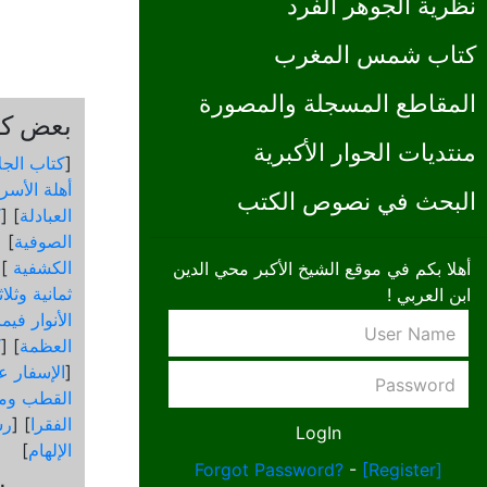
نظرية الجوهر الفرد
كتاب شمس المغرب
المقاطع المسجلة والمصورة
بعض كتب
منتديات الحوار الأكبرية
[
كتاب الجل
أهلة الأسرا
البحث في نصوص الكتب
العبادلة
] [
ك
الصوفية
] [
الكشفية
 [
أهلا بكم في موقع الشيخ الأكبر محي الدين
ثمانية وثلا
ابن العربي !
الأنوار في
العظمة
] [
ك
[
الإسفار عن
القطب ومق
الفقرا
] [
رس
الإلهام
]
Forgot Password?
-
[Register]