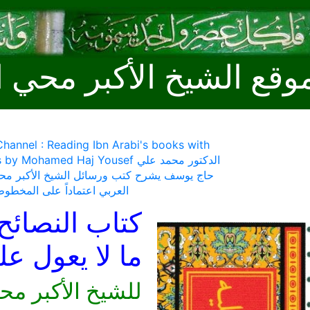
وقع الشيخ الأكبر محي ا
hannel : Reading Ibn Arabi's books with
comments by Mohamed Haj Yousef الد
حاج يوسف يشرح كتب ورسائل الشيخ الأكبر محي
العربي اعتماداً على المخطوط
كتاب النصائح
ما لا يعول ع
للشيخ الأكبر مح