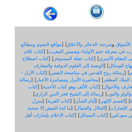
الأشواق
و
شرحه: الذخائر والأعلاق
] [
مواقع النجوم ومطالع
ب في معرفة ختم الأولياء وشمس المغرب
] [
كتاب كلام
لى المقام الأسرى
] [
كتاب عقلة المستوفز
] [
كتاب اصطلاح
هاج الوسائل
] [
الوصية إلى العلوم الذوقية والمعارف
] [
رسالة روح القدس في مناصحة النفس
] [
كتاب الأزل -
ى الملك المظفر
] [
محاضرة الأبرار ومسامرة الأخيار
] [
رسالة
عارف والأحوال
] [
كتاب الألف وهو كتاب الأحدية
] [
كتاب
الواو والنون
] [
رسالة إلى الشيخ فخر الدين الرازي
]
] [
القسم الإلهي
] [
أيام الشأن
] [
كتاب القربة
] [
منزل
 الإشارات
] [
الجلال والجمال
] [
ما لذة العيش إلا صحبة
ن سودكين
] [
كتاب المسائل
] [
كتاب الإعلام بإشارات أهل