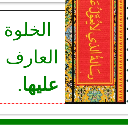
الخلوة 
العار
عليها
.