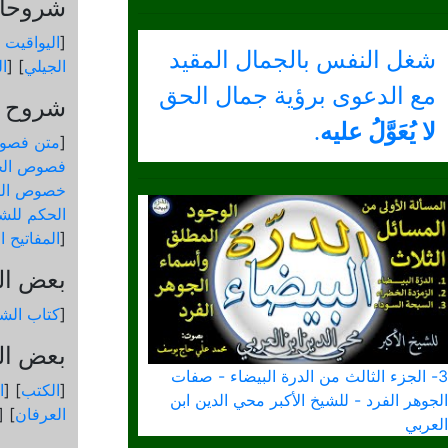
شروحات
[
اليواقيت 
شغل النفس بالجمال المقيد
الجيلي
] [
ال
مع الدعوى برؤية جمال الحق
شروح و
لا يُعَوَّلُ عليه
.
[
متن فصو
فصوص الح
خصوص الك
الحكم للشي
[
المفاتيح 
بعض ال
[
كتاب الشم
بعض الك
3- الجزء الثالث من الدرة البيضاء - صفات
[
الكتب
] [
ا
الجوهر الفرد - للشيخ الأكبر محي الدين ابن
العرفان
] [
العربي