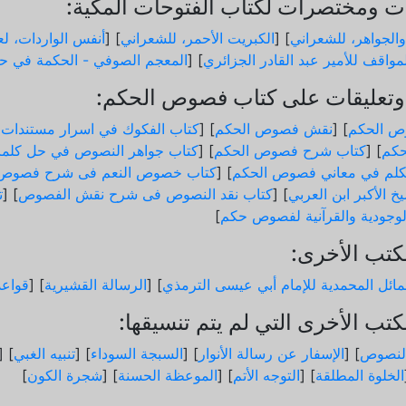
 ومختصرات لكتاب الفتوحات المكية:
والجواهر، للشعراني
] [
الكبريت الأحمر، للشعراني
] [
أنفس الواردات، لعب
مواقف للأمير عبد القادر الجزائري
] [
المعجم الصوفي - الحكمة في حد
تعليقات على كتاب فصوص الحكم:
ص الحكم
] [
نقش فصوص الحكم
] [
كتاب الفكوك في اسرار مستندات
كم
] [
كتاب شرح فصوص الحكم
] [
كتاب جواهر النصوص في حل كلم
لم في معاني فصوص الحكم
] [
كتاب خصوص النعم فى شرح فصوص 
خ الأكبر ابن العربي
] [
كتاب نقد النصوص فى شرح نقش الفصوص
] [
ت
الوجودية والقرآنیة لفصوص حكم
]
كتب الأخرى:
ائل المحمدية للإمام أبي عيسى الترمذي
] [
الرسالة القشيرية
] [
قواع
تب الأخرى التي لم يتم تنسيقها:
لنصوص
] [
الإسفار عن رسالة الأنوار
] [
السبجة السوداء
] [
تنبيه الغبي
] [
الخلوة المطلقة
] [
التوجه الأتم
] [
الموعظة الحسنة
] [
شجرة الكون
]