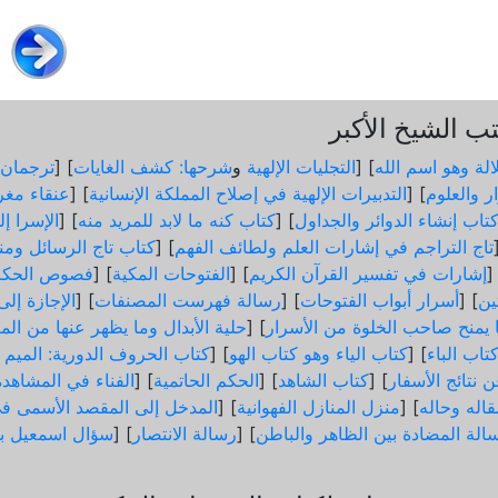
 الشيخ الأكبر
الة وهو اسم الله
] [
التجليات الإلهية
و
شرحها: كشف الغايات
] [
ترجمان 
ر والعلوم
] [
التدبيرات الإلهية في إصلاح المملكة الإنسانية
] [
عنقاء مغر
تاب إنشاء الدوائر والجداول
] [
كتاب كنه ما لابد للمريد منه
] [
الإسرا إ
تاج التراجم في إشارات العلم ولطائف الفهم
] [
كتاب تاج الرسائل ومن
]
إشارات في تفسير القرآن الكريم
] [
الفتوحات المكية
] [
فصوص الحكم
ثين
] [
أسرار أبواب الفتوحات
] [
رسالة فهرست المصنفات
] [
الإجازة إل
ما يمنح صاحب الخلوة من الأسرار
] [
حلية الأبدال وما يظهر عنها من الم
تاب الباء
] [
كتاب الياء وهو كتاب الهو
] [
كتاب الحروف الدورية: الميم و
 نتائج الأسفار
] [
كتاب الشاهد
] [
الحكم الحاتمية
] [
الفناء في المشاهدة
اله وحاله
] [
منزل المنازل الفهوانية
] [
المدخل إلى المقصد الأسمى في
الة المضادة بين الظاهر والباطن
] [
رسالة الانتصار
] [
سؤال اسمعيل ب