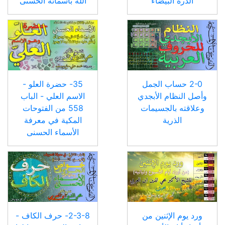
الدرة البيضاء
الله بأسمائه الحسنى
2-0 حساب الجمل
35- حضرة العلو -
وأصل النظام الأبجدي
الاسم العلي - الباب
وعلاقته بالجسيمات
558 من الفتوحات
الذرية
المكية في معرفة
الأسماء الحسنى
ورد يوم الإثنين من
2-3-8- حرف الكاف -