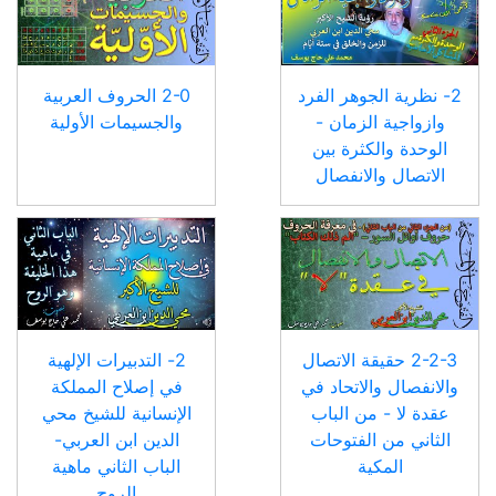
2- نظرية الجوهر الفرد
2-0 الحروف العربية
وازواجية الزمان -
والجسيمات الأولية
الوحدة والكثرة بين
الاتصال والانفصال
2-2-3 حقيقة الاتصال
2- التدبيرات الإلهية
والانفصال والاتحاد في
في إصلاح المملكة
عقدة لا - من الباب
الإنسانية للشيخ محي
الثاني من الفتوحات
الدين ابن العربي-
المكية
الباب الثاني ماهية
الروح