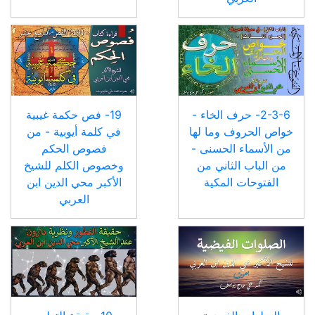
2-3-6- حرف الخاء -
19- فص حكمة غيبية
خواص الحروف وما لها
في كلمة أيوبية - من
من الأسماء الحسنى -
فصوص الحكم
من الباب الثاني من
وخصوص الكلم للشيخ
الفتوحات المكية
الأكبر محي الدين ابن
العربي