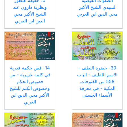
الصلوات الفيضية
10 حقيقة التطور
لسيدي الشيخ الأكبر
ونظرية دارون عند
محي الدين ابن العربي
الشيخ الأكبر محي
الدين ابن العربي
30- حضرة اللطف -
14- فص حكمة قدرية
الاسم اللطيف - الباب
في كلمة عزيرية - من
558 من الفتوحات
فصوص الحكم
المكية - في معرفة
وخصوص الكلم للشيخ
الأسماء الحسنى
الأكبر محي الدين ابن
العربي