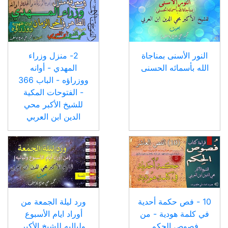
النور الأسنى بمناجاة
2- منزل وزراء
الله بأسمائه الحسنى
المهدي - أوانه
ووزراؤه - الباب 366
- الفتوحات المكية
للشيخ الأكبر محي
الدين ابن العربي
10 - فص حكمة أحدية
ورد ليلة الجمعة من
في كلمة هودية - من
أوراد ايام الأسبوع
فصوص الحكم
ولياليه للشيخ الأكبر