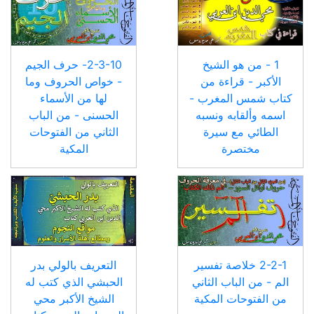
1 - من هو الشيخ
2-3-10- حرف الجيم
الأكبر - قراءة من
- خواص الحروف وما
كتاب شمس المغرب -
لها من الأسماء
اسمه وألقابه ونسبه
الحسنى - من الباب
الطائي مع سيرة
الثاني من الفتوحات
مختصرة
المكية
2-2-1 خلاصة تفسير
التعريف بالولي بدر
الم - من الباب الثاني
الحبشي الذي كتب له
من الفتوحات المكية
الشيخ الأكبر محي