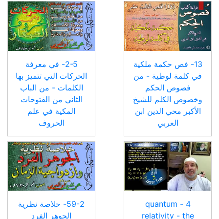
13- فص حكمة ملكية
2-5- في معرفة
في كلمة لوطية - من
الحركات التي تتميز بها
فصوص الحكم
الكلمات - من الباب
وخصوص الكلم للشيخ
الثاني من الفتوحات
الأكبر محي الدين ابن
المكية في علم
العربي
الحروف
4 - quantum
59-2- خلاصة نظرية
relativity - the
الجوهر الفرد