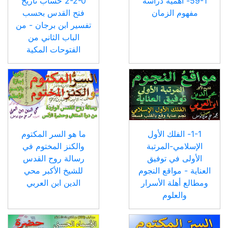
59-1- أهمية دراسة
2-2-0 حساب تاريخ
مفهوم الزمان
فتح القدس بحسب
تفسير ابن برجان - من
الباب الثاني من
الفتوحات المكية
1-1- الفلك الأول
ما هو السر المكتوم
الإسلامي-المرتبة
والكنز المختوم في
الأولى في توفيق
رسالة روح القدس
العناية - مواقع النجوم
للشيخ الأكبر محي
ومطالع أهلة الأسرار
الدين ابن العربي
والعلوم