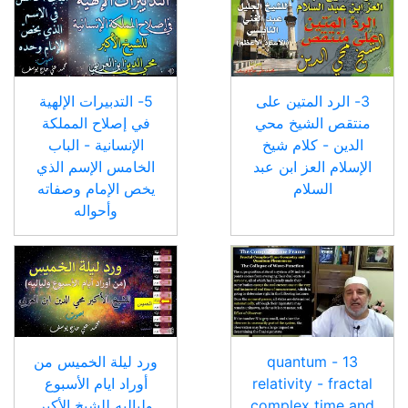
3- الرد المتين على
5- التدبيرات الإلهية
منتقص الشيخ محي
في إصلاح المملكة
الدين - كلام شيخ
الإنسانية - الباب
الإسلام العز ابن عبد
الخامس الإسم الذي
السلام
يخص الإمام وصفاته
وأحواله
13 - quantum
ورد ليلة الخميس من
relativity - fractal
أوراد ايام الأسبوع
complex time and
ولياليه للشيخ الأكبر