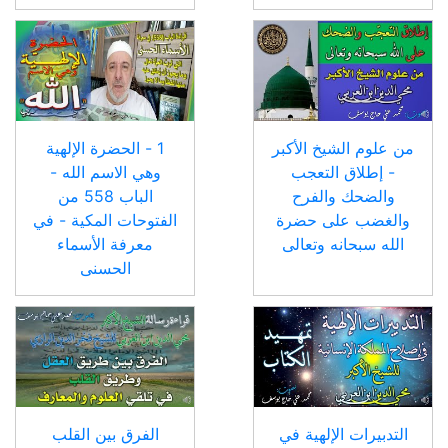
من علوم الشيخ الأكبر
1 - الحضرة الإلهية
- إطلاق التعجب
وهي الاسم الله -
والضحك والفرح
الباب 558 من
والغضب على حضرة
الفتوحات المكية - في
الله سبحانه وتعالى
معرفة الأسماء
الحسنى
التدبيرات الإلهية في
الفرق بين القلب