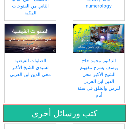
numerology
الثاني من الفتوحات
المكية
الدكتور محمد حاج
الصلوات الفيضية
يوسف يشرح مفهوم
لسيدي الشيخ الأكبر
الشيخ الأكبر محي
محي الدين ابن العربي
الدين ابن العربي
للزمن والخلق في ستة
أيام
كتب ورسائل أخرى