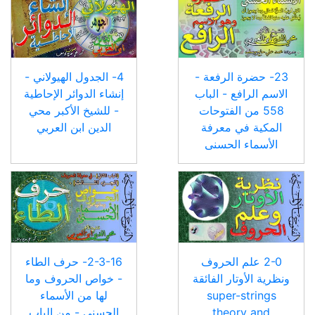
23- حضرة الرفعة -
4- الجدول الهيولاني -
الاسم الرافع - الباب
إنشاء الدوائر الإحاطية
558 من الفتوحات
- للشيخ الأكبر محي
المكية في معرفة
الدين ابن العربي
الأسماء الحسنى
2-0 علم الحروف
2-3-16- حرف الطاء
ونظرية الأوتار الفائقة
- خواص الحروف وما
super-strings
لها من الأسماء
theory and
الحسنى - من الباب