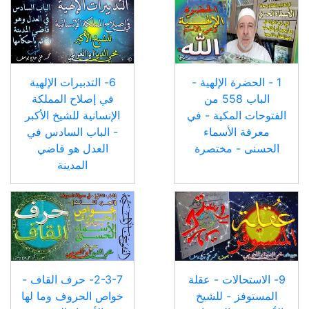
1 - الحضرة الإلهية -
6- التدبيرات الإلهية
الباب 558 من
في إصلاح المملكة
الفتوحات المكية - في
الإنسانية للشيخ الأكبر
معرفة الأسماء
- الباب السادس في
الحسنى - مختصرة
العدل هو قاضي
المدينة
9- الاستحالات - عقلة
2-3-7- حرف القاف -
المستوفز - للشيخ
خواص الحروف وما لها