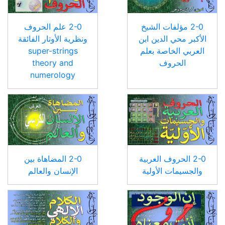
2-0 مؤلفات الشيخ
2-0 علم الحروف
الأكبر محي الدين ابن
ونظرية الأوتار الفائقة
العربي الخاصة بعلم
super-strings
الحروف
theory and
numerology
2-0 الحروف العربية
2-0 المضاهاة بين
والجسيمات الأولية
الإنسان والعالم