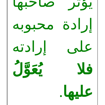
يؤثر صاحبها
إرادة محبوبه
على إرادته
فلا يُعَوَّلُ
عليها
.