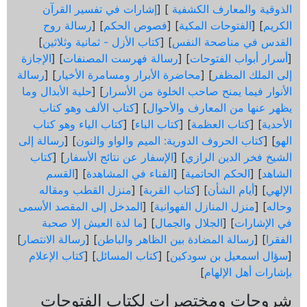
الذوقية والمعارف الكشفية
] [
إشارات في تفسير القرآن
الكريم
] [
الفتوحات المكية
] [
فصوص الحكم
] [
رسالة روح
القدس في مناصحة النفس
] [
كتاب الأزل - ثمانية وثلاثين
]
[
أسرار أبواب الفتوحات
] [
رسالة فهرست المصنفات
] [
الإجازة
إلى الملك المظفر
] [
محاضرة الأبرار ومسامرة الأخيار
] [
رسالة
الأنوار فيما يمنح صاحب الخلوة من الأسرار
] [
حلية الأبدال وما
يظهر عنها من المعارف والأحوال
] [
كتاب الألف وهو كتاب
الأحدية
] [
كتاب العظمة
] [
كتاب الباء
] [
كتاب الياء وهو كتاب
الهو
] [
كتاب الحروف الدورية: الميم والواو والنون
] [
رسالة إلى
الشيخ فخر الدين الرازي
] [
الإسفار عن نتائج الأسفار
] [
كتاب
الشاهد
] [
الحكم الحاتمية
] [
الفناء في المشاهدة
] [
القسم
الإلهي
] [
أيام الشأن
] [
كتاب القربة
] [
منزل القطب ومقاله
وحاله
] [
منزل المنازل الفهوانية
] [
المدخل إلى المقصد الأسمى
في الإشارات
] [
الجلال والجمال
] [
ما لذة العيش إلا صحبة
الفقرا
] [
رسالة المضادة بين الظاهر والباطن
] [
رسالة الانتصار
]
[
سؤال اسمعيل بن سودكين
] [
كتاب المسائل
] [
كتاب الإعلام
بإشارات أهل الإلهام
]
شروحات ومختصرات لكتاب الفتوحات