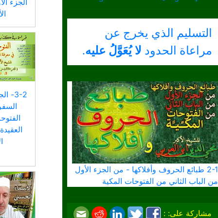
الجزء ال
الأ
التسليم الذي يخرج عن
مراعاة الحدود
لا يُعَوَّلُ عليه
.
3-2- 
السفر
الفتوحا
العقيدة
ا
2-1 طبائع الحروف وأفلاكها - من الجزء الأول
من الباب الثاني من الفتوحات المكية
مشاركة على: :