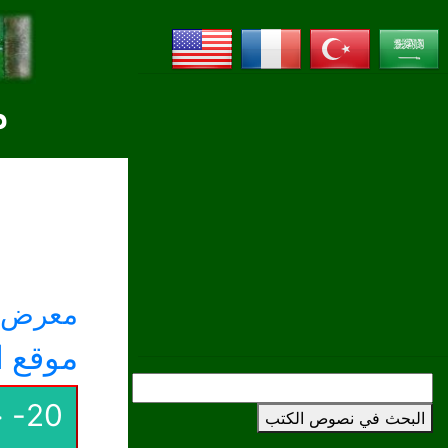
م
معرض ا
موقع ا
البحث في نصوص الكتب