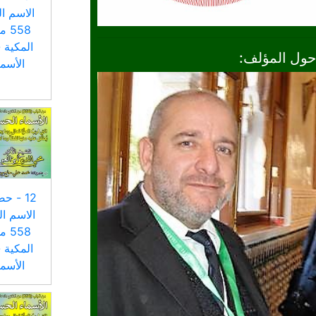
الاسم ال
558
المكية 
حول المؤلف:
الأسم
12 - ح
الاسم ال
558
المكية 
الأسم