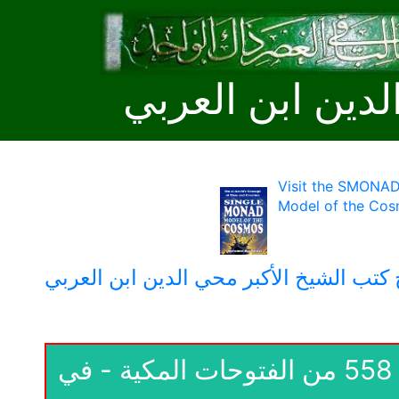
لدين ابن العربي
Visit the SMONAD
Model of the Cos
كتب الشيخ الأكبر محي الدين ابن العربي
20- حضرة القبض - الاسم القابض - الباب 558 من الفتوحات المكية - في