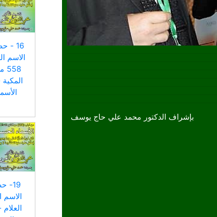
16 - 
الاسم ال
558
المكية 
الأسم
بإشراف الدكتور محمد علي حاج يوسف
19- ح
الاسم ا