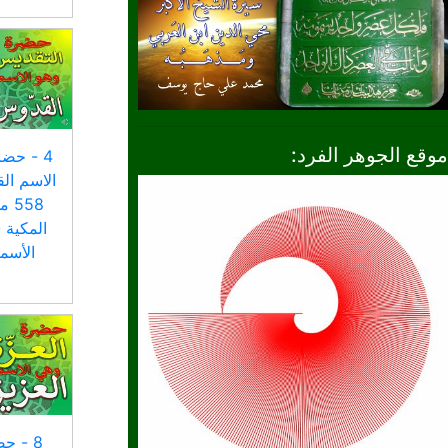
موقع الجوهر الفرد:
4 - حض
الاسم ال
558
المكية 
الأسم
8 - ح