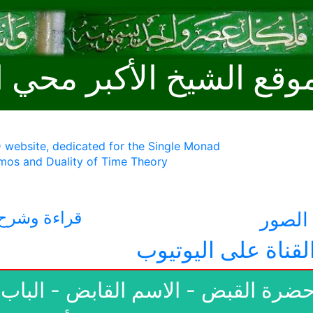
وقع الشيخ الأكبر محي ا
 website, dedicated for the Single Monad
mos and Duality of Time Theory
لصور
قراءة وشرح 
لقناة على اليوتيوب