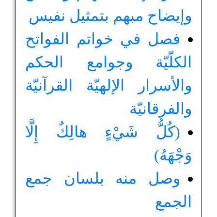
وإيضاح مبهم بتمثيل نفيس
فصل في خواتم الفواتح
الكلّيّة وجوامع الحكم
والأسرار الإلهيّة القرآنيّة
والفرقانيّة
(كُلُّ شَيْءٍ هالِكٌ إِلَّا
وَجْهَهُ)
وصل منه بلسان جمع
الجمع