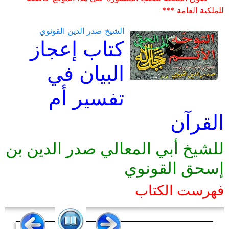
للملكية العامة ***
الشيخ صدر الدين القونوي
كتاب إعجاز
البيان في
تفسير أم
القرآن
للشيخ أبي المعالي صدر الدين بن
إسحق القونوي
فهرست الكتاب