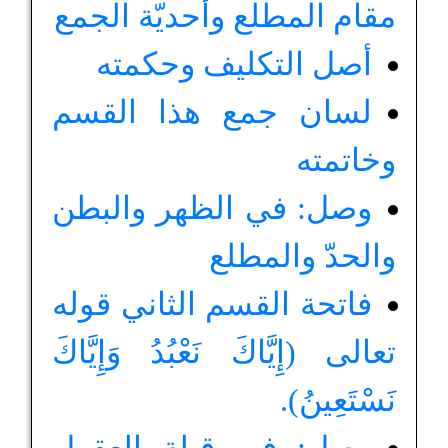
مقام المطلع وأحديّة الجمع
أصل التكليف وحكمته
لسان جمع هذا القسم
وخاتمته
وصل: في الظهر والبطن
والحدّ والمطلع
فاتحة القسم الثاني قوله
تعالى (إِيَّاكَ نَعْبُدُ وَإِيَّاكَ
نَسْتَعِينُ).