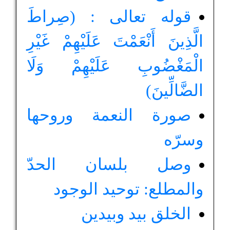
قوله تعالى : (صِراطَ
الَّذِينَ أَنْعَمْتَ عَلَيْهِمْ غَيْرِ
الْمَغْضُوبِ عَلَيْهِمْ وَلَا
الضَّالِّينَ)
صورة النعمة وروحها
وسرّه
وصل بلسان الحدّ
والمطلع: توحيد الوجود
الخلق بيد وبيدين