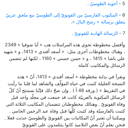
5 -
أجوبة الطوسيّ
.
6 -
المكتوب الفارسيّ من القونويّ إلى الطوسيّ مع ملحق عربيّ
يتعلق برسالة « رشح البال »
.
7 -
الرسالة الهادية للقونويّ
.
وأفضل مخطوطة تحوي هذه المراسلات هب « آيا صوفيا » 2349
، وهناك مخطوطات أخرى مثل: « أسعد أفندي » 1413، و « شهيد
علي باشا » 1415 ، و « حسن حسني » 1160 ، لكنها لم تتضمن
الرسائل والمكاتيب كاملة.
ونقرأ في بداية مخطوطة « أسعد أفندي » 1413، أنّ « هذه
النسخة الجليلة كتبت في حياة المؤلّف والشاهد لما قلنا ما رأيت
في التقريظ » ( ورقة 48 آ ) . وإن صحّ ذلك فإنّنا نستنتج أنّ كلّ
الرسائل المكتوبة بالعربيّة كانت قد جمعت في مجلّد واحد قبل
وفاة القونويّ . وهنالك مخطوطتان تتضمنان المكاتيب الثلاثة التي
كتبت بالفارسيّة وقد كتبت كلّها قبل وفاة عبد الرحمن الجامي .
ويمكننا أن نعتبر أنّ المكاتبات بين القونويّ والطوسيّ حدثت فعلا .
فنحن نعلم أنّ بعض التلاميذ كانوا يتتلمذون على القونويّ