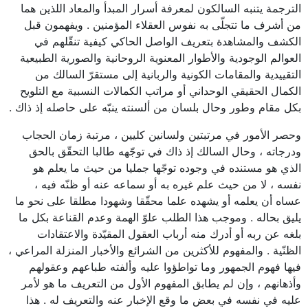
الترجمة يتنبه السالكون لمعرفة أسرار المبدأ والمعاد اللذين هما
من أشرف ما تتجلّى به نفوس العقلاء المؤمنين . ويفهمون قبل
الكشف والمشاهدة بتعريف الواصل الحاكي كيفية تنقّلهم في
العوالم الوجودية والأطوار المعنوية الروحانية والصورية الطبيعية
التقييدية والمقامات الكونية والربانية إلى مستقرّ السالك من
الكمال الحقيقي الوحداني أو مراتب الكمالات النسبية مع التلويح
بكل مقام وطور وحال بلسان من ألسنته ينبّه على حاصله إذ ذاك .
وحصر الأمور في مرتبتين ولسانين كليين ، مرتبة زمان الحجاب
ودرجاته ، وحال السالك إذ ذاك في توجّهه طالبا التحقّق بالحق
الذي هو مستنده في وجوده توجّها جمليا من حيث ما يعلم هو
نفسه ، لا من حيث علم غيره به أو سماعه عنه أو ظنّه فيه ،
عساه أن يعلمه أو يشهده علما محقّقا وشهودا مطلقا على نحو ما
يليق بحاله . وموجب هذا الطلب علوّ الهمة وعدم القناعة بكل ما
بلغه عن ربه أو أدرك منه أرباب العقول المقيّدة والاعتقادات
الظنّية . والمفهوم للأكثرين من الشرائع والأخبار المنزلة المراعي ،
فيها فهوم الجمهور وما تواطؤوا عليه وألفته طباعهم وعقولهم
وأذهانهم ، وإن لم يطابق المفهوم الأول من التعريف ما هو لأمر
عليه في نفسه في بعض ما وقع الإخبار عنه والتعريف له . هذا