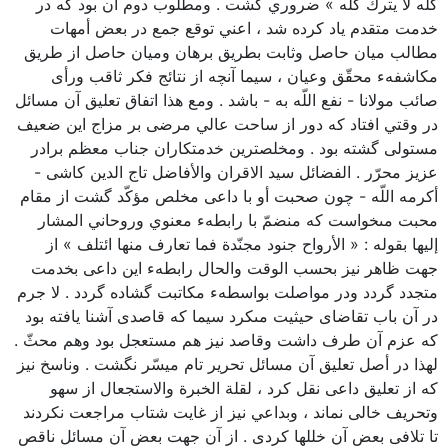
كلّه لا يترك كلّه » ضروري گشت . ومطلوب دوم آن بود كه در
خدمت متقدم ياد كرده شد ، اعني توقع جمع در بعض أمهات
مطالب ميان حاصل وثابت بطريق برهان وميان حاصل از طريق
مكاشفهء محقّق وعيان ، سيما آنچه از نتائج فكر ثاقب ورأى
صائب مولانا - نفع اللّه به - باشد . ومع هذا اتفاق تعليق آن مسائل
در وقتي افتاد كه دور از ساحت عالي مرضى بر مزاج اين ضعيف
مستولى گشته بود . ومخلصترين خدمتكاران جناب معظم برادر
عزيز محرّر . الفضائل سيد الاقران والأفاضل تاج الدين كاشى -
أكرمه اللّه - چون صحبت أو با داعى مخلص مؤكّد گشت از مقام
محبت مىخواست كه منضمّ با رابطهء معنوي وروحاني المشار
إليها بقوله : « الأرواح جنود مجنّدة فما تعارف منها ائتلف » از
جهت ظاهر نيز بحسب الوقت والحال رابطهء اين داعى بخدمت
متجدد گردد ودر مواصلت بواسطهء مكاتبت گشاده گردد . لا جرم
در آن باب تقاضاى حيثيت مىكرد سيما كه قاصدى آشنا يافته بود
كه عزم آن طرف داشت وقاصد نيز هم مستعجل بود وهم محثّ .
لهذا در أصل تعليق آن مسائل تحرير تام ميسّر نگشت . وناسخ نيز
كه از تعليق داعى نقل كرد ، لقلة الخبرة والاستجعال از سهو
وتحريف خالى نماند ، وبداعي نيز از غايت شتاب مراجعت نكردند
تا تلافى بعض آن خللها كردى . از آن جهت بعض آن مسائل ناقص