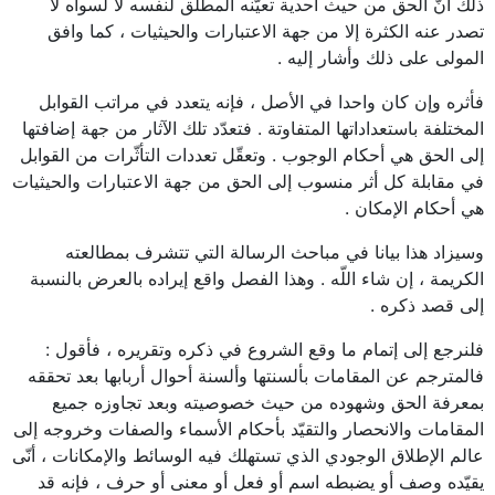
ذلك أنّ الحق من حيث أحدية تعيّنه المطلق لنفسه لا لسواه لا
تصدر عنه الكثرة إلا من جهة الاعتبارات والحيثيات ، كما وافق
المولى على ذلك وأشار إليه .
فأثره وإن كان واحدا في الأصل ، فإنه يتعدد في مراتب القوابل
المختلفة باستعداداتها المتفاوتة . فتعدّد تلك الآثار من جهة إضافتها
إلى الحق هي أحكام الوجوب . وتعقّل تعددات التأثّرات من القوابل
في مقابلة كل أثر منسوب إلى الحق من جهة الاعتبارات والحيثيات
هي أحكام الإمكان .
وسيزاد هذا بيانا في مباحث الرسالة التي تتشرف بمطالعته
الكريمة ، إن شاء اللّه . وهذا الفصل واقع إيراده بالعرض بالنسبة
إلى قصد ذكره .
فلنرجع إلى إتمام ما وقع الشروع في ذكره وتقريره ، فأقول :
فالمترجم عن المقامات بألسنتها وألسنة أحوال أربابها بعد تحققه
بمعرفة الحق وشهوده من حيث خصوصيته وبعد تجاوزه جميع
المقامات والانحصار والتقيّد بأحكام الأسماء والصفات وخروجه إلى
عالم الإطلاق الوجودي الذي تستهلك فيه الوسائط والإمكانات ، أنّى
يقيّده وصف أو يضبطه اسم أو فعل أو معنى أو حرف ، فإنه قد