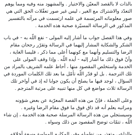
بالذات لا بالقصد المعيّن والاختيار . والمشهود منه وفيه ومما يوهم
التعدّد والاشتراك مع الغير ، ليس غير صور تعقّلات الحق التي هي
صور معلوماته المرتسمة في علمه ارتسمت في مرآته بالتفسير
المذكور في الرسالة المسيّرة صحبة هذه الخدمة .
وفي هذا الفصل جواب ما أشار إليه المولى - نفع اللّه به - في باب
الشكر والشكاية المشار إليهما في الرسالة وتقرّر رجحان مقام
الرضا والتسليم وأنهما مع كونهما أعلى مما ذكر ، فليسا الغاية ،
وأنّ فوق ذلك ما أشار إليه - أيده اللّه . وإذا وقف المولى على
الخدمة واستخلص المقصود منها ، أحاط علمه الشريف بالمراد من
تلك الترجمة . بل لو قدّر اللّه تأمّل ما بعد تلك الكلمات الموردة في
السؤال ، لوجد فيها ما يصلح أن يكون جوابا له إذ في أواخر تلك
الرسالة ثلاث مواضع في كل منها تنبيه على مرتبة المترجم .
وعلى الجملة ، فإنّ من هذه القصة المعرّبة عن بعض شؤونه
ومراتبه يعلم أنه قد ذاق فوق ما فوق مقام الرضا وغيره .
وسيستجلي من هذه الرسالة المرسلة صحبة هذه الخدمة ، إن شاء
اللّه ، تتمّات توضح المقصود من ذلك وسواه .
والداعي متعذر من تطويله وفي المكارم المولوية وسعة أخلاقه