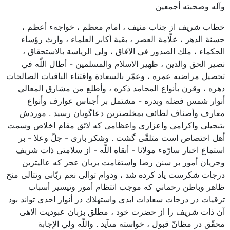
وآله وصحبته أجمعين
خطاب شريف از جناب منيف ، امام معظم ، خواجهء أعظم ،
حسنة الدهر ، علّامة العصر ، بقية أكابر العلماء ، وارث رؤساء
الحكماء ، ملك الصدور في الآفاق ، ولى الرياسة بالاستحقاق ،
نصير الحق والدين ، ظهير الاسلام والمسلمين - أطال اللّه في
تحصيل مراضيه عمره ، وعمّر بالسعادة واقتناء الباقيات الصالحات
دهره ، وقرن بأنواع المحامد ذكره ، وأطلع من مشارق المعالي
أنوار شمس فضله وبدره - مشتمل بر أجناس عوارف وأنواع
معارف وأصناف لطائف بمخلصترين دعاگويان رسيد . موردش
بتبجيلى واكرامى واعزازى واعظامى كه لائق مقام اخلاص وسمت
أهل اختصاص است متلقّى گشت . وشكر بارى - جلّ وعلا - بر
استماع اخبار سارّهء مولانا - أبقاه اللّه - از سلامتى ذات شريف
وجريان أمور بر سنن رضا واستقامت بزبان عجز كه عاليترين
درجات شكرست ياد كرده شد ، ودوام توالى نعم ربّانى وتتالى منح
ظاهر وباطن رحماني كه موجب انتظام أمور وتيسير أسباب
ترقيات در درجات سعادات ابدى واستهلاك در أنوار احدى تواند بود
آن ذات شريف را از حضرت خود ، مطلق بزبان عبوديت الاهى
محقّق در مظانّ قبول ، خواسته مىآيد . واللّه ولي الإجابة