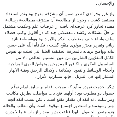
والإحسان .
واز غرر وفرائدى كه در ضمن آن مشرّفه مدرج بود بقدر استعداد
مستفيد گشت ، وچون از مطالعهء آن مشرّفه بمطالعهء رسالهء
مفيده تجاوز كرد عرضه‌اى يافت از عرصات علم وحكمت مشتمل
بر حلّ مشكلات وكشف معضلاتى چند كه در أقاويل وكتب فضلاء
سلف واتباع خلف مضطرب الذكر والايراد بود وبواسطهء تائيد
رباني وتقرير محرّر مولوى منقّح گشت ، فكافأه اللّه على حسن
بيانه وواضح برهانه بالمعرفة الحقيقية العليا التي تحلت بها نفوس
الكمّل المقرّبين الشاربين من عين التسنيم الخالص ، لا من
السلسبيل الفكري والكافور الممزوجين بخواصّ القوى المزاجية
وأحكام الوسائط والقيود الإمكانية ، وكذلك الرحيق وبقية الأنهار
المشار إليها في التنزيل ، فإنها مشارب الأبرار .
ديگر بخدمت نموده مىآيد كه موجب اقدام بر سابق ابرام توقّع
حصول دو مطلوب بود : أولهما فتح باب مواصلت بطريق مكاتبت
ومراسلت ، نه آنكه آن مقدار مقنع است ، لكن بسبب آنكه آنچه
بهتر وسودمندتر است بر اجتماع موقوف است وآن مطلب والحالة
هذه متعذر الحصول . لهذا قناعت بدين مقدار از باب « ما لا يدرك