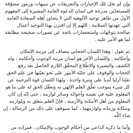
وإن لم تخل تلك الإخبارات والتعريفات عن تنبيهات ورموز مشوّقة
للمستعدّين مدرجة في لسان الدعوة العامة المشيرة إلى المفهوم
الأول من ظاهر توحيد الألوهية التي لا يتجاوز أهله السعادة العامة
التي عهدتها السلامة ، اللهم إلا إن اقترن بهذا التوحيد أعمال
صالحة بتوجّهات واستحضارات ناتجة عن تصورات صحيحة مطابقة
لما هو الأمر عليه .
ثم نقول : وهذا اللسان الحجابي ينضاف إلى مرتبة الإمكان
وأحكامه . واللسان الآخر هو لسان مرتبة الوجوب وأحكامه ، وله
الكشف والبصيرة والاطّلاع المحقّق اللازم الحاصل بعد رفع
الحجاب والوقوف على جليّة الأمور على نحو تعيّنها في علم الحق
تعيّنا أزليا أبديا على وتيرة واحدة . ولهذا اللسان قوة الترجمة عن
كل شيء بموجب تعلّق العلم الإلهي به وتعقّل الحق له على ما هو
المعلوم عليه في نفسه وأحواله وسائر لوازمه ، حتى إنّه إن كان
المعلوم من أهل الأمكنة والأزمنة ، فإنّ العلم يتعلق به وبلوازمه
ومكانه وزمانه ولوازمهما ، كما سيوقف على ذلك من الرسالة ، إن
شاء اللّه .
وأما ما ذكره الداعي من أحكام الوجوب والإمكان ، فمراده من