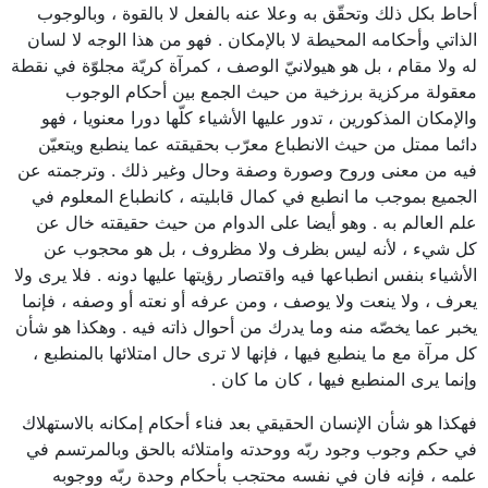
أحاط بكل ذلك وتحقّق به وعلا عنه بالفعل لا بالقوة ، وبالوجوب
الذاتي وأحكامه المحيطة لا بالإمكان . فهو من هذا الوجه لا لسان
له ولا مقام ، بل هو هيولانيّ الوصف ، كمرآة كريّة مجلوّة في نقطة
معقولة مركزية برزخية من حيث الجمع بين أحكام الوجوب
والإمكان المذكورين ، تدور عليها الأشياء كلّها دورا معنويا ، فهو
دائما ممتل من حيث الانطباع معرّب بحقيقته عما ينطبع ويتعيّن
فيه من معنى وروح وصورة وصفة وحال وغير ذلك . وترجمته عن
الجميع بموجب ما انطبع في كمال قابليته ، كانطباع المعلوم في
علم العالم به . وهو أيضا على الدوام من حيث حقيقته خال عن
كل شيء ، لأنه ليس بظرف ولا مظروف ، بل هو محجوب عن
الأشياء بنفس انطباعها فيه واقتصار رؤيتها عليها دونه . فلا يرى ولا
يعرف ، ولا ينعت ولا يوصف ، ومن عرفه أو نعته أو وصفه ، فإنما
يخبر عما يخصّه منه وما يدرك من أحوال ذاته فيه . وهكذا هو شأن
كل مرآة مع ما ينطبع فيها ، فإنها لا ترى حال امتلائها بالمنطبع ،
وإنما يرى المنطبع فيها ، كان ما كان .
فهكذا هو شأن الإنسان الحقيقي بعد فناء أحكام إمكانه بالاستهلاك
في حكم وجوب وجود ربّه ووحدته وامتلائه بالحق وبالمرتسم في
علمه ، فإنه فان في نفسه محتجب بأحكام وحدة ربّه ووجوبه