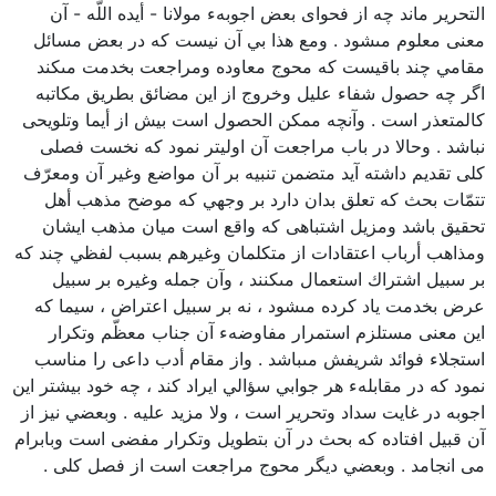
التحرير ماند چه از فحواى بعض اجوبهء مولانا - أيده اللّه - آن
معنى معلوم مىشود . ومع هذا بي آن نيست كه در بعض مسائل
مقامي چند باقيست كه محوج معاوده ومراجعت بخدمت مىكند
اگر چه حصول شفاء عليل وخروج از اين مضائق بطريق مكاتبه
كالمتعذر است . وآنچه ممكن الحصول است بيش از أيما وتلويحى
نباشد . وحالا در باب مراجعت آن اوليتر نمود كه نخست فصلى
كلى تقديم داشته آيد متضمن تنبيه بر آن مواضع وغير آن ومعرّف
تتمّات بحث كه تعلق بدان دارد بر وجهي كه موضح مذهب أهل
تحقيق باشد ومزيل اشتباهى كه واقع است ميان مذهب ايشان
ومذاهب أرباب اعتقادات از متكلمان وغيرهم بسبب لفظي چند كه
بر سبيل اشتراك استعمال مىكنند ، وآن جمله وغيره بر سبيل
عرض بخدمت ياد كرده مىشود ، نه بر سبيل اعتراض ، سيما كه
اين معنى مستلزم استمرار مفاوضهء آن جناب معظّم وتكرار
استجلاء فوائد شريفش مىباشد . واز مقام أدب داعى را مناسب
نمود كه در مقابلهء هر جوابي سؤالي ايراد كند ، چه خود بيشتر اين
اجوبه در غايت سداد وتحرير است ، ولا مزيد عليه . وبعضي نيز از
آن قبيل افتاده كه بحث در آن بتطويل وتكرار مفضى است وبابرام
مى انجامد . وبعضي ديگر محوج مراجعت است از فصل كلى .