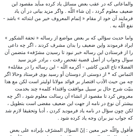
والماعاتى كه در عقب بعض مسائل ياد كرده مىآيد مقصود اين
ضعيف معلوم گردد ، إن شاء اللّه . واگر مزيد بيانى در آن ياد
فرمايند آن خود از مقام « إتمام المعروف خير من ابتدائه » باشد -
نفع اللّه به .
واما حديث سؤالي كه بر بعض مواضع از رساله « تحفة الشكور »
ايراد فرمودند واين ضعيف را بدان مشرف كردند ، اگر چه داعى
را از فرستادن اين رساله خبر نبود تا رسيدن مشرّفهء متضمن آن
سوال وجواب از أصل قضية تفحص رفت ، برادر عزيز سيد
الفضلاء تاج الدين كاشى - أكرمه اللّه - اين رساله را در مقابلهء
التماس كه * از دوستى از دوستان أو رسيد بوى فرستاد وحالا اگر
چه من حيث الأدب اقتصار بر فوائد مولانا اوليتر است لكن مع هذا
بنيّت شرح حال بر سبيل موافقت واقتداء كلمهء چند بخدمت
معروض كرد تا مقصود از انشاء آن رسالت معلوم شود ، اگر چه
بيشتر آن نوع در نامه از جهت اين ضعيف مفضى است بتطويل ،
لكن چون سؤال در نامه ياد فرموديد كردن ، أدبا وتحقيقا لازم شد
كه جواب نيز بران وجه ياد كرده شود .
فأقول واللّه خير معين : إنّ السؤال المشرّف بإيراده على بعض