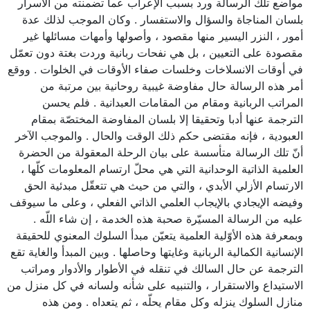
مواضع تلك الرسالة ورد بسبب الإعراب عما تضمنته من الأسرار
بلسان المناجاة والسؤال والاستفسار . وكان الموجب لذلك عدة
أمور ، النزر اليسير منها مقصود ، وأصولها وأمهات مسائلها غير
مقصودة على التعيين ، بل هي نفحات ربانية وردت بغتة دون تعمّل
في أوقات الانسلاخات وخلسات صفاء الأوقات في الخلوات . ووقع
أمر هذه الرسالة حال مفاوضة غيبية روحانية بين مرتبة من
المراتب الربانية ومقام من المقامات العبدانية . فلم يحسن
الترجمة عنها أدبا وتحقيقا إلا بلسان المفاوضة المختصّة بمقام
العبودية ، فإنه مقتضى حكم ذلك الوقت والحال . والموجب الآخر
أنّ تلك الرسالة متأسسة على بيان الرحلة المعقولة من الحضرة
العلمية الذاتية الوحدانية التي هي محلّ ارتسام المعلومات كلّها ،
الارتسام الأزلي الأبدي ، والتي من حيث هي تتعقّل مبدئية الحق
وفيضه الإيجادي بالإيجاب العلمي الذاتي الفعلي ، وعلى ما سيوقف
عليه من الرسالة المسيّرة صحبة هذه الخدمة ، إن شاء اللّه .
وبمعرفة هذه الأوّلية العلمية يتعيّن مبدأ السلوك المعنوي للحقيقة
الإنسانية الكمالية الربانية وغايتها وحاصلها . وبين المبدأ والغاية تقع
الترجمة عن حال السالك في تنقله في الأطوار والأدوار ومراتب
الاستيداع والاستقرار ، والتنبيه على شأنه ولسانه في كل منزل من
منازل السلوك ينزله وكل مقام يحلّه ، ثم يتعداه . ومن هذه