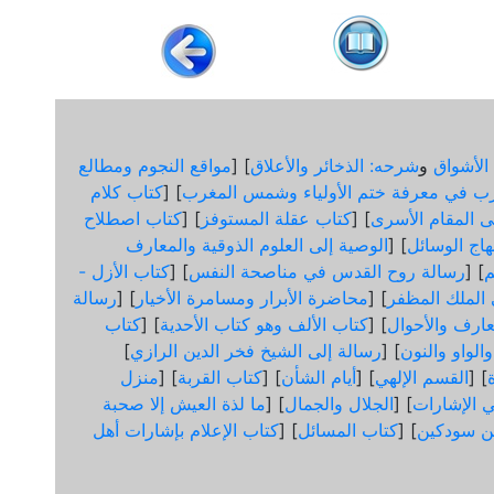
الأشواق
و
شرحه: الذخائر والأعلاق
] [
مواقع النجوم ومطالع
ب في معرفة ختم الأولياء وشمس المغرب
] [
كتاب كلام
لى المقام الأسرى
] [
كتاب عقلة المستوفز
] [
كتاب اصطلاح
هاج الوسائل
] [
الوصية إلى العلوم الذوقية والمعارف
] [
رسالة روح القدس في مناصحة النفس
] [
كتاب الأزل -
ى الملك المظفر
] [
محاضرة الأبرار ومسامرة الأخيار
] [
رسالة
عارف والأحوال
] [
كتاب الألف وهو كتاب الأحدية
] [
كتاب
الواو والنون
] [
رسالة إلى الشيخ فخر الدين الرازي
]
] [
القسم الإلهي
] [
أيام الشأن
] [
كتاب القربة
] [
منزل
 الإشارات
] [
الجلال والجمال
] [
ما لذة العيش إلا صحبة
ن سودكين
] [
كتاب المسائل
] [
كتاب الإعلام بإشارات أهل