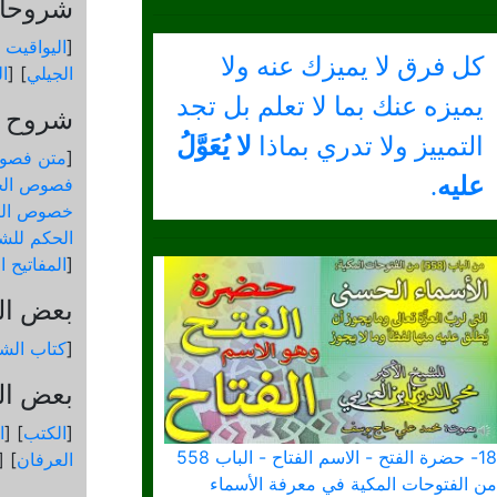
شروحات
[
اليواقيت 
كل فرق لا يميزك عنه ولا
الجيلي
] [
ال
يميزه عنك بما لا تعلم بل تجد
شروح و
التمييز ولا تدري بماذا
لا يُعَوَّلُ
[
متن فصو
عليه
.
فصوص الح
خصوص الك
الحكم للشي
[
المفاتيح 
بعض ال
[
كتاب الشم
بعض الك
[
الكتب
] [
ا
18- حضرة الفتح - الاسم الفتاح - الباب 558
العرفان
] [
من الفتوحات المكية في معرفة الأسماء