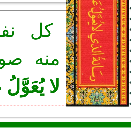
كل نف
منه صور
لا يُعَوَّلُ