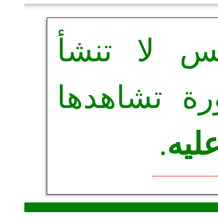
س لا تنشأ
ة تشاهدها
 عليه
.