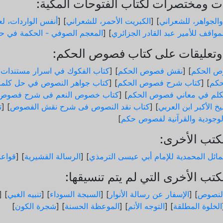
 ومختصرات لكتاب الفتوحات المكية:
والجواهر، للشعراني
] [
الكبريت الأحمر، للشعراني
] [
أنفس الواردات، لعب
مواقف للأمير عبد القادر الجزائري
] [
المعجم الصوفي - الحكمة في حد
تعليقات على كتاب فصوص الحكم:
ص الحكم
] [
نقش فصوص الحكم
] [
كتاب الفكوك في اسرار مستندات
كم
] [
كتاب شرح فصوص الحكم
] [
كتاب جواهر النصوص في حل كلم
لم في معاني فصوص الحكم
] [
كتاب خصوص النعم فى شرح فصوص 
خ الأكبر ابن العربي
] [
كتاب نقد النصوص فى شرح نقش الفصوص
] [
ت
الوجودية والقرآنیة لفصوص حكم
]
كتب الأخرى:
ائل المحمدية للإمام أبي عيسى الترمذي
] [
الرسالة القشيرية
] [
قواع
تب الأخرى التي لم يتم تنسيقها:
لنصوص
] [
الإسفار عن رسالة الأنوار
] [
السبجة السوداء
] [
تنبيه الغبي
] [
الخلوة المطلقة
] [
التوجه الأتم
] [
الموعظة الحسنة
] [
شجرة الكون
]