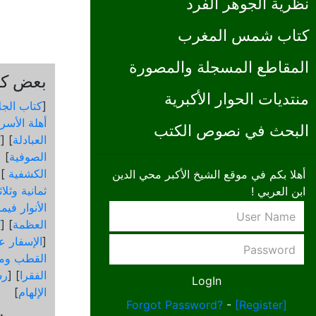
نظرية الجوهر الفرد
كتاب شمس المغرب
المقاطع المسجلة والمصورة
بعض كتب
منتديات الحوار الأكبرية
[
كتاب الجل
أهلة الأسرا
البحث في نصوص الكتب
العبادلة
] [
ك
الصوفية
] [
الكشفية
 [
أهلا بكم في موقع الشيخ الأكبر محي الدين
ثمانية وثلا
ابن العربي !
الأنوار في
العظمة
] [
ك
[
الإسفار عن
القطب ومق
الفقرا
] [
رس
الإلهام
]
Forgot Password?
-
[Register]