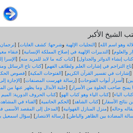
 الشيخ الأكبر
الة وهو اسم الله
] [
التجليات الإلهية
و
شرحها: كشف الغايات
] [
ترجمان 
ر والعلوم
] [
التدبيرات الإلهية في إصلاح المملكة الإنسانية
] [
عنقاء مغر
تاب إنشاء الدوائر والجداول
] [
كتاب كنه ما لابد للمريد منه
] [
الإسرا إ
تاج التراجم في إشارات العلم ولطائف الفهم
] [
كتاب تاج الرسائل ومن
]
إشارات في تفسير القرآن الكريم
] [
الفتوحات المكية
] [
فصوص الحكم
ثين
] [
أسرار أبواب الفتوحات
] [
رسالة فهرست المصنفات
] [
الإجازة إل
ما يمنح صاحب الخلوة من الأسرار
] [
حلية الأبدال وما يظهر عنها من الم
تاب الباء
] [
كتاب الياء وهو كتاب الهو
] [
كتاب الحروف الدورية: الميم و
 نتائج الأسفار
] [
كتاب الشاهد
] [
الحكم الحاتمية
] [
الفناء في المشاهدة
اله وحاله
] [
منزل المنازل الفهوانية
] [
المدخل إلى المقصد الأسمى في
الة المضادة بين الظاهر والباطن
] [
رسالة الانتصار
] [
سؤال اسمعيل ب