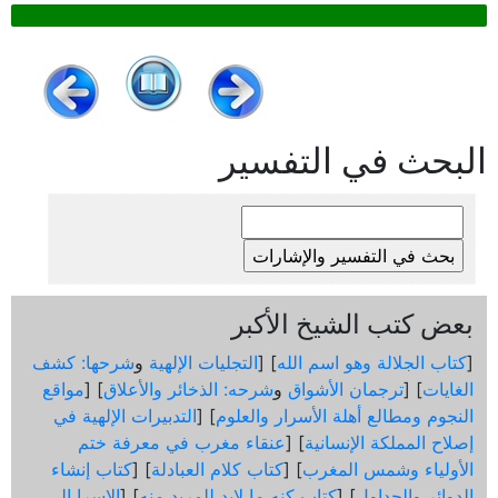
البحث في التفسير
بعض كتب الشيخ الأكبر
[
كتاب الجلالة وهو اسم الله
] [
التجليات الإلهية
و
شرحها: كشف
الغايات
] [
ترجمان الأشواق
و
شرحه: الذخائر والأعلاق
] [
مواقع
النجوم ومطالع أهلة الأسرار والعلوم
] [
التدبيرات الإلهية في
إصلاح المملكة الإنسانية
] [
عنقاء مغرب في معرفة ختم
الأولياء وشمس المغرب
] [
كتاب كلام العبادلة
] [
كتاب إنشاء
الدوائر والجداول
] [
كتاب كنه ما لابد للمريد منه
] [
الإسرا إلى