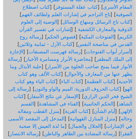
المقام الأسرى
] [
كتاب عقلة المستوفز
] [
كتاب اصطلاح
الصوفية
] [
تاج التراجم في إشارات العلم ولطائف الفهم
]
[
كتاب تاج الرسائل ومنهاج الوسائل
] [
الوصية إلى العلوم
الذوقية والمعارف الكشفية
] [
إشارات في تفسير القرآن
الكريم
] [
الفتوحات المكية
] [
فصوص الحكم
] [
رسالة روح
القدس في مناصحة النفس
] [
كتاب الأزل - ثمانية وثلاثين
]
[
أسرار أبواب الفتوحات
] [
رسالة فهرست المصنفات
] [
الإجازة
إلى الملك المظفر
] [
محاضرة الأبرار ومسامرة الأخيار
] [
رسالة
الأنوار فيما يمنح صاحب الخلوة من الأسرار
] [
حلية الأبدال وما
يظهر عنها من المعارف والأحوال
] [
كتاب الألف وهو كتاب
الأحدية
] [
كتاب العظمة
] [
كتاب الباء
] [
كتاب الياء وهو كتاب
الهو
] [
كتاب الحروف الدورية: الميم والواو والنون
] [
رسالة إلى
الشيخ فخر الدين الرازي
] [
الإسفار عن نتائج الأسفار
] [
كتاب
الشاهد
] [
الحكم الحاتمية
] [
الفناء في المشاهدة
] [
القسم
الإلهي
] [
أيام الشأن
] [
كتاب القربة
] [
منزل القطب ومقاله
وحاله
] [
منزل المنازل الفهوانية
] [
المدخل إلى المقصد الأسمى
في الإشارات
] [
الجلال والجمال
] [
ما لذة العيش إلا صحبة
الفقرا
] [
رسالة المضادة بين الظاهر والباطن
] [
رسالة الانتصار
]