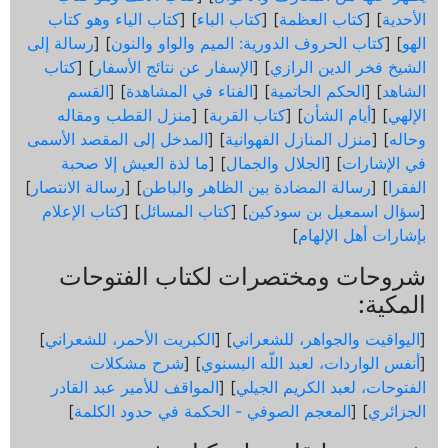
الأحدية
] [
كتاب العظمة
] [
كتاب الباء
] [
كتاب الياء وهو كتاب
الهو
] [
كتاب الحروف الدورية: الميم والواو والنون
] [
رسالة إلى
الشيخ فخر الدين الرازي
] [
الإسفار عن نتائج الأسفار
] [
كتاب
الشاهد
] [
الحكم الحاتمية
] [
الفناء في المشاهدة
] [
القسم
الإلهي
] [
أيام الشأن
] [
كتاب القربة
] [
منزل القطب ومقاله
وحاله
] [
منزل المنازل الفهوانية
] [
المدخل إلى المقصد الأسمى
في الإشارات
] [
الجلال والجمال
] [
ما لذة العيش إلا صحبة
الفقرا
] [
رسالة المضادة بين الظاهر والباطن
] [
رسالة الانتصار
]
[
سؤال اسمعيل بن سودكين
] [
كتاب المسائل
] [
كتاب الإعلام
بإشارات أهل الإلهام
]
شروحات ومختصرات لكتاب الفتوحات
المكية:
[
اليواقيت والجواهر، للشعراني
] [
الكبريت الأحمر، للشعراني
]
[
أنفس الواردات، لعبد اللّه البسنوي
] [
شرح مشكلات
الفتوحات، لعبد الكريم الجيلي
] [
المواقف للأمير عبد القادر
الجزائري
] [
المعجم الصوفي - الحكمة في حدود الكلمة
]