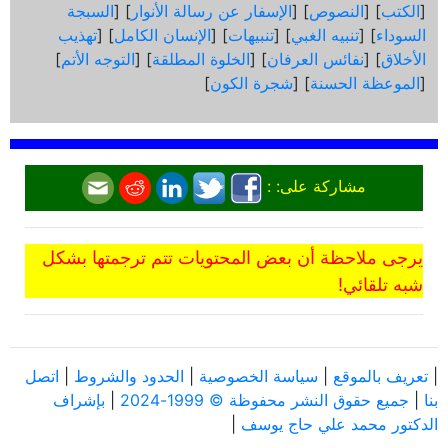
[
الكتب
] [
النصوص
] [
الإسفار عن رسالة الأنوار
] [
السبجة
السوداء
] [
تنبيه الغبي
] [
تنبيهات
] [
الإنسان الكامل
] [
تهذيب
الأخلاق
] [
نفائس العرفان
] [
الخلوة المطلقة
] [
التوجه الأتم
]
[
الموعظة الحسنة
] [
شجرة الكون
]
مشاركة على: :
يرجى ملاحظة أن بعض المحتويات تتم ترجمتها بشكل
شبه تلقائي!
|
تعريف بالموقع
|
سياسة الخصوصية
|
الحدود والشروط
|
اتصل
بنا
|
جميع حقوق النشر محفوظة © 1999-2024
|
بإشراف
الدكتور محمد علي حاج يوسف
|