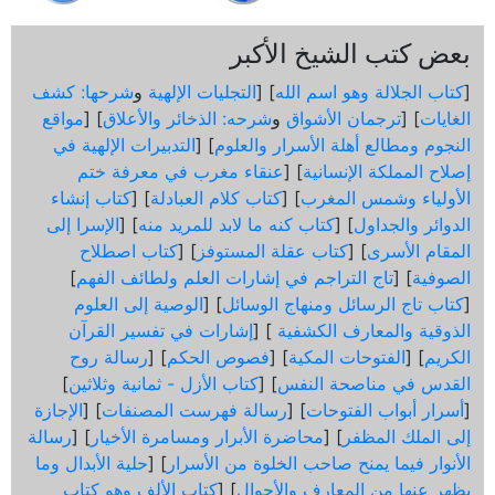
بعض كتب الشيخ الأكبر
[
كتاب الجلالة وهو اسم الله
] [
التجليات الإلهية
و
شرحها: كشف
الغايات
] [
ترجمان الأشواق
و
شرحه: الذخائر والأعلاق
] [
مواقع
النجوم ومطالع أهلة الأسرار والعلوم
] [
التدبيرات الإلهية في
إصلاح المملكة الإنسانية
] [
عنقاء مغرب في معرفة ختم
الأولياء وشمس المغرب
] [
كتاب كلام العبادلة
] [
كتاب إنشاء
الدوائر والجداول
] [
كتاب كنه ما لابد للمريد منه
] [
الإسرا إلى
المقام الأسرى
] [
كتاب عقلة المستوفز
] [
كتاب اصطلاح
الصوفية
] [
تاج التراجم في إشارات العلم ولطائف الفهم
]
[
كتاب تاج الرسائل ومنهاج الوسائل
] [
الوصية إلى العلوم
الذوقية والمعارف الكشفية
] [
إشارات في تفسير القرآن
الكريم
] [
الفتوحات المكية
] [
فصوص الحكم
] [
رسالة روح
القدس في مناصحة النفس
] [
كتاب الأزل - ثمانية وثلاثين
]
[
أسرار أبواب الفتوحات
] [
رسالة فهرست المصنفات
] [
الإجازة
إلى الملك المظفر
] [
محاضرة الأبرار ومسامرة الأخيار
] [
رسالة
الأنوار فيما يمنح صاحب الخلوة من الأسرار
] [
حلية الأبدال وما
يظهر عنها من المعارف والأحوال
] [
كتاب الألف وهو كتاب