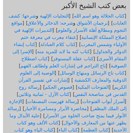
بعض كتب الشيخ الأكبر
[
كتاب الجلالة وهو اسم الله
] [
التجليات الإلهية
و
شرحها: كشف
الغايات
] [
ترجمان الأشواق
و
شرحه: الذخائر والأعلاق
] [
مواقع
النجوم ومطالع أهلة الأسرار والعلوم
] [
التدبيرات الإلهية في
إصلاح المملكة الإنسانية
] [
عنقاء مغرب في معرفة ختم
الأولياء وشمس المغرب
] [
كتاب كلام العبادلة
] [
كتاب إنشاء
الدوائر والجداول
] [
كتاب كنه ما لابد للمريد منه
] [
الإسرا إلى
المقام الأسرى
] [
كتاب عقلة المستوفز
] [
كتاب اصطلاح
الصوفية
] [
تاج التراجم في إشارات العلم ولطائف الفهم
]
[
كتاب تاج الرسائل ومنهاج الوسائل
] [
الوصية إلى العلوم
الذوقية والمعارف الكشفية
] [
إشارات في تفسير القرآن
الكريم
] [
الفتوحات المكية
] [
فصوص الحكم
] [
رسالة روح
القدس في مناصحة النفس
] [
كتاب الأزل - ثمانية وثلاثين
]
[
أسرار أبواب الفتوحات
] [
رسالة فهرست المصنفات
] [
الإجازة
إلى الملك المظفر
] [
محاضرة الأبرار ومسامرة الأخيار
] [
رسالة
الأنوار فيما يمنح صاحب الخلوة من الأسرار
] [
حلية الأبدال وما
يظهر عنها من المعارف والأحوال
] [
كتاب الألف وهو كتاب
الأحدية
] [
كتاب العظمة
] [
كتاب الباء
] [
كتاب الياء وهو كتاب