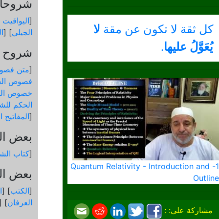
شروحات
[
اليواقيت 
كل ثقة لا تكون عن مقة
لا
الجيلي
] [
ال
يُعَوَّلُ عليها
.
شروح و
[
متن فصو
فصوص الح
خصوص الك
الحكم للشي
[
المفاتيح 
بعض ال
[
كتاب الشم
1- Quantum Relativity - Introduction and
بعض الك
Outline
[
الكتب
] [
ا
العرفان
] [
مشاركة على: :