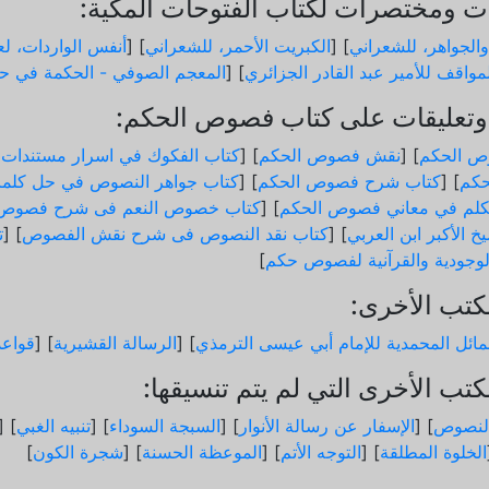
 ومختصرات لكتاب الفتوحات المكية:
والجواهر، للشعراني
] [
الكبريت الأحمر، للشعراني
] [
أنفس الواردات، لعب
مواقف للأمير عبد القادر الجزائري
] [
المعجم الصوفي - الحكمة في حد
تعليقات على كتاب فصوص الحكم:
ص الحكم
] [
نقش فصوص الحكم
] [
كتاب الفكوك في اسرار مستندات
كم
] [
كتاب شرح فصوص الحكم
] [
كتاب جواهر النصوص في حل كلم
لم في معاني فصوص الحكم
] [
كتاب خصوص النعم فى شرح فصوص 
خ الأكبر ابن العربي
] [
كتاب نقد النصوص فى شرح نقش الفصوص
] [
ت
الوجودية والقرآنیة لفصوص حكم
]
كتب الأخرى:
ائل المحمدية للإمام أبي عيسى الترمذي
] [
الرسالة القشيرية
] [
قواع
تب الأخرى التي لم يتم تنسيقها:
لنصوص
] [
الإسفار عن رسالة الأنوار
] [
السبجة السوداء
] [
تنبيه الغبي
] [
الخلوة المطلقة
] [
التوجه الأتم
] [
الموعظة الحسنة
] [
شجرة الكون
]