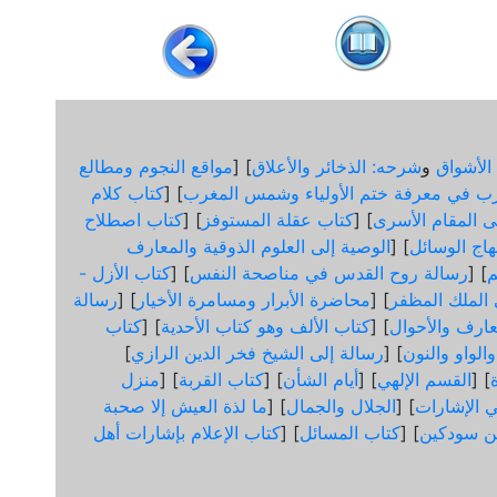
الأشواق
و
شرحه: الذخائر والأعلاق
] [
مواقع النجوم ومطالع
ب في معرفة ختم الأولياء وشمس المغرب
] [
كتاب كلام
لى المقام الأسرى
] [
كتاب عقلة المستوفز
] [
كتاب اصطلاح
هاج الوسائل
] [
الوصية إلى العلوم الذوقية والمعارف
] [
رسالة روح القدس في مناصحة النفس
] [
كتاب الأزل -
ى الملك المظفر
] [
محاضرة الأبرار ومسامرة الأخيار
] [
رسالة
عارف والأحوال
] [
كتاب الألف وهو كتاب الأحدية
] [
كتاب
الواو والنون
] [
رسالة إلى الشيخ فخر الدين الرازي
]
] [
القسم الإلهي
] [
أيام الشأن
] [
كتاب القربة
] [
منزل
 الإشارات
] [
الجلال والجمال
] [
ما لذة العيش إلا صحبة
ن سودكين
] [
كتاب المسائل
] [
كتاب الإعلام بإشارات أهل