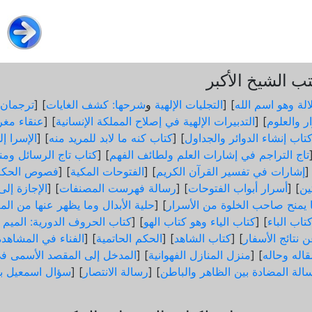
 الشيخ الأكبر
الة وهو اسم الله
] [
التجليات الإلهية
و
شرحها: كشف الغايات
] [
ترجمان 
ر والعلوم
] [
التدبيرات الإلهية في إصلاح المملكة الإنسانية
] [
عنقاء مغر
تاب إنشاء الدوائر والجداول
] [
كتاب كنه ما لابد للمريد منه
] [
الإسرا إ
تاج التراجم في إشارات العلم ولطائف الفهم
] [
كتاب تاج الرسائل ومن
]
إشارات في تفسير القرآن الكريم
] [
الفتوحات المكية
] [
فصوص الحكم
ثين
] [
أسرار أبواب الفتوحات
] [
رسالة فهرست المصنفات
] [
الإجازة إل
ما يمنح صاحب الخلوة من الأسرار
] [
حلية الأبدال وما يظهر عنها من الم
تاب الباء
] [
كتاب الياء وهو كتاب الهو
] [
كتاب الحروف الدورية: الميم و
 نتائج الأسفار
] [
كتاب الشاهد
] [
الحكم الحاتمية
] [
الفناء في المشاهدة
اله وحاله
] [
منزل المنازل الفهوانية
] [
المدخل إلى المقصد الأسمى في
الة المضادة بين الظاهر والباطن
] [
رسالة الانتصار
] [
سؤال اسمعيل ب