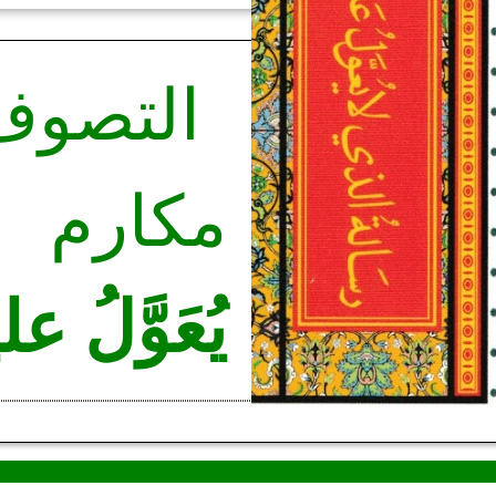
التصوف 
مكارم 
يُعَوَّلُ عل