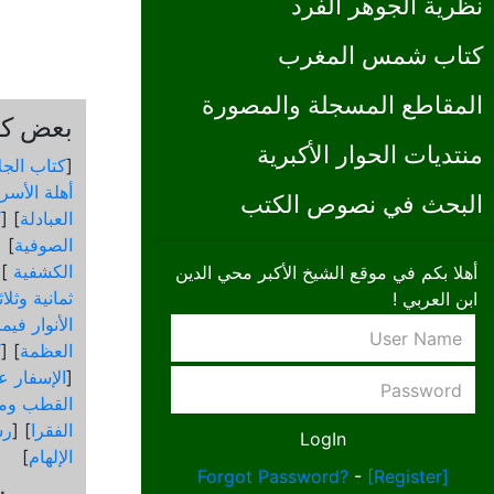
نظرية الجوهر الفرد
كتاب شمس المغرب
المقاطع المسجلة والمصورة
بعض كتب
منتديات الحوار الأكبرية
[
كتاب الجل
أهلة الأسرا
البحث في نصوص الكتب
العبادلة
] [
ك
الصوفية
] [
الكشفية
 [
أهلا بكم في موقع الشيخ الأكبر محي الدين
ثمانية وثلا
ابن العربي !
الأنوار في
العظمة
] [
ك
[
الإسفار عن
القطب ومق
الفقرا
] [
رس
الإلهام
]
Forgot Password?
-
[Register]