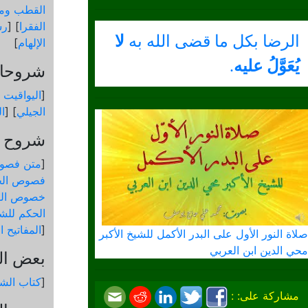
القطب ومق
الفقرا
] [
رس
الرضا بكل ما قضى الله به
لا
الإلهام
]
يُعَوَّلُ عليه
.
شروحات
[
اليواقيت 
الجيلي
] [
ال
شروح و
[
متن فصو
فصوص الح
خصوص الك
الحكم للشي
[
المفاتيح 
صلاة النور الأول على البدر الأكمل للشيخ الأكبر
محي الدين ابن العربي
بعض ال
[
كتاب الشم
مشاركة على: :