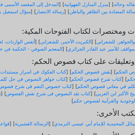
اله وحاله
] [
منزل المنازل الفهوانية
] [
المدخل إلى المقصد الأسمى في
الة المضادة بين الظاهر والباطن
] [
رسالة الانتصار
] [
سؤال اسمعيل ب
 ومختصرات لكتاب الفتوحات المكية:
والجواهر، للشعراني
] [
الكبريت الأحمر، للشعراني
] [
أنفس الواردات، لعب
مواقف للأمير عبد القادر الجزائري
] [
المعجم الصوفي - الحكمة في حد
تعليقات على كتاب فصوص الحكم:
ص الحكم
] [
نقش فصوص الحكم
] [
كتاب الفكوك في اسرار مستندات
كم
] [
كتاب شرح فصوص الحكم
] [
كتاب جواهر النصوص في حل كلم
لم في معاني فصوص الحكم
] [
كتاب خصوص النعم فى شرح فصوص 
خ الأكبر ابن العربي
] [
كتاب نقد النصوص فى شرح نقش الفصوص
] [
ت
الوجودية والقرآنیة لفصوص حكم
]
كتب الأخرى:
ائل المحمدية للإمام أبي عيسى الترمذي
] [
الرسالة القشيرية
] [
قواع