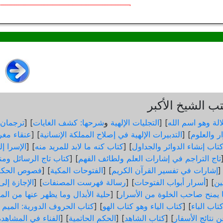
 الشيخ الأكبر
الة وهو اسم الله
] [
التجليات الإلهية
و
شرحها: كشف الغايات
] [
ترجمان 
ر والعلوم
] [
التدبيرات الإلهية في إصلاح المملكة الإنسانية
] [
عنقاء مغر
تاب إنشاء الدوائر والجداول
] [
كتاب كنه ما لابد للمريد منه
] [
الإسرا إ
تاج التراجم في إشارات العلم ولطائف الفهم
] [
كتاب تاج الرسائل ومن
]
إشارات في تفسير القرآن الكريم
] [
الفتوحات المكية
] [
فصوص الحكم
ثين
] [
أسرار أبواب الفتوحات
] [
رسالة فهرست المصنفات
] [
الإجازة إل
ما يمنح صاحب الخلوة من الأسرار
] [
حلية الأبدال وما يظهر عنها من الم
تاب الباء
] [
كتاب الياء وهو كتاب الهو
] [
كتاب الحروف الدورية: الميم و
 نتائج الأسفار
] [
كتاب الشاهد
] [
الحكم الحاتمية
] [
الفناء في المشاهدة