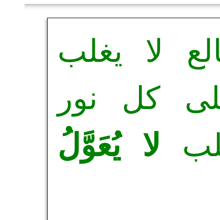
ع لا يغلب
لى كل نور
لب
لا يُعَوَّلُ