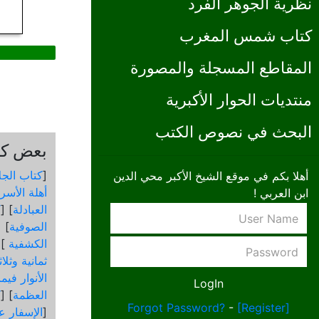
نظرية الجوهر الفرد
كتاب شمس المغرب
المقاطع المسجلة والمصورة
منتديات الحوار الأكبرية
البحث في نصوص الكتب
بعض كتب
[
كتاب الجل
أهلا بكم في موقع الشيخ الأكبر محي الدين
أهلة الأسرا
ابن العربي !
العبادلة
] [
ك
الصوفية
] [
الكشفية
 [
ثمانية وثلا
الأنوار في
العظمة
] [
ك
Forgot Password?
-
[Register]
[
الإسفار عن