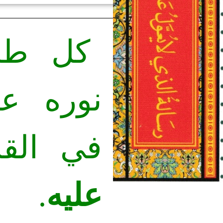
كل طال
نوره ع
في الق
عليه
.