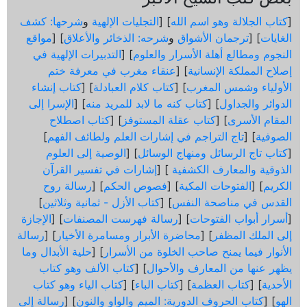
[
كتاب الجلالة وهو اسم الله
] [
التجليات الإلهية
و
شرحها: كشف
الغايات
] [
ترجمان الأشواق
و
شرحه: الذخائر والأعلاق
] [
مواقع
النجوم ومطالع أهلة الأسرار والعلوم
] [
التدبيرات الإلهية في
إصلاح المملكة الإنسانية
] [
عنقاء مغرب في معرفة ختم
الأولياء وشمس المغرب
] [
كتاب كلام العبادلة
] [
كتاب إنشاء
الدوائر والجداول
] [
كتاب كنه ما لابد للمريد منه
] [
الإسرا إلى
المقام الأسرى
] [
كتاب عقلة المستوفز
] [
كتاب اصطلاح
الصوفية
] [
تاج التراجم في إشارات العلم ولطائف الفهم
]
[
كتاب تاج الرسائل ومنهاج الوسائل
] [
الوصية إلى العلوم
الذوقية والمعارف الكشفية
] [
إشارات في تفسير القرآن
الكريم
] [
الفتوحات المكية
] [
فصوص الحكم
] [
رسالة روح
القدس في مناصحة النفس
] [
كتاب الأزل - ثمانية وثلاثين
]
[
أسرار أبواب الفتوحات
] [
رسالة فهرست المصنفات
] [
الإجازة
إلى الملك المظفر
] [
محاضرة الأبرار ومسامرة الأخيار
] [
رسالة
الأنوار فيما يمنح صاحب الخلوة من الأسرار
] [
حلية الأبدال وما
يظهر عنها من المعارف والأحوال
] [
كتاب الألف وهو كتاب
الأحدية
] [
كتاب العظمة
] [
كتاب الباء
] [
كتاب الياء وهو كتاب
الهو
] [
كتاب الحروف الدورية: الميم والواو والنون
] [
رسالة إلى