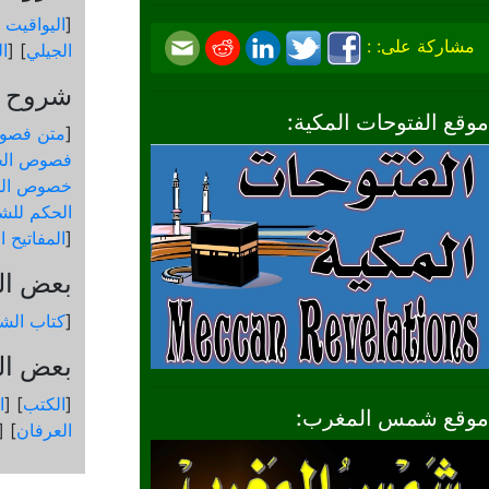
[
اليواقيت 
مشاركة على: :
الجيلي
] [
ال
شروح و
موقع الفتوحات المكية:
[
متن فصو
فصوص الح
خصوص الك
الحكم للشي
[
المفاتيح 
بعض ال
[
كتاب الشم
بعض الك
[
الكتب
] [
ا
موقع شمس المغرب:
العرفان
] [