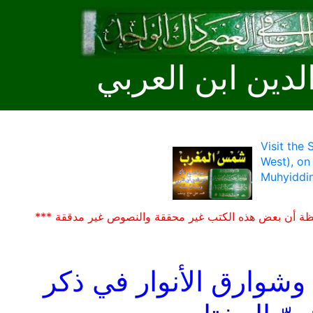
لدين ابن العربي
Visit the
West), on
Muhyiddin
ظة أن بعض هذه الكتب غير محققة والنصوص غير مدققة ***
 وشوارق الأنوار في ذكر