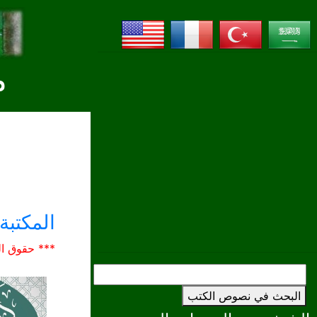
م
المكتبة 
*** حقوق ال
البحث في نصوص الكتب