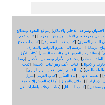
الأشواق
و
شرحه: الذخائر والأعلاق
] [
مواقع النجوم ومطالع
ب في معرفة ختم الأولياء وشمس المغرب
] [
كتاب كلام
لى المقام الأسرى
] [
كتاب عقلة المستوفز
] [
كتاب اصطلاح
هاج الوسائل
] [
الوصية إلى العلوم الذوقية والمعارف
] [
رسالة روح القدس في مناصحة النفس
] [
كتاب الأزل -
ى الملك المظفر
] [
محاضرة الأبرار ومسامرة الأخيار
] [
رسالة
عارف والأحوال
] [
كتاب الألف وهو كتاب الأحدية
] [
كتاب
الواو والنون
] [
رسالة إلى الشيخ فخر الدين الرازي
]
] [
القسم الإلهي
] [
أيام الشأن
] [
كتاب القربة
] [
منزل
 الإشارات
] [
الجلال والجمال
] [
ما لذة العيش إلا صحبة
ن سودكين
] [
كتاب المسائل
] [
كتاب الإعلام بإشارات أهل