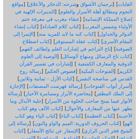
الغايات
] [
ترجمان الأشواق
و
شرحه: الذخائر والأعلاق
] [
مواقع
النجوم ومطالع أهلة الأسرار والعلوم
] [
التدبيرات الإلهية في
إصلاح المملكة الإنسانية
] [
عنقاء مغرب في معرفة ختم
الأولياء وشمس المغرب
] [
كتاب كلام العبادلة
] [
كتاب إنشاء
الدوائر والجداول
] [
كتاب كنه ما لابد للمريد منه
] [
الإسرا إلى
المقام الأسرى
] [
كتاب عقلة المستوفز
] [
كتاب اصطلاح
الصوفية
] [
تاج التراجم في إشارات العلم ولطائف الفهم
]
[
كتاب تاج الرسائل ومنهاج الوسائل
] [
الوصية إلى العلوم
الذوقية والمعارف الكشفية
] [
إشارات في تفسير القرآن
الكريم
] [
الفتوحات المكية
] [
فصوص الحكم
] [
رسالة روح
القدس في مناصحة النفس
] [
كتاب الأزل - ثمانية وثلاثين
]
[
أسرار أبواب الفتوحات
] [
رسالة فهرست المصنفات
] [
الإجازة
إلى الملك المظفر
] [
محاضرة الأبرار ومسامرة الأخيار
] [
رسالة
الأنوار فيما يمنح صاحب الخلوة من الأسرار
] [
حلية الأبدال وما
يظهر عنها من المعارف والأحوال
] [
كتاب الألف وهو كتاب
الأحدية
] [
كتاب العظمة
] [
كتاب الباء
] [
كتاب الياء وهو كتاب
الهو
] [
كتاب الحروف الدورية: الميم والواو والنون
] [
رسالة إلى
الشيخ فخر الدين الرازي
] [
الإسفار عن نتائج الأسفار
] [
كتاب
الشاهد
] [
الحكم الحاتمية
] [
الفناء في المشاهدة
] [
القسم