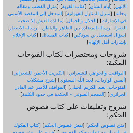
الإلهي
] [
أيام الشأن
] [
كتاب القربة
] [
منزل القطب ومقاله
وحاله
] [
منزل المنازل الفهوانية
] [
المدخل إلى المقصد الأسمى
في الإشارات
] [
الجلال والجمال
] [
ما لذة العيش إلا صحبة
الفقرا
] [
رسالة المضادة بين الظاهر والباطن
] [
رسالة الانتصار
]
[
سؤال اسمعيل بن سودكين
] [
كتاب المسائل
] [
كتاب الإعلام
بإشارات أهل الإلهام
]
شروحات ومختصرات لكتاب الفتوحات
المكية:
[
اليواقيت والجواهر، للشعراني
] [
الكبريت الأحمر، للشعراني
]
[
أنفس الواردات، لعبد اللّه البسنوي
] [
شرح مشكلات
الفتوحات، لعبد الكريم الجيلي
] [
المواقف للأمير عبد القادر
الجزائري
] [
المعجم الصوفي - الحكمة في حدود الكلمة
]
شروح وتعليقات على كتاب فصوص
الحكم:
[
متن فصوص الحكم
] [
نقش فصوص الحكم
] [
كتاب الفكوك
في اسرار مستندات حكم الفصوص
] [
شرح على متن فصوص