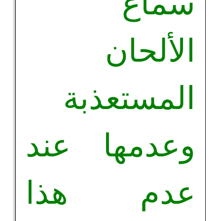
سماع
الألحان
المستعذبة
وعدمها عند
عدم هذا