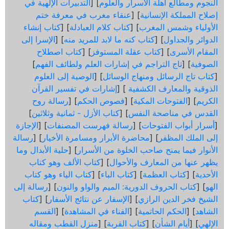
النجوم ومطالع أهلة الأسرار والعلوم
] [
التدبيرات الإلهية في
إصلاح المملكة الإنسانية
] [
عنقاء مغرب في معرفة ختم
الأولياء وشمس المغرب
] [
كتاب كلام العبادلة
] [
كتاب إنشاء
الدوائر والجداول
] [
كتاب كنه ما لابد للمريد منه
] [
الإسرا إلى
المقام الأسرى
] [
كتاب عقلة المستوفز
] [
كتاب اصطلاح
الصوفية
] [
تاج التراجم في إشارات العلم ولطائف الفهم
]
[
كتاب تاج الرسائل ومنهاج الوسائل
] [
الوصية إلى العلوم
الذوقية والمعارف الكشفية
] [
إشارات في تفسير القرآن
الكريم
] [
الفتوحات المكية
] [
فصوص الحكم
] [
رسالة روح
القدس في مناصحة النفس
] [
كتاب الأزل - ثمانية وثلاثين
]
[
أسرار أبواب الفتوحات
] [
رسالة فهرست المصنفات
] [
الإجازة
إلى الملك المظفر
] [
محاضرة الأبرار ومسامرة الأخيار
] [
رسالة
الأنوار فيما يمنح صاحب الخلوة من الأسرار
] [
حلية الأبدال وما
يظهر عنها من المعارف والأحوال
] [
كتاب الألف وهو كتاب
الأحدية
] [
كتاب العظمة
] [
كتاب الباء
] [
كتاب الياء وهو كتاب
الهو
] [
كتاب الحروف الدورية: الميم والواو والنون
] [
رسالة إلى
الشيخ فخر الدين الرازي
] [
الإسفار عن نتائج الأسفار
] [
كتاب
الشاهد
] [
الحكم الحاتمية
] [
الفناء في المشاهدة
] [
القسم
الإلهي
] [
أيام الشأن
] [
كتاب القربة
] [
منزل القطب ومقاله