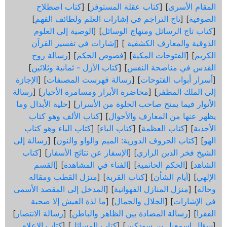
المقام الأسرى
] [
كتاب عقلة المستوفز
] [
كتاب اصطلاح
الصوفية
] [
تاج التراجم في إشارات العلم ولطائف الفهم
]
[
كتاب تاج الرسائل ومنهاج الوسائل
] [
الوصية إلى العلوم
الذوقية والمعارف الكشفية
] [
إشارات في تفسير القرآن
الكريم
] [
الفتوحات المكية
] [
فصوص الحكم
] [
رسالة روح
القدس في مناصحة النفس
] [
كتاب الأزل - ثمانية وثلاثين
]
[
أسرار أبواب الفتوحات
] [
رسالة فهرست المصنفات
] [
الإجازة
إلى الملك المظفر
] [
محاضرة الأبرار ومسامرة الأخيار
] [
رسالة
الأنوار فيما يمنح صاحب الخلوة من الأسرار
] [
حلية الأبدال وما
يظهر عنها من المعارف والأحوال
] [
كتاب الألف وهو كتاب
الأحدية
] [
كتاب العظمة
] [
كتاب الباء
] [
كتاب الياء وهو كتاب
الهو
] [
كتاب الحروف الدورية: الميم والواو والنون
] [
رسالة إلى
الشيخ فخر الدين الرازي
] [
الإسفار عن نتائج الأسفار
] [
كتاب
الشاهد
] [
الحكم الحاتمية
] [
الفناء في المشاهدة
] [
القسم
الإلهي
] [
أيام الشأن
] [
كتاب القربة
] [
منزل القطب ومقاله
وحاله
] [
منزل المنازل الفهوانية
] [
المدخل إلى المقصد الأسمى
في الإشارات
] [
الجلال والجمال
] [
ما لذة العيش إلا صحبة
الفقرا
] [
رسالة المضادة بين الظاهر والباطن
] [
رسالة الانتصار
]
[
سؤال اسمعيل بن سودكين
] [
كتاب المسائل
] [
كتاب الإعلام