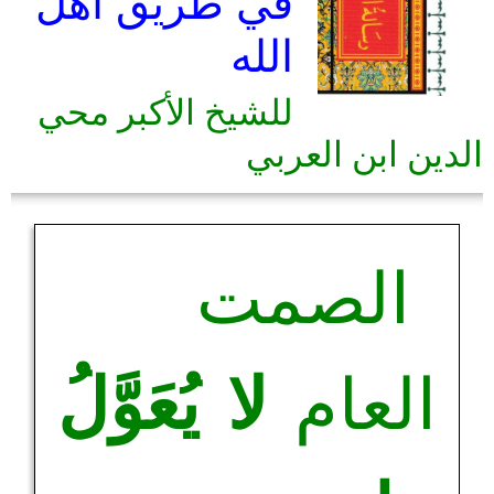
في طريق أهل
الله
للشيخ الأكبر محي
الدين ابن العربي
الصمت
العام
لا يُعَوَّلُ