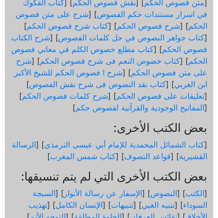
[
متن فصوص الحكم
] [
نقش فصوص الحكم
] [
كتاب الفكوك
في اسرار مستندات حكم الفصوص
] [
شرح على متن فصوص
الحكم
] [
شرح فصوص الحكم
] [
كتاب شرح فصوص الحكم
]
[
كتاب جواهر النصوص في حل كلمات الفصوص
] [
شرح الكتاب
فصوص الحكم
] [
كتاب مطلع خصوص الكلم في معاني فصوص
الحكم
] [
كتاب خصوص النعم فى شرح فصوص الحكم
] [
شرح
على متن فصوص الحكم
] [
شرح ا فصوص الحكم للشيخ الأكبر
ابن العربي
] [
كتاب نقد النصوص فى شرح نقش الفصوص
]
[
تعليقات على فصوص الحكم
] [
شرح كلمات فصوص الحكم
]
[
المفاتيح الوجودية والقرآنیة لفصوص حكم
]
بعض الكتب الأخرى:
[
كتاب الشمائل المحمدية للإمام أبي عيسى الترمذي
] [
الرسالة
القشيرية
] [
قواعد التصوف
] [
كتاب شمس المغرب
]
بعض الكتب الأخرى التي لم يتم تنسيقها:
[
الكتب
] [
النصوص
] [
الإسفار عن رسالة الأنوار
] [
السبجة
السوداء
] [
تنبيه الغبي
] [
تنبيهات
] [
الإنسان الكامل
] [
تهذيب
الأخلاق
] [
نفائس العرفان
] [
الخلوة المطلقة
] [
التوجه الأتم
]