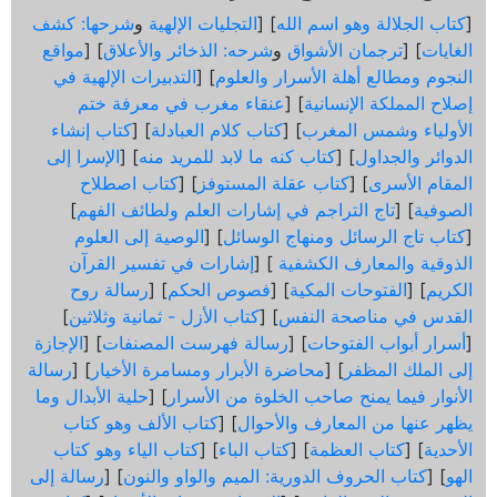
[
كتاب الجلالة وهو اسم الله
] [
التجليات الإلهية
و
شرحها: كشف
الغايات
] [
ترجمان الأشواق
و
شرحه: الذخائر والأعلاق
] [
مواقع
النجوم ومطالع أهلة الأسرار والعلوم
] [
التدبيرات الإلهية في
إصلاح المملكة الإنسانية
] [
عنقاء مغرب في معرفة ختم
الأولياء وشمس المغرب
] [
كتاب كلام العبادلة
] [
كتاب إنشاء
الدوائر والجداول
] [
كتاب كنه ما لابد للمريد منه
] [
الإسرا إلى
المقام الأسرى
] [
كتاب عقلة المستوفز
] [
كتاب اصطلاح
الصوفية
] [
تاج التراجم في إشارات العلم ولطائف الفهم
]
[
كتاب تاج الرسائل ومنهاج الوسائل
] [
الوصية إلى العلوم
الذوقية والمعارف الكشفية
] [
إشارات في تفسير القرآن
الكريم
] [
الفتوحات المكية
] [
فصوص الحكم
] [
رسالة روح
القدس في مناصحة النفس
] [
كتاب الأزل - ثمانية وثلاثين
]
[
أسرار أبواب الفتوحات
] [
رسالة فهرست المصنفات
] [
الإجازة
إلى الملك المظفر
] [
محاضرة الأبرار ومسامرة الأخيار
] [
رسالة
الأنوار فيما يمنح صاحب الخلوة من الأسرار
] [
حلية الأبدال وما
يظهر عنها من المعارف والأحوال
] [
كتاب الألف وهو كتاب
الأحدية
] [
كتاب العظمة
] [
كتاب الباء
] [
كتاب الياء وهو كتاب
الهو
] [
كتاب الحروف الدورية: الميم والواو والنون
] [
رسالة إلى