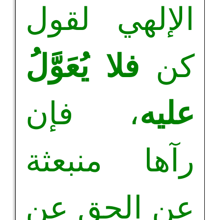
الإلهي لقول
كن
فلا يُعَوَّلُ
عليه
، فإن
رآها منبعثة
عن الحق عن