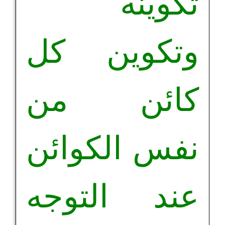
تكوينه
وتكوين كل
كائن من
نفس الكوائن
عند التوجه