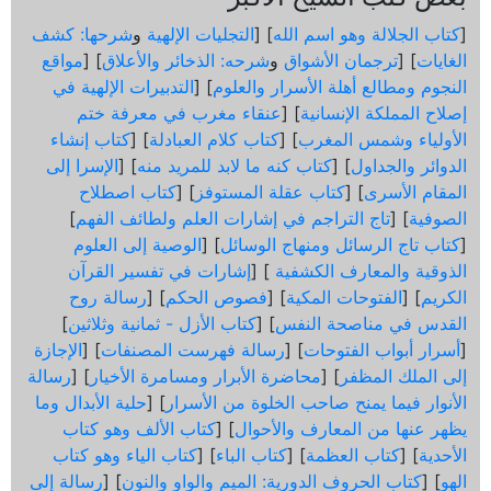
[
كتاب الجلالة وهو اسم الله
] [
التجليات الإلهية
و
شرحها: كشف
الغايات
] [
ترجمان الأشواق
و
شرحه: الذخائر والأعلاق
] [
مواقع
النجوم ومطالع أهلة الأسرار والعلوم
] [
التدبيرات الإلهية في
إصلاح المملكة الإنسانية
] [
عنقاء مغرب في معرفة ختم
الأولياء وشمس المغرب
] [
كتاب كلام العبادلة
] [
كتاب إنشاء
الدوائر والجداول
] [
كتاب كنه ما لابد للمريد منه
] [
الإسرا إلى
المقام الأسرى
] [
كتاب عقلة المستوفز
] [
كتاب اصطلاح
الصوفية
] [
تاج التراجم في إشارات العلم ولطائف الفهم
]
[
كتاب تاج الرسائل ومنهاج الوسائل
] [
الوصية إلى العلوم
الذوقية والمعارف الكشفية
] [
إشارات في تفسير القرآن
الكريم
] [
الفتوحات المكية
] [
فصوص الحكم
] [
رسالة روح
القدس في مناصحة النفس
] [
كتاب الأزل - ثمانية وثلاثين
]
[
أسرار أبواب الفتوحات
] [
رسالة فهرست المصنفات
] [
الإجازة
إلى الملك المظفر
] [
محاضرة الأبرار ومسامرة الأخيار
] [
رسالة
الأنوار فيما يمنح صاحب الخلوة من الأسرار
] [
حلية الأبدال وما
يظهر عنها من المعارف والأحوال
] [
كتاب الألف وهو كتاب
الأحدية
] [
كتاب العظمة
] [
كتاب الباء
] [
كتاب الياء وهو كتاب
الهو
] [
كتاب الحروف الدورية: الميم والواو والنون
] [
رسالة إلى