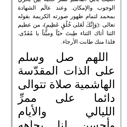
الوجوب والإمكان. وعند عالَم الشهادة
بمحمد لتمام ظهور صورته الكريمة بقوله
تعالى :(وَإِنَّكَ لَعَلى خُلُقٍ عَظِيمٍ)، من عظيم
الثنا أتاك الثناء طِبتَ حيّاً وميِّتاً يا مُفَدّى.
فلذا منك طابت الأرجاء.
اللهم صل وسلم
على الذات المقدّسة
الهاشمية صلاة تتوالى
دائما على ممرِّ
الليالي والأيام
وأحسن لنا بجاهه