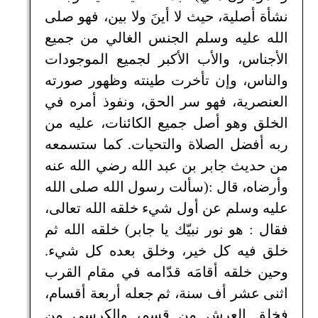
نشأة أصلية، حيث لا أينَ ولا بين، فهو صلى
الله عليه وسلم الجنس الغالي من جميع
الأجناس، والأب الأكبر لجميع الموجودات
والناس، وإن تأخرت طينته وظهور صورته
العنصرية، فهو سر الحق، ونفوذ أمره في
الخلق وهو أصل جميع الكائنات، عليه من
ربه أفضل الصلاة والتحيات. كما ستسمعه
من حديث جابر بن عبد الله رضي الله عنه
وأرضاه، قال :(سألت رسول الله صلى الله
عليه وسلم عن أول شيء خلقه الله تعالى،
فقال : هو نور نبيّك يا جابر) خلقه الله ثم
خلق فيه كل خير، وخلق بعده كل شيء.
وحين خلقه أقامَه قدّامه في مقام القرب
اثنى عشر أف سنة، ثم جعله أربعة أقسام،
فخلق العرش من قسم، والكرسي من