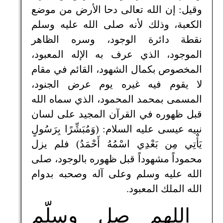
وقيل: إن الله تعالى دحا الأرض من موضع
الكعبة، وذلك لأنه صلى الله عليه وسلم
نقطة دائرة الوجود، وسره الظاهر
الموجود، الذي عرف به الإله المعبود،
المخصوص بكمال الشهود، القائم في مقام
لا يقوم فيه غيره يوم عرض الجنود،
المسمى بمحمد المحمود، الذي سماه الله
قبل ظهوره في القرآن المجيد على لسان
نبيه عيسى عليه السلام: (وَمُبَشِّرًا بِرَسُولٍ
يَأْتِي مِن بَعْدِي اسْمُهُ أَحْمَدُ) فلم يزل
محموداً مشهوداً قبل ظهوره بالوجود، صلى
الله عليه وسلم وعلى آله وصحبه بدوام
الله الملك المعبود.
اللهم صل وسلّم