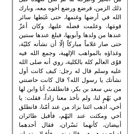
ذلك الزمن، فرضع ورضع أخوه معه، وبارك
الله في أرضها وغنمها، حتى غَبَطها سائر
قومَها، وعلمت فضلَه عليها، وكان أعزّ
عندها من ولدها وأبويها، فبلغ عندها سنتين
حتى صار غلاماً مباركاً إلّا أن نشأته كليّة،
وغذاؤه بالمواهب الإلهية، وجمع الله فيه
قوّى العالَم كله بالكلية، روي أنه صلى الله
عليه وسلم قال له رجل: كيف كانت أول
نشأتك يا رسول الله؟ قال كانت حاضنتي
من بني سعد بن بكر، فانطلقتُ أنا وابن لها
في بَهْمٍ لنا، ولم نأخذ معنا زاداً، فقلت: يا
أخي، اذهب ائتنا بزاد من عند أمّنا، فانطلق
أخي ومكثت عند البَهْم، فأقبل طائران
أبيضان، كأنهما نَسْران، فقال أحدهما
لصاحبه: هو هو، قال: نعم، فأقبلا يبتدران