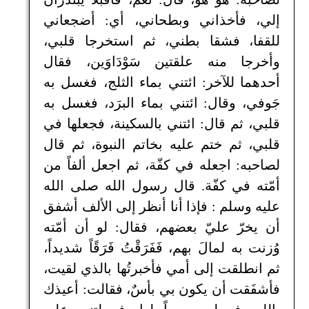
إلي، فأخذاني وبطحاني، أي: أضجعاني
للقفا، فشقا بطني، ثم استخرجا قلبي،
وأخرجا منه علقتين سَوْدَاوَين، فقال
أحدهما للآخر: ائتني بماء الثلج، فغسل به
جَوفي، وقال: ائتني بماء البرَد، فغسل به
قلبي، ثم قال: ائتني بالسكينة، فجعلها في
قلبي، ثم ختم عليه بخاتم النبوة، ثم قال
لصاحبه: اجعله في كفّة، ثم اجعل ألفاً من
أمّته في كفّة. قال رسول الله صلى الله
عليه وسلم : فإذا أنا أنظر إلى الألف أشفق
أن يخرّ عليّ بعضهم، فقال: لو أن أمّته
وُزنت به لمالَ بهم، فَفَرَقْتُ فَرَقًاً شديداً،
ثم انطلقت إلى أمي فأخبرتُها بالذي لقيت،
فأشفَقت أن يكون بي بأسٌ، فقالت: أعيذك