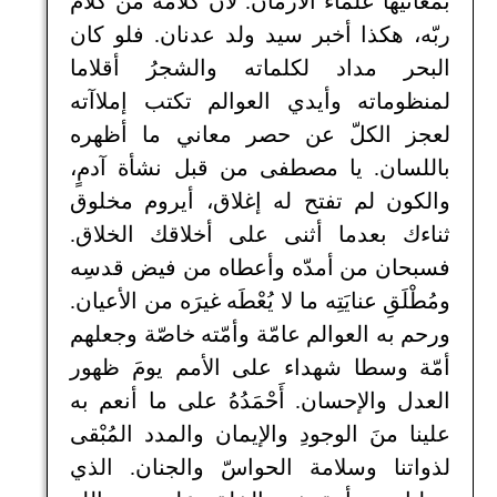
بمعانيها عُلَماء الأزمان. لأن كلامُه من كلام
ربّه، هكذا أخبر سيد ولد عدنان. فلو كان
البحر مداد لكلماته والشجرُ أقلاما
لمنظوماته وأيدي العوالم تكتب إملاآته
لعجز الكلّ عن حصر معاني ما أظهره
باللسان. يا مصطفى من قبل نشأة آدمٍ،
والكون لم تفتح له إغلاق، أيروم مخلوق
ثناءك بعدما أثنى على أخلاقك الخلاق.
فسبحان من أمدّه وأعطاه من فيض قدسِه
ومُطْلَقِ عنايَتِه ما لا يُعْطَه غيرَه من الأعيان.
ورحم به العوالم عامّة وأمّته خاصّة وجعلهم
أمّة وسطا شهداء على الأمم يومَ ظهور
العدل والإحسان. أَحْمَدُهُ على ما أنعم به
علينا منَ الوجودِ والإيمان والمدد المُبْقى
لذواتنا وسلامة الحواسّ والجنان. الذي