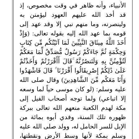
الأنبياء، وأنه ظاهر في وقت مخصوص، إذ
قد أخذ الله عليهم العهود ليؤمنن به
ولينصرنه، وما منهم نبي إلا وقد عهد إلى
قومه بما عهد الله إليه بقوله تعالى: (وَإِذْ
أَخَذَ اللَّهُ مِيثَاقَ النَّبِيِّينَ لَمَا آتَيْتُكُم مِّن كِتَابٍ
وَحِكْمَةٍ ثُمَّ جَاءَكُمْ رَسُولٌ مُّصَدِّقٌ لِّمَا مَعَكُمْ
لَتُؤْمِنُنَّ بِهِ وَلَتَنصُرُنَّهُ ۚقَالَ أَأَقْرَرْتُمْ وَأَخَذْتُمْ
عَلَىٰ ذَٰلِكُمْ إِصْرِيقَالُوا أَقْرَرْنَا ۚ قَالَ فَاشْهَدُوا
وَأَنَا مَعَكُم مِّنَ الشَّاهِدِينَ) وقال صلى الله
عليه وسلم: (لو كان موسى حياً لما وسعه
إلا اتباعي) ولما توجه أصحاب الفيل إلى
مكة لهدم الكعبة منعهم الله تعالى ببركة
ظهوره تلك السنة، وفدي أبوه بمائة من
الإبل للسر الحامل له، وولد صلى الله عليه
وسلم بمكة لأنها وسط الأرض ونقطتها،