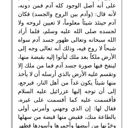
على أنه أصل الوجود كله آدم فمن دونه،
لأنه قال: (وآدم بين الروح والجسد) فكان
آدم حينئذ شيئاً معلوماً، لا تعيين لروحه ولا
لجسده صلى الله عليه وسلم، فلما أراد
الله سبحانه وتعالى ظهور جسد آدم سواه
شبحاً لا روح فيه، وذلك أنه تعالى وجه إلى
الأرض ملكاً بعد ملك ليأتوا إليه بقبضة منها،
لينفخ فيها صورة جسد آدم فما من ملك إلا
وتقسم عليه الأرض بالذي أرسله أن لا يأخذ
منها شيئاً يكون غداً من أهل النار، فيرجع،
إلى أن توجه إليها عزرائيل عليه السلام
فأقسمت عليه كما أقسمت على غيره،
فقال لها: إن الذي وجهني وأمرني أولى
بالطاعة منك، فقبض منها قبضة من سهلها
وحَزْنِها من أبيضها وأحمرها وأسودها فظهر