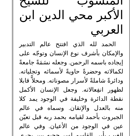
المنسوب للشيخ
الأكبر محي الدين ابن
العربي
الحمد لله الذي افتتح عالم التدبير
والإمكان بأشرف نوع الإنسان وتوجّه على
إيجاده باسمه الرحمن. وجعله نسَمَةً جامعةً
لكمالاته وحضرةً حاويةً لأسمائه وتجلياته.
ودائرةً شاملةً لأسرار مصوناته. ومحلاًّ قابلا
لظهور انفِعالاته. وجعل الإنسان الأكمل
نقطة الدائرة وخليفة في الوجود يمد كلا
منه بالعدل والإتقان. وسماه في عالم
الجبروت بأحمد لقيامه بحمد ربه قبل تعيّن
عين في الوجود من الأعيان. وفي عالم
الغيب بأبي القاسم لسر حجبه بين بحري