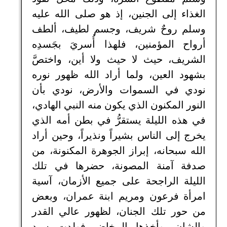
الغذاء إلى الجنين، إذ هو صلى الله عليه
وسلم روحٌ شريف، وجسم لطيف، ألطف
أرواح المؤمنين، فلهذا أُسريَ بجَسدِه
الشريف، حيث لا حيث ولا أين، واختصَّ
بشهود العين، ولما أراد الله ظهور نوره
نودي في السموات والأرض، نودي بأن
النور المكنون الذي يكون منه النبي الهادي،
في هذه الليلة يستقرُّ في بطن أمه الذي
يخرج إلى الناس بشيراً ونذيراً، وحين أراد
الله سبحانه، إبراز الجوهرة المكنونة، من
صدفة آمنة المصونة، حضرها في تلك
الليلة الراجحة على جميع الأزمان، آسية
امرأة فرعون ومريم ابنة عمران، وبعض
من حور تلك الجنان، لظهور عالي القدر
والشان، وأخذها المخاض فولدت سيد