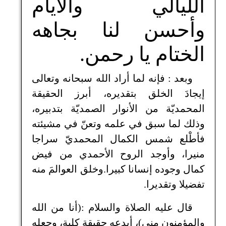
الليالي والأيام
وأحسن لنا بجاهه
الختام يا رحمن.
وبعد : فإنه لما أراد الله سبحانه وتعالى
إيجادَ الخلق بتقديره، أبرز الحقيقة
المحمديّة من الأنوار الصمديّة بتدبيره،
وذلك لما سبق في علمه وتعنّ في مشيئته
فأطْلع شمس الكمال المحمديّ سراجا
منيرا، وأوجد الروح الأحمدي من فيض
كمال وجوده إنسانا كبيرا.وخلق العوالمَ منه
تفضيلا وتقديرا.
قال عليه الصلاة والسلام :(أنا من الله
والمؤمنون مني)، أبدعه حقيقة كلية، وجعله