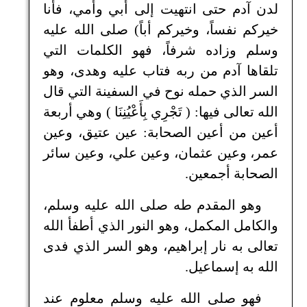
لدن آدم حتى انتهيت إلى أبي وأمي، فأنا
خيركم نفساً، وخيركم أباً) صلى الله عليه
وسلم وزاده شرفاً، فهو الكلمات التي
تلقاها آدم من ربه فتاب عليه وهدى، وهو
السر الذي حمله نوح في السفينة التي قال
الله تعالى فيها: ( تَجْرِي بِأَعْيُنِنَا ) وهي أربعة
أعين من أعين الصحابة: عين عتيق، وعين
عمر، وعين عثمان، وعين علي، وعين سائر
الصحابة أجمعين.
وهو المقدم طه صلى الله عليه وسلم،
والكامل المكمل، وهو النور الذي أطفأ الله
تعالى به نار إبراهيم، وهو السر الذي فدى
الله به إسماعيل.
فهو صلى الله عليه وسلم معلوم عند