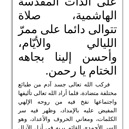
على الذّات المقدّسة
الهاشمية، صلاة
تتوالى دائما على ممرّ
الليالي والأيّام،
وأحسن إلينا بجاهه
الختام يا رحمن.
فركب الله تعالى جسد آدم من طبائع
مختلفة متضادة، فلما أراد الله تعالى تأليفها
واجتماعها نفخ فيه من روحه الإلهي
المفيض عليه بالإمداد، وظهر فيه سر
الكلمات، ومعاني الحروف والأعداد، وهو
السر الأحمدي القائم بربه في أزل الآزال