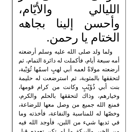
الليالي والأيّام،
وأحسن إلينا بجاهه
الختام يا رحمن.
ولما ولد صلى الله عليه وسلم أرضعته
أمه سبعة أيام، فأكملت له دائرة التمام، ثم
أرضعته مولاةٌ لعمه أبي لهبٍ اسمُها ثُوَيْبة،
لتحققها بالمثوبة، ثم استرضعت له حليمة
بنت أبي ذُؤَيْبٍ وكانت من كرام قومها،
وخيارهم، وذاك لتحققها بالحلم والكرم،
فمنع الله جميع من وصل معها للرضاعة،
وخصّها له للمناسبة والنفاعة، فأخذته وما
في ثديها شيء من اللبن، فأوجد الله فيه
من الخير والبركة ما لم تكن تعهده قبل