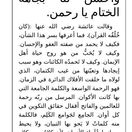
الختام يا رحمن.
وقالت عائشة رضي الله عنها :(كان
خُلُقُه القرآن)، فما أعرفها بسر هذا الشأن،
فكيف لا يحمد من صفته العفو والإحسان.
وكيف لا يُحَبُّ من هو روح حياة أهل
الإيمان. وكيف لا تَحمدُه الكائنات وهو سبب
إيجادها وتعيّنها من غيب الكتمان، الذي
لولاه ما خلقت الأفلاك الدائرة في الزمان.
فهو الرحمة الواسعة والكلمة الجامعة التي
بها كانت الأكوان. المرسل من ربّه رحمة
للعالمين والفاتح أقفال حقائق التكوين في
كل أوان. الجامِع لجَوامع الكَلِم، فالكلمة
منه كلماتٌ لا يَحو بها التبيان، ولا يحيط