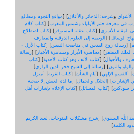
الأشواق
و
شرحه: الذخائر والأعلاق
] [
مواقع النجوم ومطالع
ب في معرفة ختم الأولياء وشمس المغرب
] [
كتاب كلام
لى المقام الأسرى
] [
كتاب عقلة المستوفز
] [
كتاب اصطلاح
هاج الوسائل
] [
الوصية إلى العلوم الذوقية والمعارف
] [
رسالة روح القدس في مناصحة النفس
] [
كتاب الأزل -
ى الملك المظفر
] [
محاضرة الأبرار ومسامرة الأخيار
] [
رسالة
عارف والأحوال
] [
كتاب الألف وهو كتاب الأحدية
] [
كتاب
الواو والنون
] [
رسالة إلى الشيخ فخر الدين الرازي
]
] [
القسم الإلهي
] [
أيام الشأن
] [
كتاب القربة
] [
منزل
 الإشارات
] [
الجلال والجمال
] [
ما لذة العيش إلا صحبة
ن سودكين
] [
كتاب المسائل
] [
كتاب الإعلام بإشارات أهل
د اللّه البسنوي
] [
شرح مشكلات الفتوحات، لعبد الكريم
ود الكلمة
]