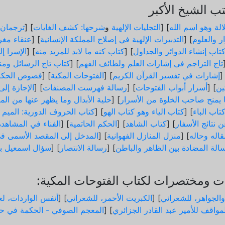
 الشيخ الأكبر
الة وهو اسم الله
] [
التجليات الإلهية
و
شرحها: كشف الغايات
] [
ترجمان 
ر والعلوم
] [
التدبيرات الإلهية في إصلاح المملكة الإنسانية
] [
عنقاء مغر
تاب إنشاء الدوائر والجداول
] [
كتاب كنه ما لابد للمريد منه
] [
الإسرا إ
تاج التراجم في إشارات العلم ولطائف الفهم
] [
كتاب تاج الرسائل ومن
]
إشارات في تفسير القرآن الكريم
] [
الفتوحات المكية
] [
فصوص الحكم
ثين
] [
أسرار أبواب الفتوحات
] [
رسالة فهرست المصنفات
] [
الإجازة إل
ما يمنح صاحب الخلوة من الأسرار
] [
حلية الأبدال وما يظهر عنها من الم
تاب الباء
] [
كتاب الياء وهو كتاب الهو
] [
كتاب الحروف الدورية: الميم و
 نتائج الأسفار
] [
كتاب الشاهد
] [
الحكم الحاتمية
] [
الفناء في المشاهدة
اله وحاله
] [
منزل المنازل الفهوانية
] [
المدخل إلى المقصد الأسمى في
الة المضادة بين الظاهر والباطن
] [
رسالة الانتصار
] [
سؤال اسمعيل ب
 ومختصرات لكتاب الفتوحات المكية:
والجواهر، للشعراني
] [
الكبريت الأحمر، للشعراني
] [
أنفس الواردات، لعب
مواقف للأمير عبد القادر الجزائري
] [
المعجم الصوفي - الحكمة في حد