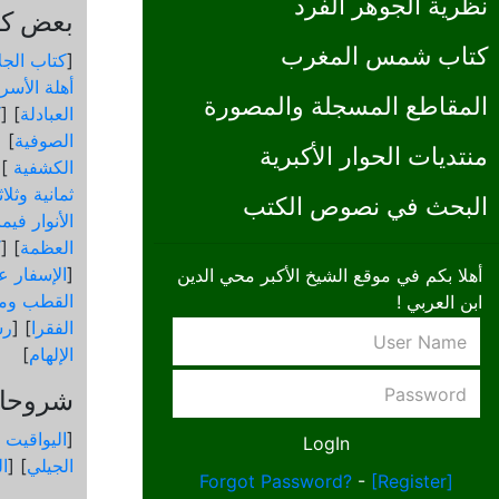
نظرية الجوهر الفرد
بعض كتب
كتاب شمس المغرب
[
كتاب الجل
أهلة الأسرا
المقاطع المسجلة والمصورة
العبادلة
] [
ك
الصوفية
] [
منتديات الحوار الأكبرية
الكشفية
 [
ثمانية وثلا
البحث في نصوص الكتب
الأنوار في
العظمة
] [
ك
[
الإسفار عن
أهلا بكم في موقع الشيخ الأكبر محي الدين
القطب ومق
ابن العربي !
الفقرا
] [
رس
الإلهام
]
شروحات
[
اليواقيت 
الجيلي
] [
ال
Forgot Password?
-
[Register]