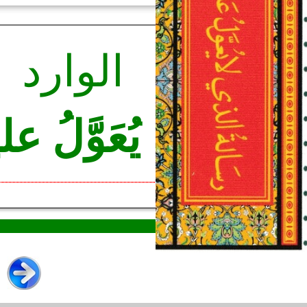
الوارد
يُعَوَّلُ عل