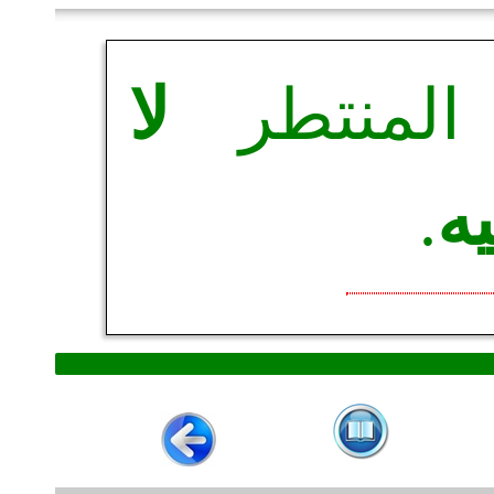
 المنتطر
لا
يه
.