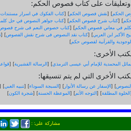
تعليقات على كتاب فصوص الحكم:
ص الحكم
] [
نقش فصوص الحكم
] [
كتاب الفكوك في اسرار مستندات
كم
] [
كتاب شرح فصوص الحكم
] [
كتاب جواهر النصوص في حل كلم
لم في معاني فصوص الحكم
] [
كتاب خصوص النعم فى شرح فصوص 
خ الأكبر ابن العربي
] [
كتاب نقد النصوص فى شرح نقش الفصوص
] [
ت
الوجودية والقرآنیة لفصوص حكم
]
كتب الأخرى:
ائل المحمدية للإمام أبي عيسى الترمذي
] [
الرسالة القشيرية
] [
قواع
تب الأخرى التي لم يتم تنسيقها:
لنصوص
] [
الإسفار عن رسالة الأنوار
] [
السبجة السوداء
] [
تنبيه الغبي
] [
الخلوة المطلقة
] [
التوجه الأتم
] [
الموعظة الحسنة
] [
شجرة الكون
]
مشاركة على: :