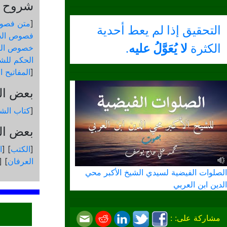
شروح و
[
متن فصو
التحقيق إذا لم يعط أحدية
فصوص الح
الكثرة
لا يُعَوَّلُ عليه
.
خصوص الك
الحكم للشي
[
المفاتيح 
بعض ال
[
كتاب الشم
بعض الك
[
الكتب
] [
ا
العرفان
] [
الصلوات الفيضية لسيدي الشيخ الأكبر محي
الدين ابن العربي
مشاركة على: :